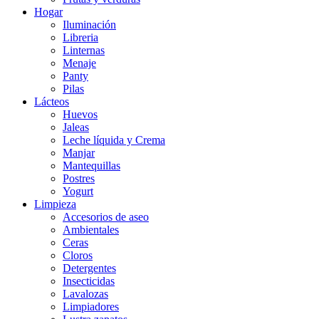
Hogar
Iluminación
Libreria
Linternas
Menaje
Panty
Pilas
Lácteos
Huevos
Jaleas
Leche líquida y Crema
Manjar
Mantequillas
Postres
Yogurt
Limpieza
Accesorios de aseo
Ambientales
Ceras
Cloros
Detergentes
Insecticidas
Lavalozas
Limpiadores