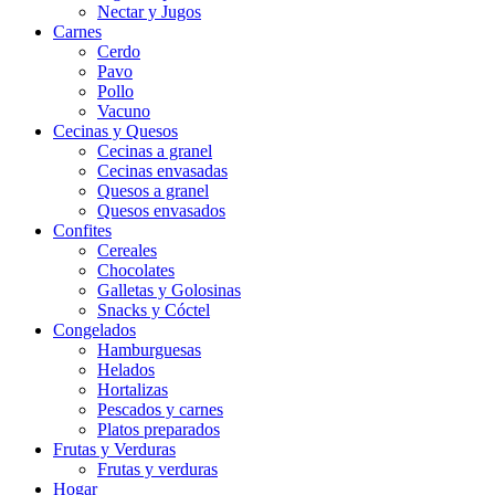
Nectar y Jugos
Carnes
Cerdo
Pavo
Pollo
Vacuno
Cecinas y Quesos
Cecinas a granel
Cecinas envasadas
Quesos a granel
Quesos envasados
Confites
Cereales
Chocolates
Galletas y Golosinas
Snacks y Cóctel
Congelados
Hamburguesas
Helados
Hortalizas
Pescados y carnes
Platos preparados
Frutas y Verduras
Frutas y verduras
Hogar