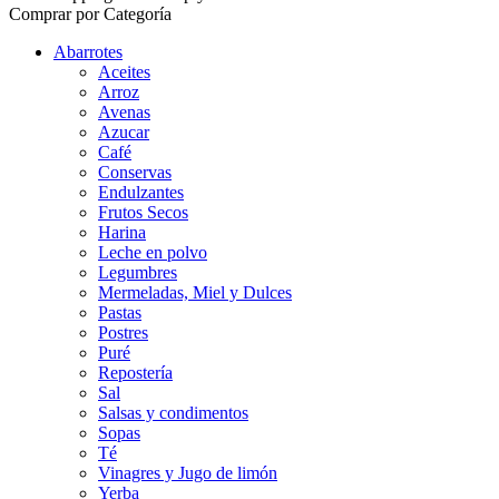
Comprar por Categoría
Abarrotes
Aceites
Arroz
Avenas
Azucar
Café
Conservas
Endulzantes
Frutos Secos
Harina
Leche en polvo
Legumbres
Mermeladas, Miel y Dulces
Pastas
Postres
Puré
Repostería
Sal
Salsas y condimentos
Sopas
Té
Vinagres y Jugo de limón
Yerba