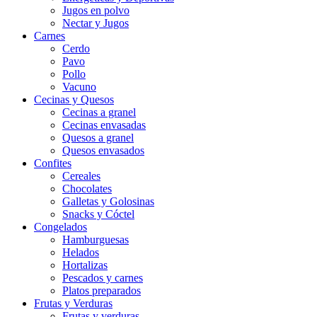
Jugos en polvo
Nectar y Jugos
Carnes
Cerdo
Pavo
Pollo
Vacuno
Cecinas y Quesos
Cecinas a granel
Cecinas envasadas
Quesos a granel
Quesos envasados
Confites
Cereales
Chocolates
Galletas y Golosinas
Snacks y Cóctel
Congelados
Hamburguesas
Helados
Hortalizas
Pescados y carnes
Platos preparados
Frutas y Verduras
Frutas y verduras