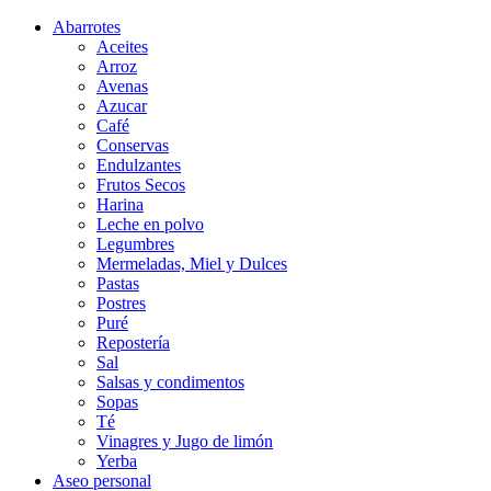
Abarrotes
Aceites
Arroz
Avenas
Azucar
Café
Conservas
Endulzantes
Frutos Secos
Harina
Leche en polvo
Legumbres
Mermeladas, Miel y Dulces
Pastas
Postres
Puré
Repostería
Sal
Salsas y condimentos
Sopas
Té
Vinagres y Jugo de limón
Yerba
Aseo personal