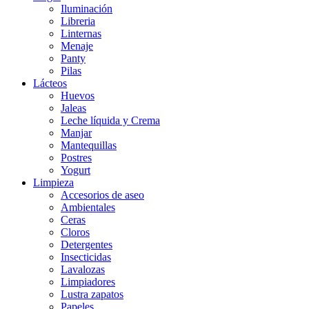
Iluminación
Libreria
Linternas
Menaje
Panty
Pilas
Lácteos
Huevos
Jaleas
Leche líquida y Crema
Manjar
Mantequillas
Postres
Yogurt
Limpieza
Accesorios de aseo
Ambientales
Ceras
Cloros
Detergentes
Insecticidas
Lavalozas
Limpiadores
Lustra zapatos
Papeles