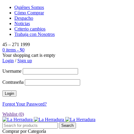
Quiénes Somos
Cómo Comprar
Despacho
Noticias
Criterio cambios
Trabaja con Nosotros
45 – 271 1999
0 items
-
$
0
Your shopping cart is empty
Login
/
Sign up
Username
Contraseña
Forgot Your Password?
Wishlist (
0
)
Comprar por Categoría