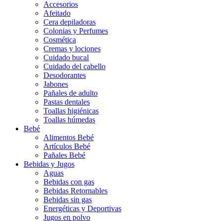
Accesorios
Afeitado
Cera depiladoras
Colonias y Perfumes
Cosmética
Cremas y lociones
Cuidado bucal
Cuidado del cabello
Desodorantes
Jabones
Pañales de adulto
Pastas dentales
Toallas higiénicas
Toallas húmedas
Bebé
Alimentos Bebé
Artículos Bebé
Pañales Bebé
Bebidas y Jugos
Aguas
Bebidas con gas
Bebidas Retornables
Bebidas sin gas
Energéticas y Deportivas
Jugos en polvo