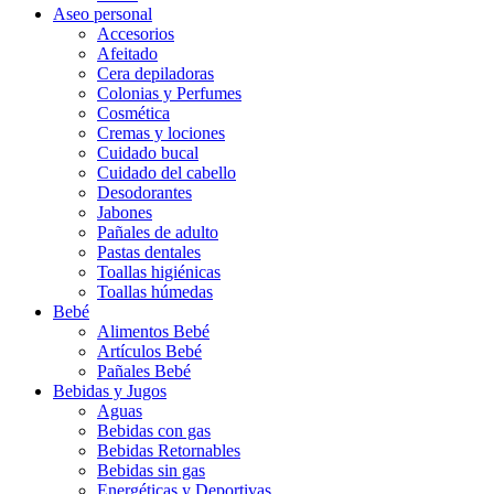
Aseo personal
Accesorios
Afeitado
Cera depiladoras
Colonias y Perfumes
Cosmética
Cremas y lociones
Cuidado bucal
Cuidado del cabello
Desodorantes
Jabones
Pañales de adulto
Pastas dentales
Toallas higiénicas
Toallas húmedas
Bebé
Alimentos Bebé
Artículos Bebé
Pañales Bebé
Bebidas y Jugos
Aguas
Bebidas con gas
Bebidas Retornables
Bebidas sin gas
Energéticas y Deportivas