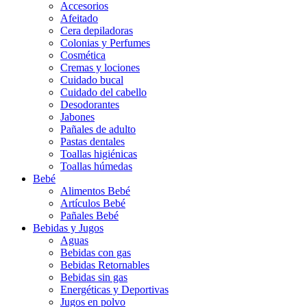
Accesorios
Afeitado
Cera depiladoras
Colonias y Perfumes
Cosmética
Cremas y lociones
Cuidado bucal
Cuidado del cabello
Desodorantes
Jabones
Pañales de adulto
Pastas dentales
Toallas higiénicas
Toallas húmedas
Bebé
Alimentos Bebé
Artículos Bebé
Pañales Bebé
Bebidas y Jugos
Aguas
Bebidas con gas
Bebidas Retornables
Bebidas sin gas
Energéticas y Deportivas
Jugos en polvo