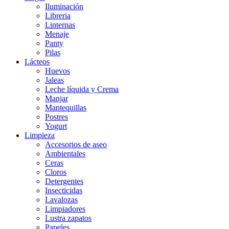
Iluminación
Libreria
Linternas
Menaje
Panty
Pilas
Lácteos
Huevos
Jaleas
Leche líquida y Crema
Manjar
Mantequillas
Postres
Yogurt
Limpieza
Accesorios de aseo
Ambientales
Ceras
Cloros
Detergentes
Insecticidas
Lavalozas
Limpiadores
Lustra zapatos
Papeles