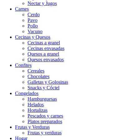
Nectar y Jugos
Carnes
Cerdo
Pavo
Pollo
Vacuno
Cecinas y Quesos
Cecinas a granel
Cecinas envasadas
Quesos a granel
Quesos envasados
Confites
Cereales
Chocolates
Galletas y Golosinas
Snacks y Cóctel
Congelados
Hamburguesas
Helados
Hortalizas
Pescados y carnes
Platos preparados
Frutas y Verduras
Frutas y verduras
Hogar