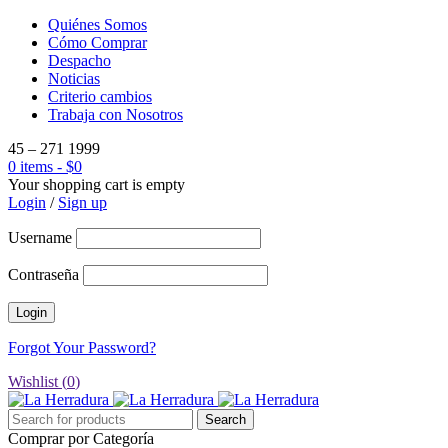
Quiénes Somos
Cómo Comprar
Despacho
Noticias
Criterio cambios
Trabaja con Nosotros
45 – 271 1999
0 items
-
$
0
Your shopping cart is empty
Login
/
Sign up
Username
Contraseña
Forgot Your Password?
Wishlist (
0
)
Comprar por Categoría