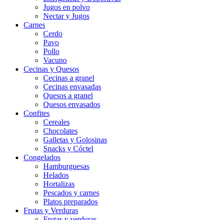
Jugos en polvo
Nectar y Jugos
Carnes
Cerdo
Pavo
Pollo
Vacuno
Cecinas y Quesos
Cecinas a granel
Cecinas envasadas
Quesos a granel
Quesos envasados
Confites
Cereales
Chocolates
Galletas y Golosinas
Snacks y Cóctel
Congelados
Hamburguesas
Helados
Hortalizas
Pescados y carnes
Platos preparados
Frutas y Verduras
Frutas y verduras