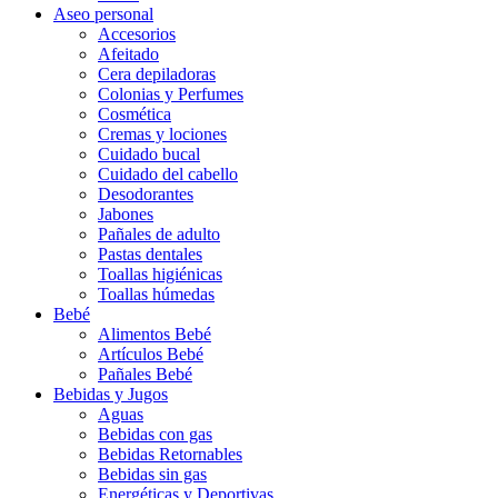
Aseo personal
Accesorios
Afeitado
Cera depiladoras
Colonias y Perfumes
Cosmética
Cremas y lociones
Cuidado bucal
Cuidado del cabello
Desodorantes
Jabones
Pañales de adulto
Pastas dentales
Toallas higiénicas
Toallas húmedas
Bebé
Alimentos Bebé
Artículos Bebé
Pañales Bebé
Bebidas y Jugos
Aguas
Bebidas con gas
Bebidas Retornables
Bebidas sin gas
Energéticas y Deportivas