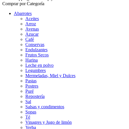
Comprar por Categoría
Abarrotes
Aceites
Arroz
Avenas
Azucar
Café
Conservas
Endulzantes
Frutos Secos
Harina
Leche en polvo
Legumbres
Mermeladas, Miel y Dulces
Pastas
Postres
Puré
Repostería
Sal
Salsas y condimentos
Sopas
Té
Vinagres y Jugo de limón
Yerba