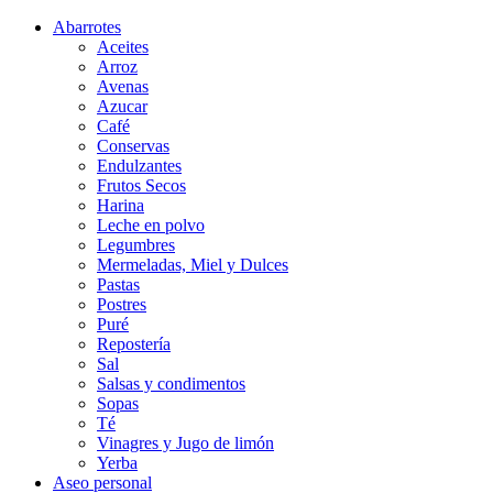
Abarrotes
Aceites
Arroz
Avenas
Azucar
Café
Conservas
Endulzantes
Frutos Secos
Harina
Leche en polvo
Legumbres
Mermeladas, Miel y Dulces
Pastas
Postres
Puré
Repostería
Sal
Salsas y condimentos
Sopas
Té
Vinagres y Jugo de limón
Yerba
Aseo personal