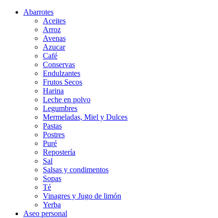
Abarrotes
Aceites
Arroz
Avenas
Azucar
Café
Conservas
Endulzantes
Frutos Secos
Harina
Leche en polvo
Legumbres
Mermeladas, Miel y Dulces
Pastas
Postres
Puré
Repostería
Sal
Salsas y condimentos
Sopas
Té
Vinagres y Jugo de limón
Yerba
Aseo personal