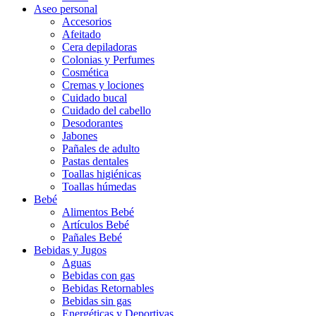
Aseo personal
Accesorios
Afeitado
Cera depiladoras
Colonias y Perfumes
Cosmética
Cremas y lociones
Cuidado bucal
Cuidado del cabello
Desodorantes
Jabones
Pañales de adulto
Pastas dentales
Toallas higiénicas
Toallas húmedas
Bebé
Alimentos Bebé
Artículos Bebé
Pañales Bebé
Bebidas y Jugos
Aguas
Bebidas con gas
Bebidas Retornables
Bebidas sin gas
Energéticas y Deportivas