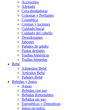
Accesorios
Afeitado
Cera depiladoras
Colonias y Perfumes
Cosmética
Cremas y lociones
Cuidado bucal
Cuidado del cabello
Desodorantes
Jabones
Pañales de adulto
Pastas dentales
Toallas higiénicas
Toallas húmedas
Bebé
Alimentos Bebé
Artículos Bebé
Pañales Bebé
Bebidas y Jugos
Aguas
Bebidas con gas
Bebidas Retornables
Bebidas sin gas
Energéticas y Deportivas
Jugos en polvo