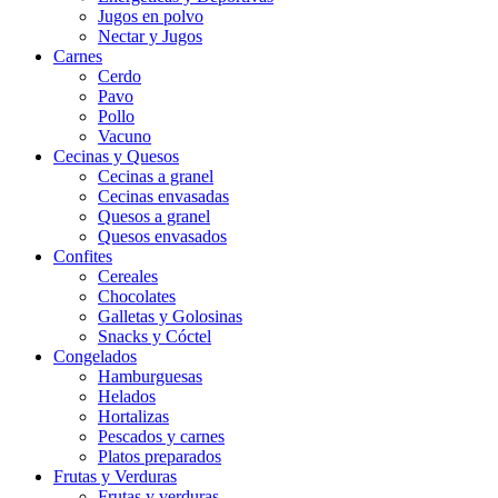
Jugos en polvo
Nectar y Jugos
Carnes
Cerdo
Pavo
Pollo
Vacuno
Cecinas y Quesos
Cecinas a granel
Cecinas envasadas
Quesos a granel
Quesos envasados
Confites
Cereales
Chocolates
Galletas y Golosinas
Snacks y Cóctel
Congelados
Hamburguesas
Helados
Hortalizas
Pescados y carnes
Platos preparados
Frutas y Verduras
Frutas y verduras