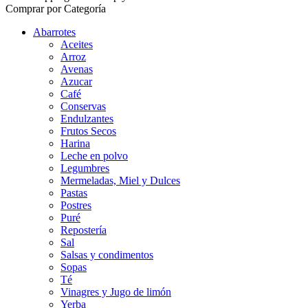
Comprar por Categoría
Abarrotes
Aceites
Arroz
Avenas
Azucar
Café
Conservas
Endulzantes
Frutos Secos
Harina
Leche en polvo
Legumbres
Mermeladas, Miel y Dulces
Pastas
Postres
Puré
Repostería
Sal
Salsas y condimentos
Sopas
Té
Vinagres y Jugo de limón
Yerba