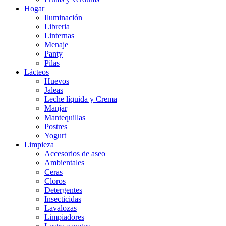
Hogar
Iluminación
Libreria
Linternas
Menaje
Panty
Pilas
Lácteos
Huevos
Jaleas
Leche líquida y Crema
Manjar
Mantequillas
Postres
Yogurt
Limpieza
Accesorios de aseo
Ambientales
Ceras
Cloros
Detergentes
Insecticidas
Lavalozas
Limpiadores