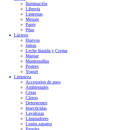
Iluminación
Libreria
Linternas
Menaje
Panty
Pilas
Lácteos
Huevos
Jaleas
Leche líquida y Crema
Manjar
Mantequillas
Postres
Yogurt
Limpieza
Accesorios de aseo
Ambientales
Ceras
Cloros
Detergentes
Insecticidas
Lavalozas
Limpiadores
Lustra zapatos
Papeles