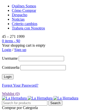
Quiénes Somos
Cómo Comprar
Despacho
Noticias
Criterio cambios
Trabaja con Nosotros
45 – 271 1999
0 items
-
$
0
Your shopping cart is empty
Login
/
Sign up
Username
Contraseña
Forgot Your Password?
Wishlist (
0
)
Comprar por Categoría