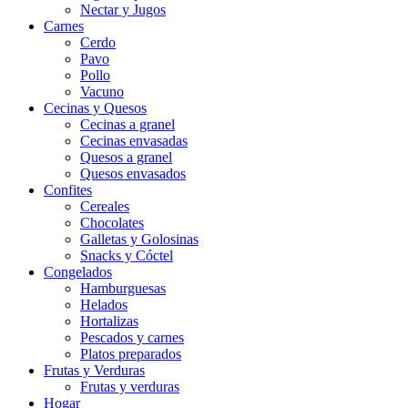
Nectar y Jugos
Carnes
Cerdo
Pavo
Pollo
Vacuno
Cecinas y Quesos
Cecinas a granel
Cecinas envasadas
Quesos a granel
Quesos envasados
Confites
Cereales
Chocolates
Galletas y Golosinas
Snacks y Cóctel
Congelados
Hamburguesas
Helados
Hortalizas
Pescados y carnes
Platos preparados
Frutas y Verduras
Frutas y verduras
Hogar