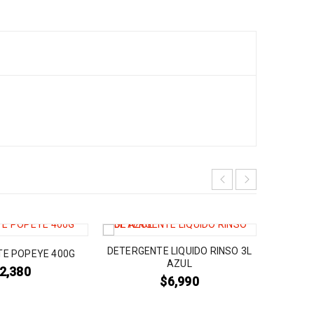
DETERGENTE LIQUIDO RINSO 3L
ANTIGR
E POPEYE 400G
AZUL
2,380
$
6,990