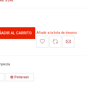
ku:
8148
ÑADIR AL CARRITO
Añadir a la lista de deseos
mpieza
Pinterest