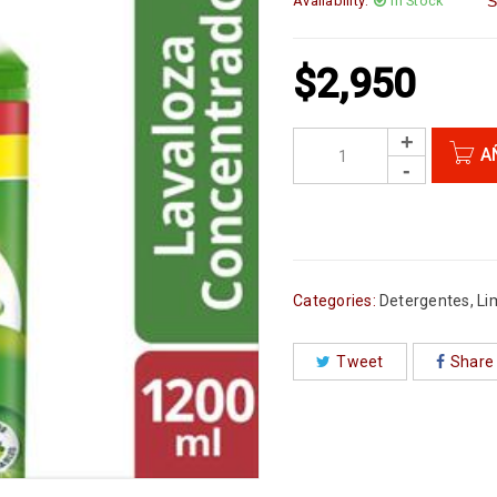
Availability:
In Stock
S
$
2,950
A
Categories:
Detergentes
,
Li
Tweet
Share