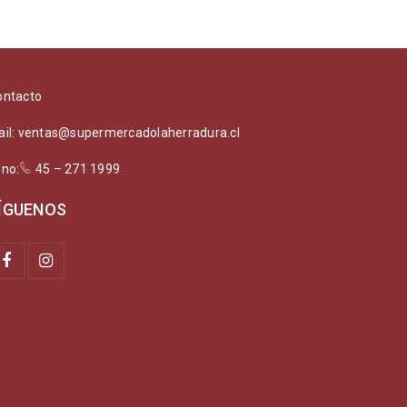
ontacto
ail: ventas@supermercadolaherradura.cl
ono:
45 – 271 1999
ÍGUENOS