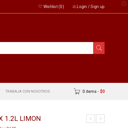
Wishlist (
0
)
Login
/
Sign up
S
TRABAJA CON NOSOTROS
0 items
-
$
0
 1.2L LIMON