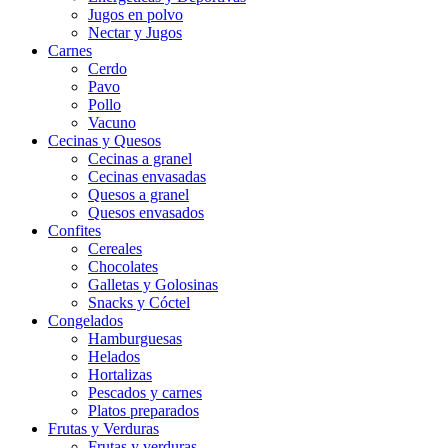
Jugos en polvo
Nectar y Jugos
Carnes
Cerdo
Pavo
Pollo
Vacuno
Cecinas y Quesos
Cecinas a granel
Cecinas envasadas
Quesos a granel
Quesos envasados
Confites
Cereales
Chocolates
Galletas y Golosinas
Snacks y Cóctel
Congelados
Hamburguesas
Helados
Hortalizas
Pescados y carnes
Platos preparados
Frutas y Verduras
Frutas y verduras