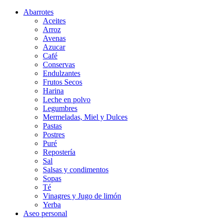
Abarrotes
Aceites
Arroz
Avenas
Azucar
Café
Conservas
Endulzantes
Frutos Secos
Harina
Leche en polvo
Legumbres
Mermeladas, Miel y Dulces
Pastas
Postres
Puré
Repostería
Sal
Salsas y condimentos
Sopas
Té
Vinagres y Jugo de limón
Yerba
Aseo personal