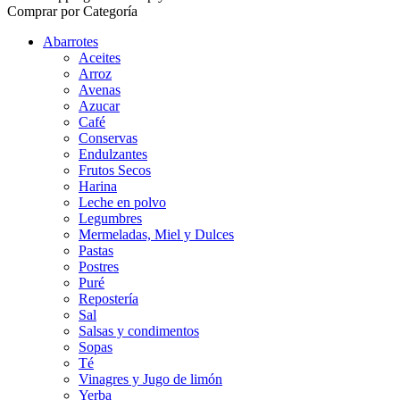
Comprar por Categoría
Abarrotes
Aceites
Arroz
Avenas
Azucar
Café
Conservas
Endulzantes
Frutos Secos
Harina
Leche en polvo
Legumbres
Mermeladas, Miel y Dulces
Pastas
Postres
Puré
Repostería
Sal
Salsas y condimentos
Sopas
Té
Vinagres y Jugo de limón
Yerba