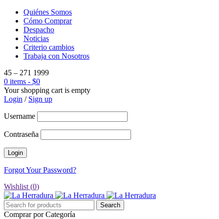
Quiénes Somos
Cómo Comprar
Despacho
Noticias
Criterio cambios
Trabaja con Nosotros
45 – 271 1999
0 items
-
$
0
Your shopping cart is empty
Login
/
Sign up
Username
Contraseña
Forgot Your Password?
Wishlist (
0
)
Comprar por Categoría