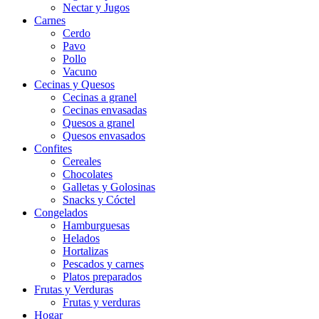
Nectar y Jugos
Carnes
Cerdo
Pavo
Pollo
Vacuno
Cecinas y Quesos
Cecinas a granel
Cecinas envasadas
Quesos a granel
Quesos envasados
Confites
Cereales
Chocolates
Galletas y Golosinas
Snacks y Cóctel
Congelados
Hamburguesas
Helados
Hortalizas
Pescados y carnes
Platos preparados
Frutas y Verduras
Frutas y verduras
Hogar