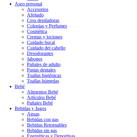
Aseo personal
Accesorios
Afeitado
Cera depiladoras
Colonias y Perfumes
Cosmética
Cremas y lociones
Cuidado bucal
Cuidado del cabello
Desodorantes
Jabones
Pañales de adulto
Pastas dentales
Toallas higiénicas
Toallas húmedas
Bebé
Alimentos Bebé
Artículos Bebé
Pañales Bebé
Bebidas y Jugos
Aguas
Bebidas con gas
Bebidas Retornables
Bebidas sin gas
Energéticas y Deportivas