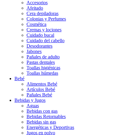
Accesorios
Afeitado
Cera depiladoras
Colonias y Perfumes
Cosmética
Cremas y lociones
Cuidado bucal
Cuidado del cabello
Desodorantes
Jabones
Pañales de adulto
Pastas dentales
Toallas higiénicas
Toallas húmedas
Bebé
Alimentos Bebé
Artículos Bebé
Pañales Bebé
Bebidas y Jugos
Aguas
Bebidas con gas
Bebidas Retornables
Bebidas sin gas
Energéticas y Deportivas
Jugos en polvo