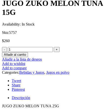
JUGO ZUKO MELON TUNA
15G
Availability:
In Stock
Sku:
5757
$
260
Añadir al carrito
Añadir a la lista de deseos
Add to wishlist
Add to compare
Categories:
Bebidas y Jugos
,
Jugos en polvo
Tweet
Share
Pinterest
Descripción
JUGO ZUKO MELON TUNA 25G