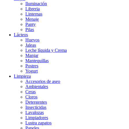
Iluminación
Libreria
Linternas
Menaje
Panty
Pilas
Lácteos
Huevos
Jaleas
Leche líquida y Crema
Manjar
Mantequillas
Postres
Yogurt
Limpieza
Accesorios de aseo
Ambientales
Ceras
Cloros
Detergentes
Insecticidas
Lavalozas
Limpiadores
Lustra zapatos
Papeles