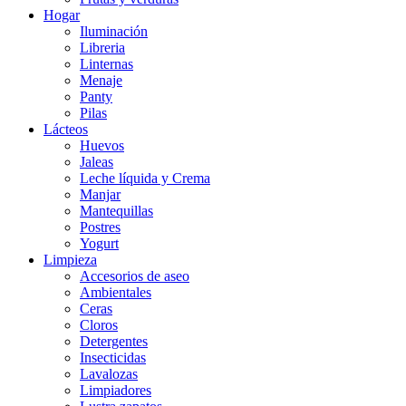
Hogar
Iluminación
Libreria
Linternas
Menaje
Panty
Pilas
Lácteos
Huevos
Jaleas
Leche líquida y Crema
Manjar
Mantequillas
Postres
Yogurt
Limpieza
Accesorios de aseo
Ambientales
Ceras
Cloros
Detergentes
Insecticidas
Lavalozas
Limpiadores