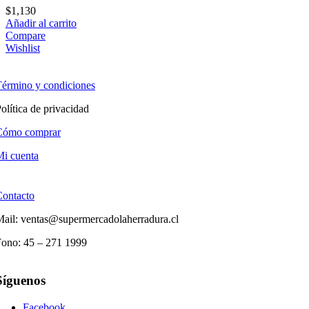
$
1,130
Añadir al carrito
Compare
Wishlist
érmino y condiciones
olítica de privacidad
Cómo comprar
i cuenta
Contacto
ail: ventas@supermercadolaherradura.cl
Fono:
45 – 271 1999
Síguenos
Facebook