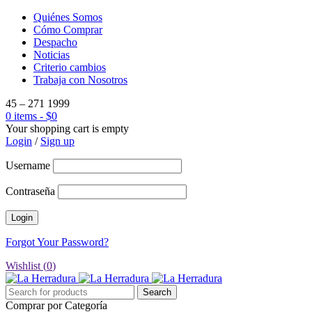
Quiénes Somos
Cómo Comprar
Despacho
Noticias
Criterio cambios
Trabaja con Nosotros
45 – 271 1999
0 items
-
$
0
Your shopping cart is empty
Login
/
Sign up
Username
Contraseña
Forgot Your Password?
Wishlist (
0
)
Comprar por Categoría