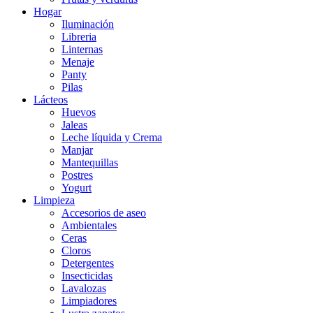
Hogar
Iluminación
Libreria
Linternas
Menaje
Panty
Pilas
Lácteos
Huevos
Jaleas
Leche líquida y Crema
Manjar
Mantequillas
Postres
Yogurt
Limpieza
Accesorios de aseo
Ambientales
Ceras
Cloros
Detergentes
Insecticidas
Lavalozas
Limpiadores