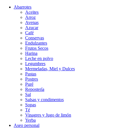
Abarrotes
Aceites
Arroz
Avenas
Azucar
Café
Conservas
Endulzantes
Frutos Secos
Harina
Leche en polvo
Legumbres
Mermeladas, Miel y Dulces
Pastas
Postres
Puré
Repostería
Sal
Salsas y condimentos
Sopas
Té
Vinagres y Jugo de limón
Yerba
Aseo personal