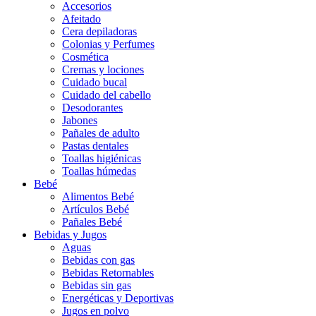
Accesorios
Afeitado
Cera depiladoras
Colonias y Perfumes
Cosmética
Cremas y lociones
Cuidado bucal
Cuidado del cabello
Desodorantes
Jabones
Pañales de adulto
Pastas dentales
Toallas higiénicas
Toallas húmedas
Bebé
Alimentos Bebé
Artículos Bebé
Pañales Bebé
Bebidas y Jugos
Aguas
Bebidas con gas
Bebidas Retornables
Bebidas sin gas
Energéticas y Deportivas
Jugos en polvo