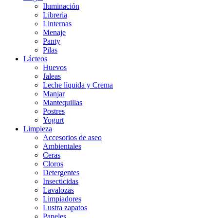
Iluminación
Libreria
Linternas
Menaje
Panty
Pilas
Lácteos
Huevos
Jaleas
Leche líquida y Crema
Manjar
Mantequillas
Postres
Yogurt
Limpieza
Accesorios de aseo
Ambientales
Ceras
Cloros
Detergentes
Insecticidas
Lavalozas
Limpiadores
Lustra zapatos
Papeles