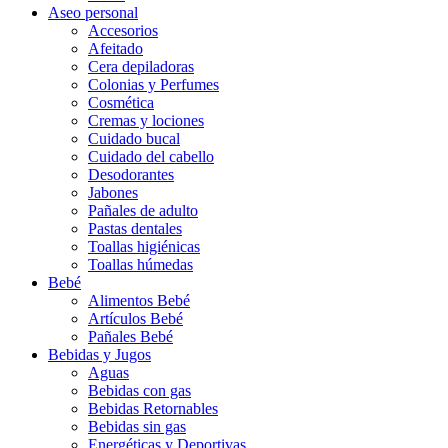
Aseo personal
Accesorios
Afeitado
Cera depiladoras
Colonias y Perfumes
Cosmética
Cremas y lociones
Cuidado bucal
Cuidado del cabello
Desodorantes
Jabones
Pañales de adulto
Pastas dentales
Toallas higiénicas
Toallas húmedas
Bebé
Alimentos Bebé
Artículos Bebé
Pañales Bebé
Bebidas y Jugos
Aguas
Bebidas con gas
Bebidas Retornables
Bebidas sin gas
Energéticas y Deportivas