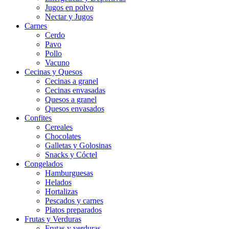
Jugos en polvo
Nectar y Jugos
Carnes
Cerdo
Pavo
Pollo
Vacuno
Cecinas y Quesos
Cecinas a granel
Cecinas envasadas
Quesos a granel
Quesos envasados
Confites
Cereales
Chocolates
Galletas y Golosinas
Snacks y Cóctel
Congelados
Hamburguesas
Helados
Hortalizas
Pescados y carnes
Platos preparados
Frutas y Verduras
Frutas y verduras