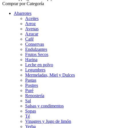
Comprar por Categoría
Abarrotes
Aceites
Arroz
Avenas
Azucar
Café
Conservas
Endulzantes
Frutos Secos
Harina
Leche en polvo
Legumbres
Mermeladas, Miel y Dulces
Pastas
Postres
Puré
Repostería
Sal
Salsas y condimentos
Sopas
Té
Vinagres y Jugo de limón
Yerba