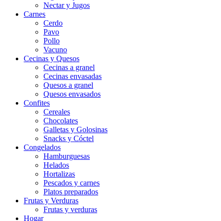
Nectar y Jugos
Carnes
Cerdo
Pavo
Pollo
Vacuno
Cecinas y Quesos
Cecinas a granel
Cecinas envasadas
Quesos a granel
Quesos envasados
Confites
Cereales
Chocolates
Galletas y Golosinas
Snacks y Cóctel
Congelados
Hamburguesas
Helados
Hortalizas
Pescados y carnes
Platos preparados
Frutas y Verduras
Frutas y verduras
Hogar