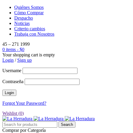
Quiénes Somos
Cómo Comprar
Despacho
Noticias
Criterio cambios
Trabaja con Nosotros
45 – 271 1999
0 items
-
$
0
Your shopping cart is empty
Login
/
Sign up
Username
Contraseña
Forgot Your Password?
Wishlist (
0
)
Comprar por Categoría