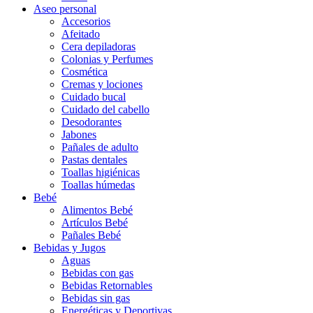
Aseo personal
Accesorios
Afeitado
Cera depiladoras
Colonias y Perfumes
Cosmética
Cremas y lociones
Cuidado bucal
Cuidado del cabello
Desodorantes
Jabones
Pañales de adulto
Pastas dentales
Toallas higiénicas
Toallas húmedas
Bebé
Alimentos Bebé
Artículos Bebé
Pañales Bebé
Bebidas y Jugos
Aguas
Bebidas con gas
Bebidas Retornables
Bebidas sin gas
Energéticas y Deportivas