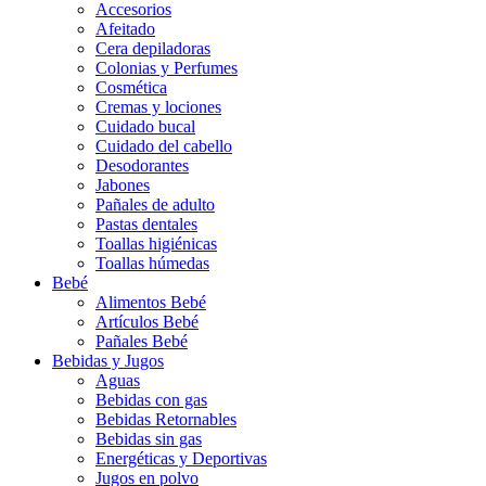
Accesorios
Afeitado
Cera depiladoras
Colonias y Perfumes
Cosmética
Cremas y lociones
Cuidado bucal
Cuidado del cabello
Desodorantes
Jabones
Pañales de adulto
Pastas dentales
Toallas higiénicas
Toallas húmedas
Bebé
Alimentos Bebé
Artículos Bebé
Pañales Bebé
Bebidas y Jugos
Aguas
Bebidas con gas
Bebidas Retornables
Bebidas sin gas
Energéticas y Deportivas
Jugos en polvo