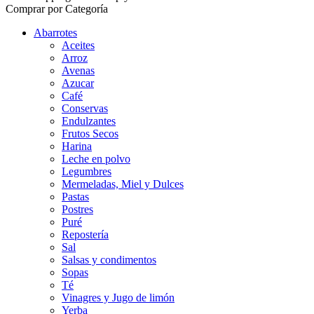
Comprar por Categoría
Abarrotes
Aceites
Arroz
Avenas
Azucar
Café
Conservas
Endulzantes
Frutos Secos
Harina
Leche en polvo
Legumbres
Mermeladas, Miel y Dulces
Pastas
Postres
Puré
Repostería
Sal
Salsas y condimentos
Sopas
Té
Vinagres y Jugo de limón
Yerba