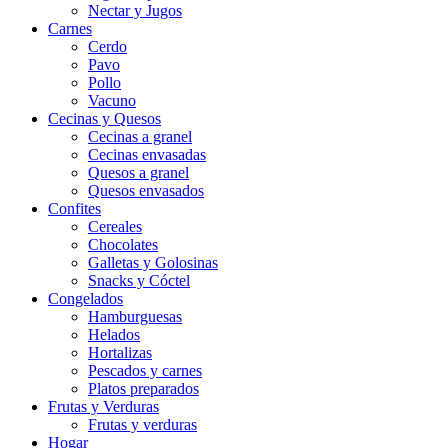
Nectar y Jugos
Carnes
Cerdo
Pavo
Pollo
Vacuno
Cecinas y Quesos
Cecinas a granel
Cecinas envasadas
Quesos a granel
Quesos envasados
Confites
Cereales
Chocolates
Galletas y Golosinas
Snacks y Cóctel
Congelados
Hamburguesas
Helados
Hortalizas
Pescados y carnes
Platos preparados
Frutas y Verduras
Frutas y verduras
Hogar