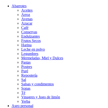
Abarrotes
Aceites
Arroz
Avenas
Azucar
Café
Conservas
Endulzantes
Frutos Secos
Harina
Leche en polvo
Legumbres
Mermeladas, Miel y Dulces
Pastas
Postres
Puré
Repostería
Sal
Salsas y condimentos
Sopas
Té
Vinagres y Jugo de limón
Yerba
Aseo personal