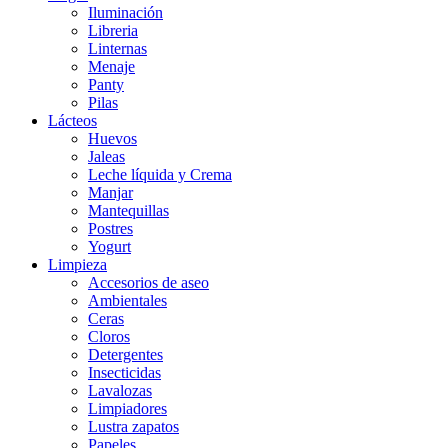
Iluminación
Libreria
Linternas
Menaje
Panty
Pilas
Lácteos
Huevos
Jaleas
Leche líquida y Crema
Manjar
Mantequillas
Postres
Yogurt
Limpieza
Accesorios de aseo
Ambientales
Ceras
Cloros
Detergentes
Insecticidas
Lavalozas
Limpiadores
Lustra zapatos
Papeles