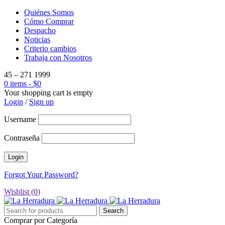
Quiénes Somos
Cómo Comprar
Despacho
Noticias
Criterio cambios
Trabaja con Nosotros
45 – 271 1999
0 items
-
$
0
Your shopping cart is empty
Login
/
Sign up
Username
Contraseña
Forgot Your Password?
Wishlist (
0
)
Comprar por Categoría