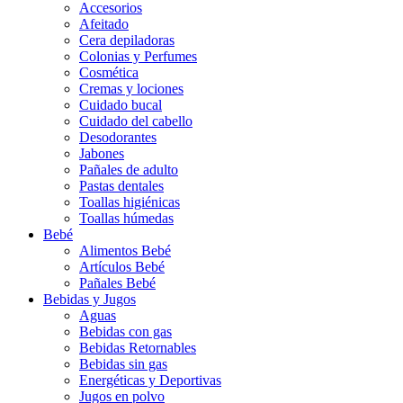
Accesorios
Afeitado
Cera depiladoras
Colonias y Perfumes
Cosmética
Cremas y lociones
Cuidado bucal
Cuidado del cabello
Desodorantes
Jabones
Pañales de adulto
Pastas dentales
Toallas higiénicas
Toallas húmedas
Bebé
Alimentos Bebé
Artículos Bebé
Pañales Bebé
Bebidas y Jugos
Aguas
Bebidas con gas
Bebidas Retornables
Bebidas sin gas
Energéticas y Deportivas
Jugos en polvo