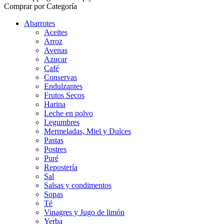
Comprar por Categoría
Abarrotes
Aceites
Arroz
Avenas
Azucar
Café
Conservas
Endulzantes
Frutos Secos
Harina
Leche en polvo
Legumbres
Mermeladas, Miel y Dulces
Pastas
Postres
Puré
Repostería
Sal
Salsas y condimentos
Sopas
Té
Vinagres y Jugo de limón
Yerba