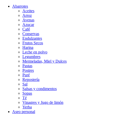
Abarrotes
Aceites
Arroz
Avenas
Azucar
Café
Conservas
Endulzantes
Frutos Secos
Harina
Leche en polvo
Legumbres
Mermeladas, Miel y Dulces
Pastas
Postres
Puré
Repostería
Sal
Salsas y condimentos
Sopas
Té
Vinagres y Jugo de limón
Yerba
Aseo personal