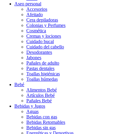
Aseo personal
Accesorios
Afeitado
Cera depiladoras
Colonias y Perfumes
Cosmética
Cremas y lociones
Cuidado bucal
Cuidado del cabello
Desodorantes
Jabones
Pañales de adulto
Pastas dentales
Toallas higiénicas
Toallas húmedas
Bebé
Alimentos Bebé
Artículos Bebé
Pañales Bebé
Bebidas y Jugos
Aguas
Bebidas con gas
Bebidas Retornables
Bebidas sin gas
Energéticas y Deportivas