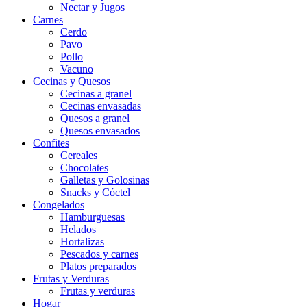
Nectar y Jugos
Carnes
Cerdo
Pavo
Pollo
Vacuno
Cecinas y Quesos
Cecinas a granel
Cecinas envasadas
Quesos a granel
Quesos envasados
Confites
Cereales
Chocolates
Galletas y Golosinas
Snacks y Cóctel
Congelados
Hamburguesas
Helados
Hortalizas
Pescados y carnes
Platos preparados
Frutas y Verduras
Frutas y verduras
Hogar