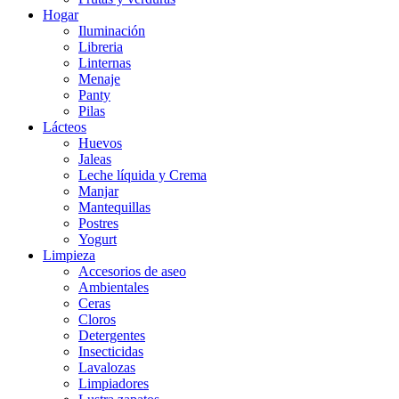
Hogar
Iluminación
Libreria
Linternas
Menaje
Panty
Pilas
Lácteos
Huevos
Jaleas
Leche líquida y Crema
Manjar
Mantequillas
Postres
Yogurt
Limpieza
Accesorios de aseo
Ambientales
Ceras
Cloros
Detergentes
Insecticidas
Lavalozas
Limpiadores