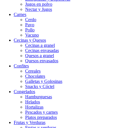
Jugos en polvo
Nectar y Jugos
Carnes
Cerdo
Pavo
Pollo
Vacuno
Cecinas y Quesos
Cecinas a granel
Cecinas envasadas
Quesos a granel
Quesos envasados
Confites
Cereales
Chocolates
Galletas y Golosinas
Snacks y Cóctel
Congelados
Hamburguesas
Helados
Hortalizas
Pescados y carnes
Platos preparados
Frutas y Verduras
Frutas y verduras