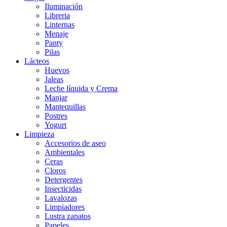
Iluminación
Libreria
Linternas
Menaje
Panty
Pilas
Lácteos
Huevos
Jaleas
Leche líquida y Crema
Manjar
Mantequillas
Postres
Yogurt
Limpieza
Accesorios de aseo
Ambientales
Ceras
Cloros
Detergentes
Insecticidas
Lavalozas
Limpiadores
Lustra zapatos
Papeles