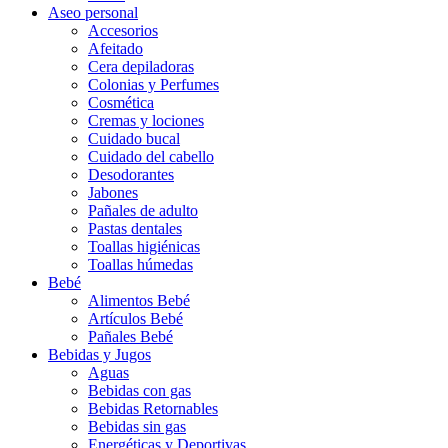
Aseo personal
Accesorios
Afeitado
Cera depiladoras
Colonias y Perfumes
Cosmética
Cremas y lociones
Cuidado bucal
Cuidado del cabello
Desodorantes
Jabones
Pañales de adulto
Pastas dentales
Toallas higiénicas
Toallas húmedas
Bebé
Alimentos Bebé
Artículos Bebé
Pañales Bebé
Bebidas y Jugos
Aguas
Bebidas con gas
Bebidas Retornables
Bebidas sin gas
Energéticas y Deportivas