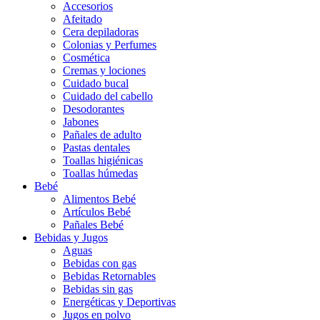
Accesorios
Afeitado
Cera depiladoras
Colonias y Perfumes
Cosmética
Cremas y lociones
Cuidado bucal
Cuidado del cabello
Desodorantes
Jabones
Pañales de adulto
Pastas dentales
Toallas higiénicas
Toallas húmedas
Bebé
Alimentos Bebé
Artículos Bebé
Pañales Bebé
Bebidas y Jugos
Aguas
Bebidas con gas
Bebidas Retornables
Bebidas sin gas
Energéticas y Deportivas
Jugos en polvo