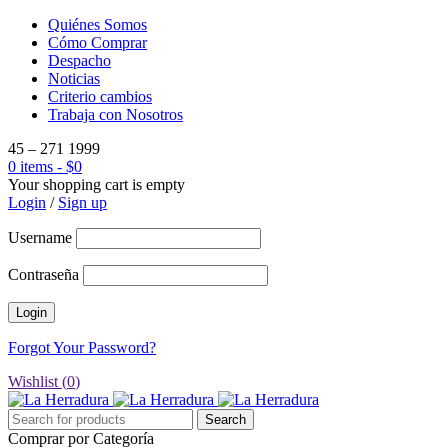
Quiénes Somos
Cómo Comprar
Despacho
Noticias
Criterio cambios
Trabaja con Nosotros
45 – 271 1999
0 items
-
$
0
Your shopping cart is empty
Login
/
Sign up
Username
Contraseña
Forgot Your Password?
Wishlist (
0
)
Comprar por Categoría