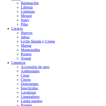
Iluminación
Libreria
Linternas
Menaje
Panty
Pilas
Lácteos
Huevos
Jaleas
Leche líquida y Crema
Manjar
Mantequillas
Postres
Yogurt
Limpieza
Accesorios de aseo
Ambientales
Ceras
Cloros
Detergentes
Insecticidas
Lavalozas
Limpiadores
Lustra zapatos
Papeles