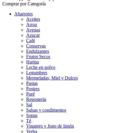
Comprar por Categoría
Abarrotes
Aceites
Arroz
Avenas
Azucar
Café
Conservas
Endulzantes
Frutos Secos
Harina
Leche en polvo
Legumbres
Mermeladas, Miel y Dulces
Pastas
Postres
Puré
Repostería
Sal
Salsas y condimentos
Sopas
Té
Vinagres y Jugo de limón
Yerba