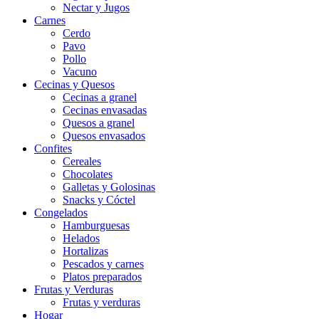
Nectar y Jugos
Carnes
Cerdo
Pavo
Pollo
Vacuno
Cecinas y Quesos
Cecinas a granel
Cecinas envasadas
Quesos a granel
Quesos envasados
Confites
Cereales
Chocolates
Galletas y Golosinas
Snacks y Cóctel
Congelados
Hamburguesas
Helados
Hortalizas
Pescados y carnes
Platos preparados
Frutas y Verduras
Frutas y verduras
Hogar