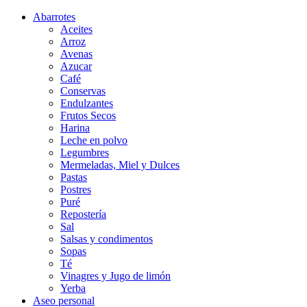
Abarrotes
Aceites
Arroz
Avenas
Azucar
Café
Conservas
Endulzantes
Frutos Secos
Harina
Leche en polvo
Legumbres
Mermeladas, Miel y Dulces
Pastas
Postres
Puré
Repostería
Sal
Salsas y condimentos
Sopas
Té
Vinagres y Jugo de limón
Yerba
Aseo personal