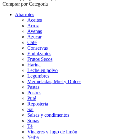
Comprar por Categoría
Abarrotes
Aceites
Arroz
Avenas
Azucar
Café
Conservas
Endulzantes
Frutos Secos
Harina
Leche en polvo
Legumbres
Mermeladas, Miel y Dulces
Pastas
Postres
Puré
Repostería
Sal
Salsas y condimentos
Sopas
Té
Vinagres y Jugo de limón
Yerba