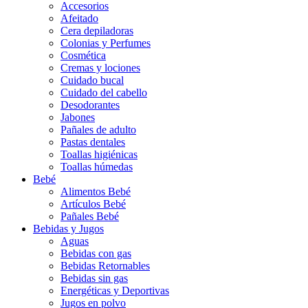
Accesorios
Afeitado
Cera depiladoras
Colonias y Perfumes
Cosmética
Cremas y lociones
Cuidado bucal
Cuidado del cabello
Desodorantes
Jabones
Pañales de adulto
Pastas dentales
Toallas higiénicas
Toallas húmedas
Bebé
Alimentos Bebé
Artículos Bebé
Pañales Bebé
Bebidas y Jugos
Aguas
Bebidas con gas
Bebidas Retornables
Bebidas sin gas
Energéticas y Deportivas
Jugos en polvo