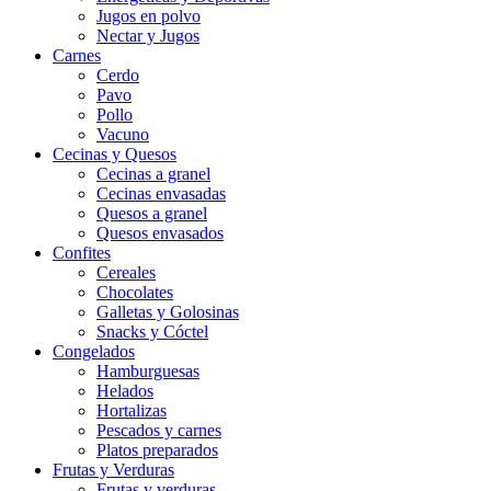
Jugos en polvo
Nectar y Jugos
Carnes
Cerdo
Pavo
Pollo
Vacuno
Cecinas y Quesos
Cecinas a granel
Cecinas envasadas
Quesos a granel
Quesos envasados
Confites
Cereales
Chocolates
Galletas y Golosinas
Snacks y Cóctel
Congelados
Hamburguesas
Helados
Hortalizas
Pescados y carnes
Platos preparados
Frutas y Verduras
Frutas y verduras