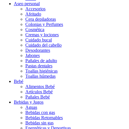
Aseo personal
Accesorios
Afeitado
Cera depiladoras
Colonias y Perfumes
Cosmética
Cremas y lociones
Cuidado bucal
Cuidado del cabello
Desodorantes
Jabones
Pañales de adulto
Pastas dentales
Toallas higiénicas
Toallas húmedas
Bebé
Alimentos Bebé
Artículos Bebé
Pañales Bebé
Bebidas y Jugos
Aguas
Bebidas con gas
Bebidas Retornables
Bebidas sin gas
Energéticas y Deportivas