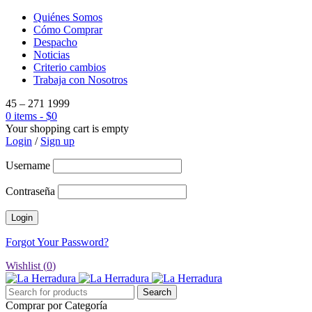
Quiénes Somos
Cómo Comprar
Despacho
Noticias
Criterio cambios
Trabaja con Nosotros
45 – 271 1999
0 items
-
$
0
Your shopping cart is empty
Login
/
Sign up
Username
Contraseña
Forgot Your Password?
Wishlist (
0
)
Comprar por Categoría