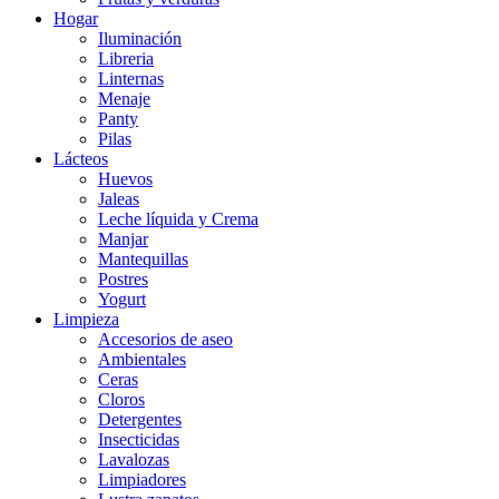
Hogar
Iluminación
Libreria
Linternas
Menaje
Panty
Pilas
Lácteos
Huevos
Jaleas
Leche líquida y Crema
Manjar
Mantequillas
Postres
Yogurt
Limpieza
Accesorios de aseo
Ambientales
Ceras
Cloros
Detergentes
Insecticidas
Lavalozas
Limpiadores