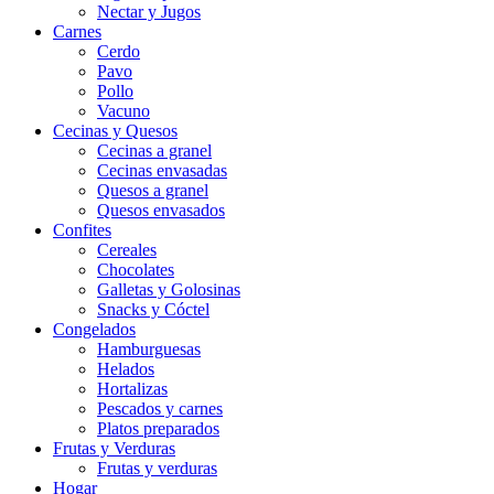
Nectar y Jugos
Carnes
Cerdo
Pavo
Pollo
Vacuno
Cecinas y Quesos
Cecinas a granel
Cecinas envasadas
Quesos a granel
Quesos envasados
Confites
Cereales
Chocolates
Galletas y Golosinas
Snacks y Cóctel
Congelados
Hamburguesas
Helados
Hortalizas
Pescados y carnes
Platos preparados
Frutas y Verduras
Frutas y verduras
Hogar