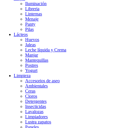
Iluminación
Libreria
Linternas
Menaje
Panty
Pilas
Lácteos
Huevos
Jaleas
Leche líquida y Crema
Manjar
Mantequillas
Postres
Yogurt
Limpieza
Accesorios de aseo
Ambientales
Ceras
Cloros
Detergentes
Insecticidas
Lavalozas
Limpiadores
Lustra zapatos
Papeles