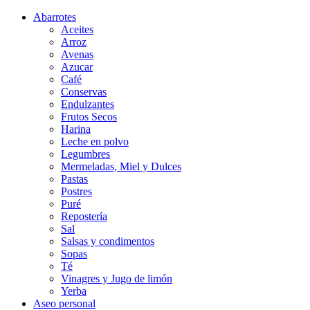
Abarrotes
Aceites
Arroz
Avenas
Azucar
Café
Conservas
Endulzantes
Frutos Secos
Harina
Leche en polvo
Legumbres
Mermeladas, Miel y Dulces
Pastas
Postres
Puré
Repostería
Sal
Salsas y condimentos
Sopas
Té
Vinagres y Jugo de limón
Yerba
Aseo personal