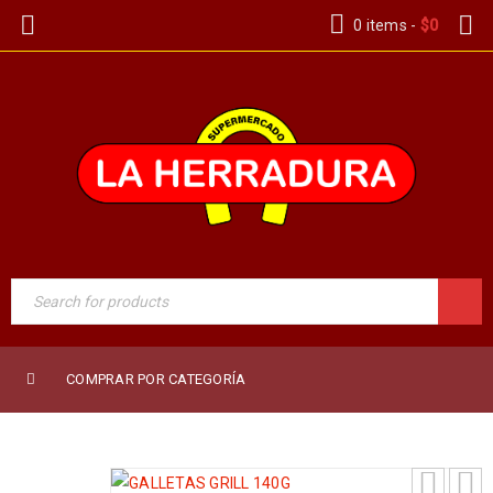
0 items
-
$
0
COMPRAR POR CATEGORÍA