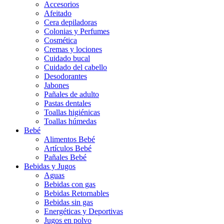
Accesorios
Afeitado
Cera depiladoras
Colonias y Perfumes
Cosmética
Cremas y lociones
Cuidado bucal
Cuidado del cabello
Desodorantes
Jabones
Pañales de adulto
Pastas dentales
Toallas higiénicas
Toallas húmedas
Bebé
Alimentos Bebé
Artículos Bebé
Pañales Bebé
Bebidas y Jugos
Aguas
Bebidas con gas
Bebidas Retornables
Bebidas sin gas
Energéticas y Deportivas
Jugos en polvo