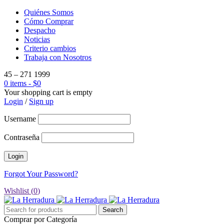
Quiénes Somos
Cómo Comprar
Despacho
Noticias
Criterio cambios
Trabaja con Nosotros
45 – 271 1999
0 items
-
$
0
Your shopping cart is empty
Login
/
Sign up
Username
Contraseña
Forgot Your Password?
Wishlist (
0
)
Comprar por Categoría