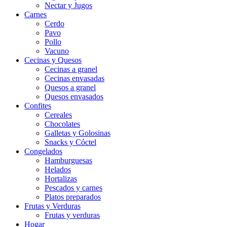
Nectar y Jugos
Carnes
Cerdo
Pavo
Pollo
Vacuno
Cecinas y Quesos
Cecinas a granel
Cecinas envasadas
Quesos a granel
Quesos envasados
Confites
Cereales
Chocolates
Galletas y Golosinas
Snacks y Cóctel
Congelados
Hamburguesas
Helados
Hortalizas
Pescados y carnes
Platos preparados
Frutas y Verduras
Frutas y verduras
Hogar