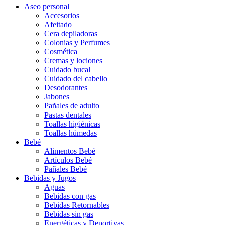
Aseo personal
Accesorios
Afeitado
Cera depiladoras
Colonias y Perfumes
Cosmética
Cremas y lociones
Cuidado bucal
Cuidado del cabello
Desodorantes
Jabones
Pañales de adulto
Pastas dentales
Toallas higiénicas
Toallas húmedas
Bebé
Alimentos Bebé
Artículos Bebé
Pañales Bebé
Bebidas y Jugos
Aguas
Bebidas con gas
Bebidas Retornables
Bebidas sin gas
Energéticas y Deportivas