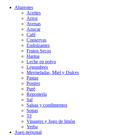
Abarrotes
Aceites
Arroz
Avenas
Azucar
Café
Conservas
Endulzantes
Frutos Secos
Harina
Leche en polvo
Legumbres
Mermeladas, Miel y Dulces
Pastas
Postres
Puré
Repostería
Sal
Salsas y condimentos
Sopas
Té
Vinagres y Jugo de limón
Yerba
Aseo personal