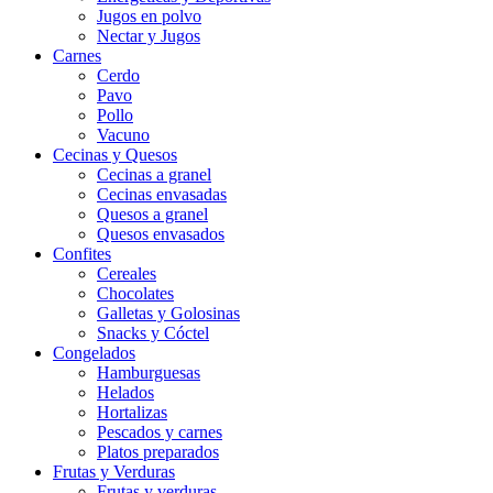
Jugos en polvo
Nectar y Jugos
Carnes
Cerdo
Pavo
Pollo
Vacuno
Cecinas y Quesos
Cecinas a granel
Cecinas envasadas
Quesos a granel
Quesos envasados
Confites
Cereales
Chocolates
Galletas y Golosinas
Snacks y Cóctel
Congelados
Hamburguesas
Helados
Hortalizas
Pescados y carnes
Platos preparados
Frutas y Verduras
Frutas y verduras