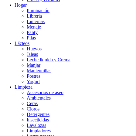
Hogar
Iluminación
Libreria
Linternas
Menaje
Panty
Pilas
Lácteos
Huevos
Jaleas
Leche líquida y Crema
Manjar
Mantequillas
Postres
Yogurt
Limpieza
Accesorios de aseo
Ambientales
Ceras
Cloros
Detergentes
Insecticidas
Lavalozas
Limpiadores