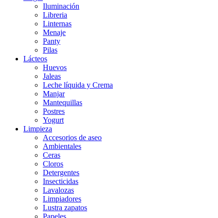
Iluminación
Libreria
Linternas
Menaje
Panty
Pilas
Lácteos
Huevos
Jaleas
Leche líquida y Crema
Manjar
Mantequillas
Postres
Yogurt
Limpieza
Accesorios de aseo
Ambientales
Ceras
Cloros
Detergentes
Insecticidas
Lavalozas
Limpiadores
Lustra zapatos
Papeles