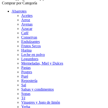
Comprar por Categoría
Abarrotes
Aceites
Arroz
Avenas
Azucar
Café
Conservas
Endulzantes
Frutos Secos
Harina
Leche en polvo
Legumbres
Mermeladas, Miel y Dulces
Pastas
Postres
Puré
Repostería
Sal
Salsas y condimentos
Sopas
Té
Vinagres y Jugo de limón
Yerba