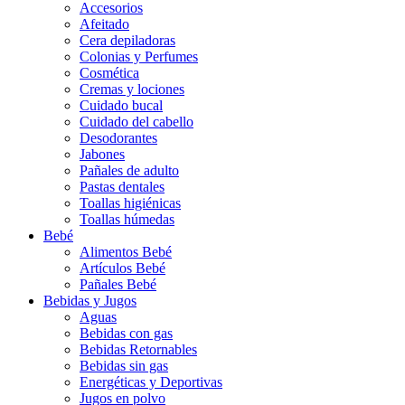
Accesorios
Afeitado
Cera depiladoras
Colonias y Perfumes
Cosmética
Cremas y lociones
Cuidado bucal
Cuidado del cabello
Desodorantes
Jabones
Pañales de adulto
Pastas dentales
Toallas higiénicas
Toallas húmedas
Bebé
Alimentos Bebé
Artículos Bebé
Pañales Bebé
Bebidas y Jugos
Aguas
Bebidas con gas
Bebidas Retornables
Bebidas sin gas
Energéticas y Deportivas
Jugos en polvo