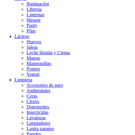
Iluminación
Libreria
Linternas
Menaje
Panty
Pilas
Lácteos
Huevos
Jaleas
Leche líquida y Crema
Manjar
Mantequillas
Postres
Yogurt
Limpieza
Accesorios de aseo
Ambientales
Ceras
Cloros
Detergentes
Insecticidas
Lavalozas
Limpiadores
Lustra zapatos
Papeles