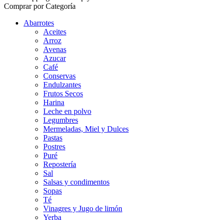
Comprar por Categoría
Abarrotes
Aceites
Arroz
Avenas
Azucar
Café
Conservas
Endulzantes
Frutos Secos
Harina
Leche en polvo
Legumbres
Mermeladas, Miel y Dulces
Pastas
Postres
Puré
Repostería
Sal
Salsas y condimentos
Sopas
Té
Vinagres y Jugo de limón
Yerba