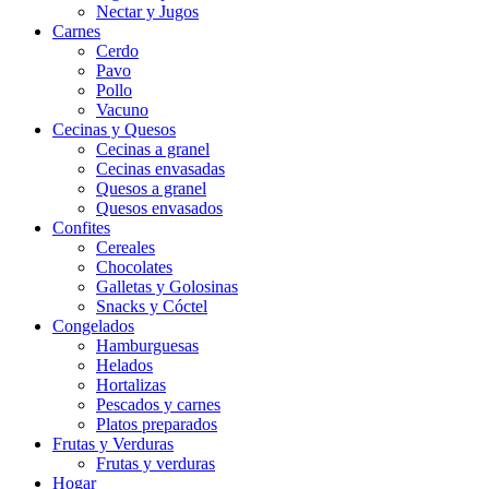
Nectar y Jugos
Carnes
Cerdo
Pavo
Pollo
Vacuno
Cecinas y Quesos
Cecinas a granel
Cecinas envasadas
Quesos a granel
Quesos envasados
Confites
Cereales
Chocolates
Galletas y Golosinas
Snacks y Cóctel
Congelados
Hamburguesas
Helados
Hortalizas
Pescados y carnes
Platos preparados
Frutas y Verduras
Frutas y verduras
Hogar