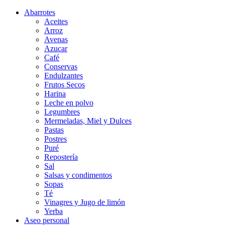
Abarrotes
Aceites
Arroz
Avenas
Azucar
Café
Conservas
Endulzantes
Frutos Secos
Harina
Leche en polvo
Legumbres
Mermeladas, Miel y Dulces
Pastas
Postres
Puré
Repostería
Sal
Salsas y condimentos
Sopas
Té
Vinagres y Jugo de limón
Yerba
Aseo personal