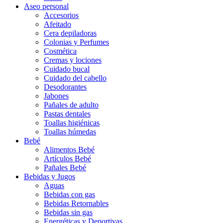
Aseo personal
Accesorios
Afeitado
Cera depiladoras
Colonias y Perfumes
Cosmética
Cremas y lociones
Cuidado bucal
Cuidado del cabello
Desodorantes
Jabones
Pañales de adulto
Pastas dentales
Toallas higiénicas
Toallas húmedas
Bebé
Alimentos Bebé
Artículos Bebé
Pañales Bebé
Bebidas y Jugos
Aguas
Bebidas con gas
Bebidas Retornables
Bebidas sin gas
Energéticas y Deportivas