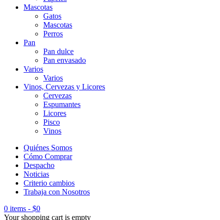
Mascotas
Gatos
Mascotas
Perros
Pan
Pan dulce
Pan envasado
Varios
Varios
Vinos, Cervezas y Licores
Cervezas
Espumantes
Licores
Pisco
Vinos
Quiénes Somos
Cómo Comprar
Despacho
Noticias
Criterio cambios
Trabaja con Nosotros
0 items
-
$
0
Your shopping cart is empty