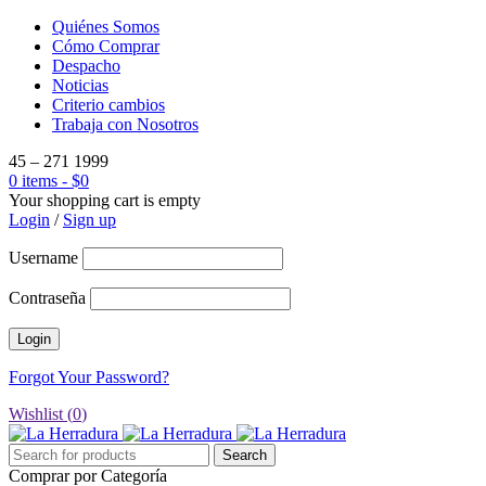
Quiénes Somos
Cómo Comprar
Despacho
Noticias
Criterio cambios
Trabaja con Nosotros
45 – 271 1999
0 items
-
$
0
Your shopping cart is empty
Login
/
Sign up
Username
Contraseña
Forgot Your Password?
Wishlist (
0
)
Comprar por Categoría