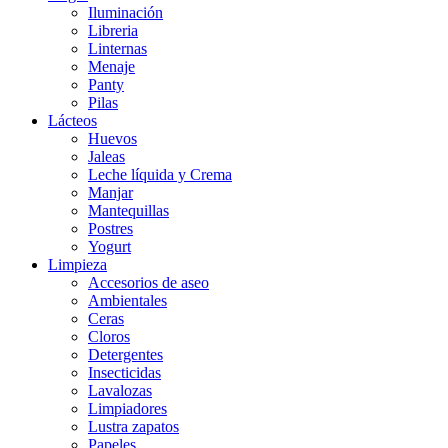
Iluminación
Libreria
Linternas
Menaje
Panty
Pilas
Lácteos
Huevos
Jaleas
Leche líquida y Crema
Manjar
Mantequillas
Postres
Yogurt
Limpieza
Accesorios de aseo
Ambientales
Ceras
Cloros
Detergentes
Insecticidas
Lavalozas
Limpiadores
Lustra zapatos
Papeles