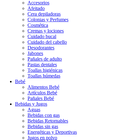
Accesorios
Afeitado
Cera depiladoras
Colonias y Perfumes
Cosmética
Cremas y lociones
Cuidado bucal
Cuidado del cabello
Desodorantes
Jabones
Pañales de adulto
Pastas dentales
Toallas higiénicas
Toallas húmedas
Bebé
Alimentos Bebé
Artículos Bebé
Pañales Bebé
Bebidas y Jugos
Aguas
Bebidas con gas
Bebidas Retornables
Bebidas sin gas
Energéticas y Deportivas
Jugos en polvo