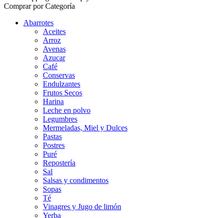
Comprar por Categoría
Abarrotes
Aceites
Arroz
Avenas
Azucar
Café
Conservas
Endulzantes
Frutos Secos
Harina
Leche en polvo
Legumbres
Mermeladas, Miel y Dulces
Pastas
Postres
Puré
Repostería
Sal
Salsas y condimentos
Sopas
Té
Vinagres y Jugo de limón
Yerba