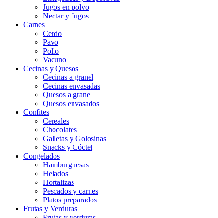
Jugos en polvo
Nectar y Jugos
Carnes
Cerdo
Pavo
Pollo
Vacuno
Cecinas y Quesos
Cecinas a granel
Cecinas envasadas
Quesos a granel
Quesos envasados
Confites
Cereales
Chocolates
Galletas y Golosinas
Snacks y Cóctel
Congelados
Hamburguesas
Helados
Hortalizas
Pescados y carnes
Platos preparados
Frutas y Verduras
Frutas y verduras