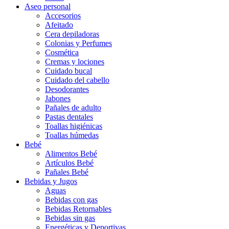
Aseo personal
Accesorios
Afeitado
Cera depiladoras
Colonias y Perfumes
Cosmética
Cremas y lociones
Cuidado bucal
Cuidado del cabello
Desodorantes
Jabones
Pañales de adulto
Pastas dentales
Toallas higiénicas
Toallas húmedas
Bebé
Alimentos Bebé
Artículos Bebé
Pañales Bebé
Bebidas y Jugos
Aguas
Bebidas con gas
Bebidas Retornables
Bebidas sin gas
Energéticas y Deportivas