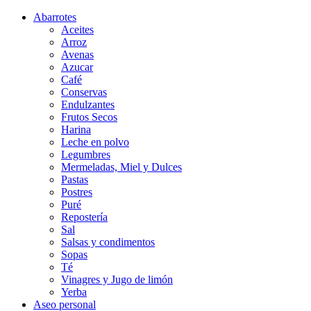
Abarrotes
Aceites
Arroz
Avenas
Azucar
Café
Conservas
Endulzantes
Frutos Secos
Harina
Leche en polvo
Legumbres
Mermeladas, Miel y Dulces
Pastas
Postres
Puré
Repostería
Sal
Salsas y condimentos
Sopas
Té
Vinagres y Jugo de limón
Yerba
Aseo personal