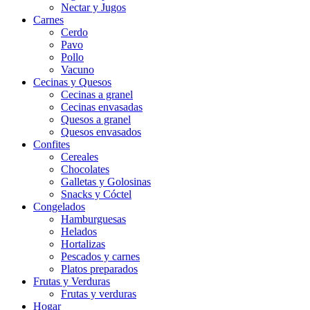
Nectar y Jugos
Carnes
Cerdo
Pavo
Pollo
Vacuno
Cecinas y Quesos
Cecinas a granel
Cecinas envasadas
Quesos a granel
Quesos envasados
Confites
Cereales
Chocolates
Galletas y Golosinas
Snacks y Cóctel
Congelados
Hamburguesas
Helados
Hortalizas
Pescados y carnes
Platos preparados
Frutas y Verduras
Frutas y verduras
Hogar