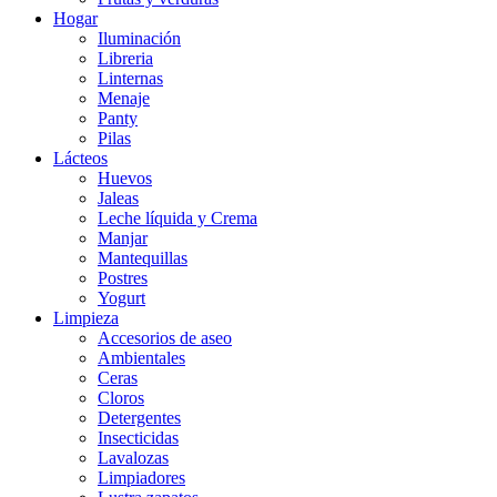
Hogar
Iluminación
Libreria
Linternas
Menaje
Panty
Pilas
Lácteos
Huevos
Jaleas
Leche líquida y Crema
Manjar
Mantequillas
Postres
Yogurt
Limpieza
Accesorios de aseo
Ambientales
Ceras
Cloros
Detergentes
Insecticidas
Lavalozas
Limpiadores