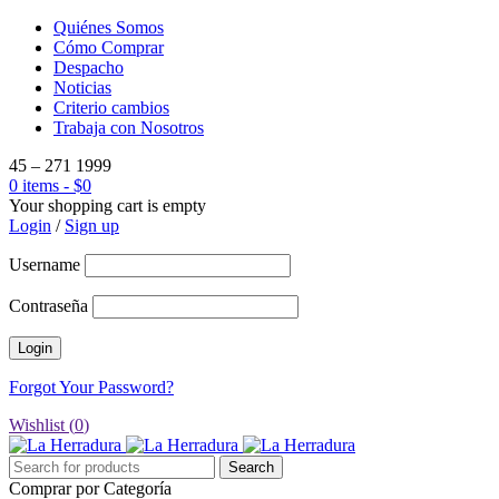
Quiénes Somos
Cómo Comprar
Despacho
Noticias
Criterio cambios
Trabaja con Nosotros
45 – 271 1999
0 items
-
$
0
Your shopping cart is empty
Login
/
Sign up
Username
Contraseña
Forgot Your Password?
Wishlist (
0
)
Comprar por Categoría