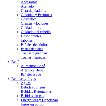
Accesorios
Afeitado
Cera depiladoras
Colonias y Perfumes
Cosmética
Cremas y lociones
Cuidado bucal
Cuidado del cabello
Desodorantes
Jabones
Pañales de adulto
Pastas dentales
Toallas higiénicas
Toallas húmedas
Bebé
Alimentos Bebé
Artículos Bebé
Pañales Bebé
Bebidas y Jugos
Aguas
Bebidas con gas
Bebidas Retornables
Bebidas sin gas
Energéticas y Deportivas
Jugos en polvo