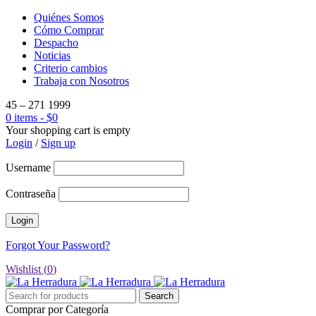
Quiénes Somos
Cómo Comprar
Despacho
Noticias
Criterio cambios
Trabaja con Nosotros
45 – 271 1999
0 items
-
$
0
Your shopping cart is empty
Login
/
Sign up
Username
Contraseña
Forgot Your Password?
Wishlist (
0
)
Comprar por Categoría