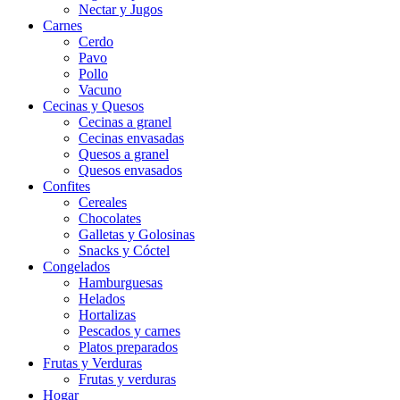
Nectar y Jugos
Carnes
Cerdo
Pavo
Pollo
Vacuno
Cecinas y Quesos
Cecinas a granel
Cecinas envasadas
Quesos a granel
Quesos envasados
Confites
Cereales
Chocolates
Galletas y Golosinas
Snacks y Cóctel
Congelados
Hamburguesas
Helados
Hortalizas
Pescados y carnes
Platos preparados
Frutas y Verduras
Frutas y verduras
Hogar