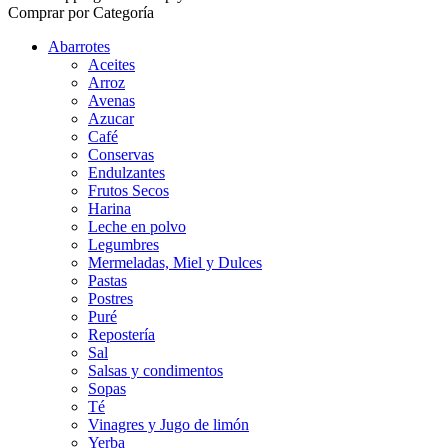
Comprar por Categoría
Abarrotes
Aceites
Arroz
Avenas
Azucar
Café
Conservas
Endulzantes
Frutos Secos
Harina
Leche en polvo
Legumbres
Mermeladas, Miel y Dulces
Pastas
Postres
Puré
Repostería
Sal
Salsas y condimentos
Sopas
Té
Vinagres y Jugo de limón
Yerba