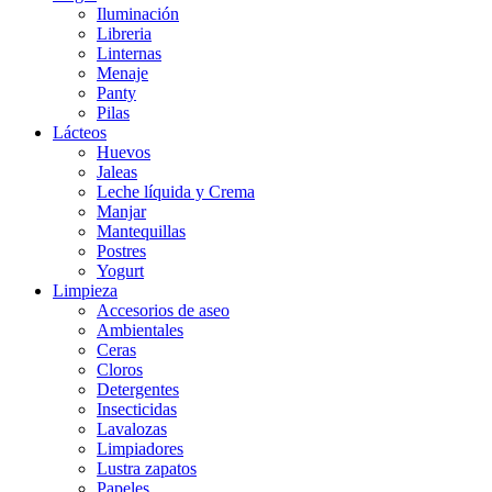
Iluminación
Libreria
Linternas
Menaje
Panty
Pilas
Lácteos
Huevos
Jaleas
Leche líquida y Crema
Manjar
Mantequillas
Postres
Yogurt
Limpieza
Accesorios de aseo
Ambientales
Ceras
Cloros
Detergentes
Insecticidas
Lavalozas
Limpiadores
Lustra zapatos
Papeles