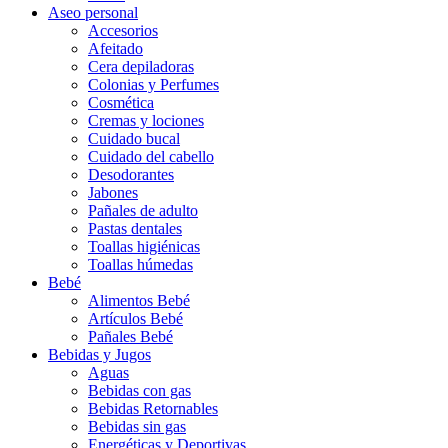
Aseo personal
Accesorios
Afeitado
Cera depiladoras
Colonias y Perfumes
Cosmética
Cremas y lociones
Cuidado bucal
Cuidado del cabello
Desodorantes
Jabones
Pañales de adulto
Pastas dentales
Toallas higiénicas
Toallas húmedas
Bebé
Alimentos Bebé
Artículos Bebé
Pañales Bebé
Bebidas y Jugos
Aguas
Bebidas con gas
Bebidas Retornables
Bebidas sin gas
Energéticas y Deportivas