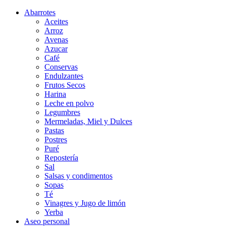
Abarrotes
Aceites
Arroz
Avenas
Azucar
Café
Conservas
Endulzantes
Frutos Secos
Harina
Leche en polvo
Legumbres
Mermeladas, Miel y Dulces
Pastas
Postres
Puré
Repostería
Sal
Salsas y condimentos
Sopas
Té
Vinagres y Jugo de limón
Yerba
Aseo personal