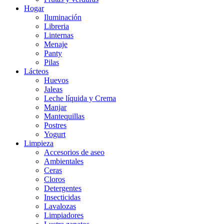
Hogar
Iluminación
Libreria
Linternas
Menaje
Panty
Pilas
Lácteos
Huevos
Jaleas
Leche líquida y Crema
Manjar
Mantequillas
Postres
Yogurt
Limpieza
Accesorios de aseo
Ambientales
Ceras
Cloros
Detergentes
Insecticidas
Lavalozas
Limpiadores