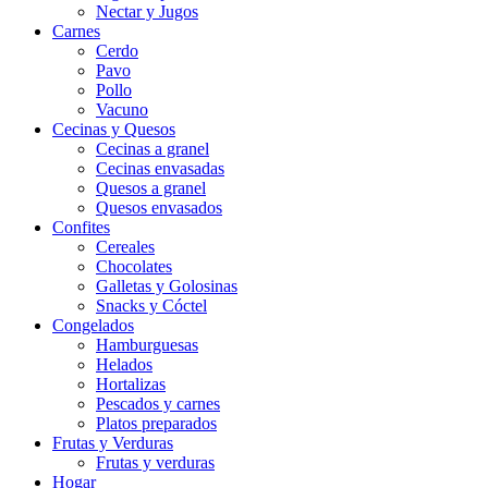
Nectar y Jugos
Carnes
Cerdo
Pavo
Pollo
Vacuno
Cecinas y Quesos
Cecinas a granel
Cecinas envasadas
Quesos a granel
Quesos envasados
Confites
Cereales
Chocolates
Galletas y Golosinas
Snacks y Cóctel
Congelados
Hamburguesas
Helados
Hortalizas
Pescados y carnes
Platos preparados
Frutas y Verduras
Frutas y verduras
Hogar