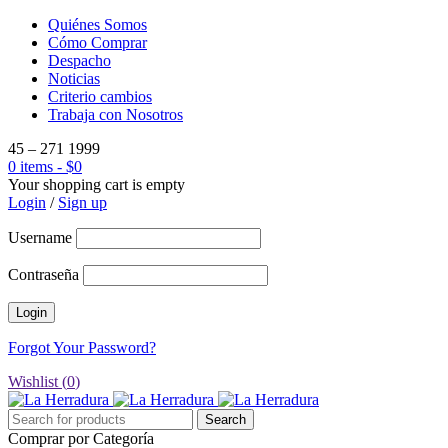
Quiénes Somos
Cómo Comprar
Despacho
Noticias
Criterio cambios
Trabaja con Nosotros
45 – 271 1999
0 items
-
$
0
Your shopping cart is empty
Login
/
Sign up
Username
Contraseña
Forgot Your Password?
Wishlist (
0
)
Comprar por Categoría