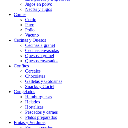
Jugos en polvo
Nectar y Jugos
Carnes
Cerdo
Pavo
Pollo
Vacuno
Cecinas y Quesos
Cecinas a granel
Cecinas envasadas
Quesos a granel
Quesos envasados
Confites
Cereales
Chocolates
Galletas y Golosinas
Snacks y Cóctel
Congelados
Hamburguesas
Helados
Hortalizas
Pescados y carnes
Platos preparados
Frutas y Verduras
Frutas y verduras