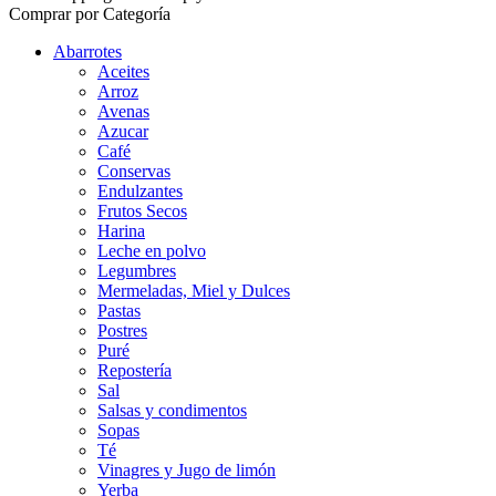
Comprar por Categoría
Abarrotes
Aceites
Arroz
Avenas
Azucar
Café
Conservas
Endulzantes
Frutos Secos
Harina
Leche en polvo
Legumbres
Mermeladas, Miel y Dulces
Pastas
Postres
Puré
Repostería
Sal
Salsas y condimentos
Sopas
Té
Vinagres y Jugo de limón
Yerba