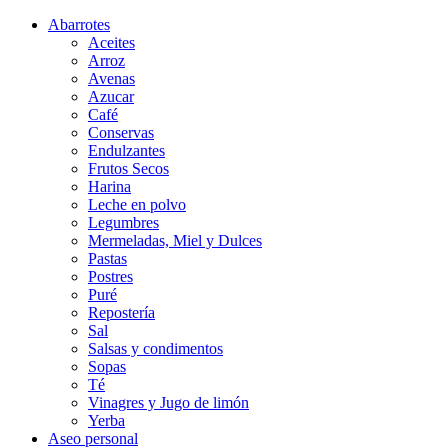
Abarrotes
Aceites
Arroz
Avenas
Azucar
Café
Conservas
Endulzantes
Frutos Secos
Harina
Leche en polvo
Legumbres
Mermeladas, Miel y Dulces
Pastas
Postres
Puré
Repostería
Sal
Salsas y condimentos
Sopas
Té
Vinagres y Jugo de limón
Yerba
Aseo personal