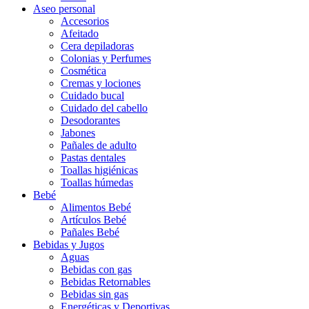
Aseo personal
Accesorios
Afeitado
Cera depiladoras
Colonias y Perfumes
Cosmética
Cremas y lociones
Cuidado bucal
Cuidado del cabello
Desodorantes
Jabones
Pañales de adulto
Pastas dentales
Toallas higiénicas
Toallas húmedas
Bebé
Alimentos Bebé
Artículos Bebé
Pañales Bebé
Bebidas y Jugos
Aguas
Bebidas con gas
Bebidas Retornables
Bebidas sin gas
Energéticas y Deportivas