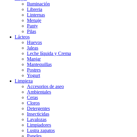
Iluminación
Libreria
Linternas
Menaje
Panty
Pilas
Lácteos
Huevos
Jaleas
Leche líquida y Crema
Manjar
Mantequillas
Postres
Yogurt
Limpieza
Accesorios de aseo
Ambientales
Ceras
Cloros
Detergentes
Insecticidas
Lavalozas
Limpiadores
Lustra zapatos
Papeles