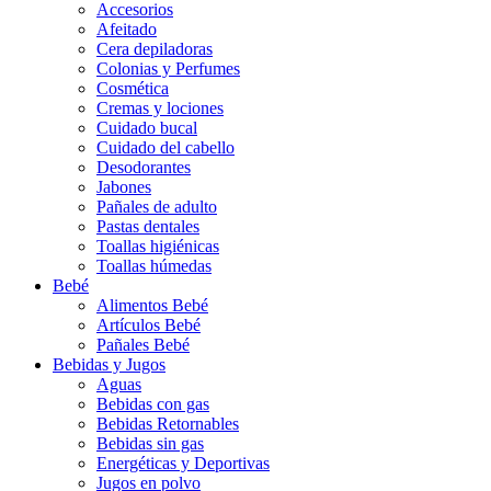
Accesorios
Afeitado
Cera depiladoras
Colonias y Perfumes
Cosmética
Cremas y lociones
Cuidado bucal
Cuidado del cabello
Desodorantes
Jabones
Pañales de adulto
Pastas dentales
Toallas higiénicas
Toallas húmedas
Bebé
Alimentos Bebé
Artículos Bebé
Pañales Bebé
Bebidas y Jugos
Aguas
Bebidas con gas
Bebidas Retornables
Bebidas sin gas
Energéticas y Deportivas
Jugos en polvo