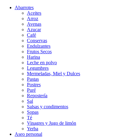
Abarrotes
Aceites
Arroz
Avenas
Azucar
Café
Conservas
Endulzantes
Frutos Secos
Harina
Leche en polvo
Legumbres
Mermeladas, Miel y Dulces
Pastas
Postres
Puré
Repostería
Sal
Salsas y condimentos
Sopas
Té
Vinagres y Jugo de limón
Yerba
Aseo personal