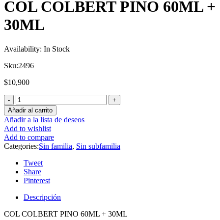
COL COLBERT PINO 60ML +
30ML
Availability:
In Stock
Sku:
2496
$
10,900
Añadir al carrito
Añadir a la lista de deseos
Add to wishlist
Add to compare
Categories:
Sin familia
,
Sin subfamilia
Tweet
Share
Pinterest
Descripción
COL COLBERT PINO 60ML + 30ML