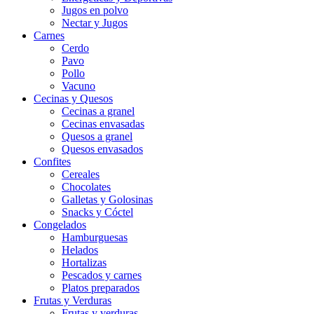
Jugos en polvo
Nectar y Jugos
Carnes
Cerdo
Pavo
Pollo
Vacuno
Cecinas y Quesos
Cecinas a granel
Cecinas envasadas
Quesos a granel
Quesos envasados
Confites
Cereales
Chocolates
Galletas y Golosinas
Snacks y Cóctel
Congelados
Hamburguesas
Helados
Hortalizas
Pescados y carnes
Platos preparados
Frutas y Verduras
Frutas y verduras