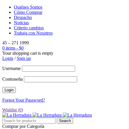
Quiénes Somos
Cómo Comprar
Despacho
Noticias
Criterio cambios
Trabaja con Nosotros
45 – 271 1999
0 items
-
$
0
Your shopping cart is empty
Login
/
Sign up
Username
Contraseña
Forgot Your Password?
Wishlist (
0
)
Comprar por Categoría