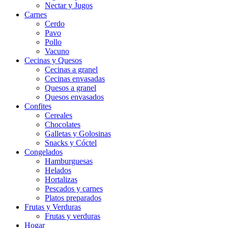
Nectar y Jugos
Carnes
Cerdo
Pavo
Pollo
Vacuno
Cecinas y Quesos
Cecinas a granel
Cecinas envasadas
Quesos a granel
Quesos envasados
Confites
Cereales
Chocolates
Galletas y Golosinas
Snacks y Cóctel
Congelados
Hamburguesas
Helados
Hortalizas
Pescados y carnes
Platos preparados
Frutas y Verduras
Frutas y verduras
Hogar