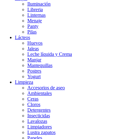
Iluminación
Libreria
Linternas
Menaje
Panty
Pilas
Lácteos
Huevos
Jaleas
Leche líquida y Crema
Manjar
Mantequillas
Postres
Yogurt
Limpieza
Accesorios de aseo
Ambientales
Ceras
Cloros
Detergentes
Insecticidas
Lavalozas
Limpiadores
Lustra zapatos
Papeles