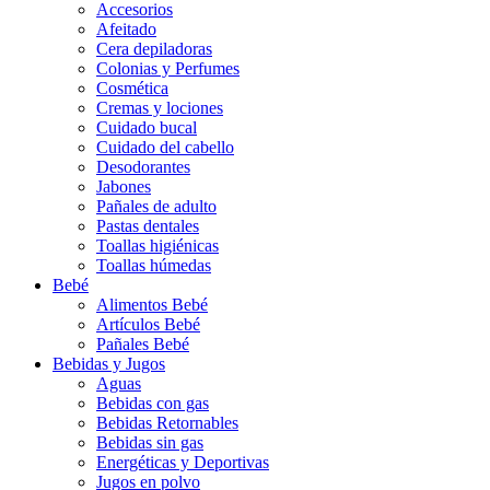
Accesorios
Afeitado
Cera depiladoras
Colonias y Perfumes
Cosmética
Cremas y lociones
Cuidado bucal
Cuidado del cabello
Desodorantes
Jabones
Pañales de adulto
Pastas dentales
Toallas higiénicas
Toallas húmedas
Bebé
Alimentos Bebé
Artículos Bebé
Pañales Bebé
Bebidas y Jugos
Aguas
Bebidas con gas
Bebidas Retornables
Bebidas sin gas
Energéticas y Deportivas
Jugos en polvo