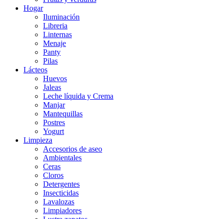
Hogar
Iluminación
Libreria
Linternas
Menaje
Panty
Pilas
Lácteos
Huevos
Jaleas
Leche líquida y Crema
Manjar
Mantequillas
Postres
Yogurt
Limpieza
Accesorios de aseo
Ambientales
Ceras
Cloros
Detergentes
Insecticidas
Lavalozas
Limpiadores