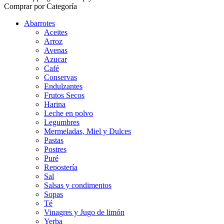
Comprar por Categoría
Abarrotes
Aceites
Arroz
Avenas
Azucar
Café
Conservas
Endulzantes
Frutos Secos
Harina
Leche en polvo
Legumbres
Mermeladas, Miel y Dulces
Pastas
Postres
Puré
Repostería
Sal
Salsas y condimentos
Sopas
Té
Vinagres y Jugo de limón
Yerba