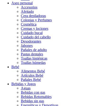
Aseo personal
Accesorios
Afeitado
Cera depiladoras
Colonias y Perfumes
Cosmética
Cremas y lociones
Cuidado bucal
Cuidado del cabello
Desodorantes
Jabones
Pañales de adulto
Pastas dentales
Toallas higiénicas
Toallas húmedas
Bebé
Alimentos Bebé
Artículos Bebé
Pañales Bebé
Bebidas y Jugos
Aguas
Bebidas con gas
Bebidas Retornables
Bebidas sin gas
Energéticas y Deportivas