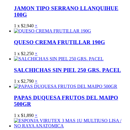
JAMON TIPO SERRANO LLANQUIHUE
100G
1
x
$
2,940
×
QUESO CREMA FRUTILLAR 190G
1
x
$
2,250
×
SALCHICHAS SIN PIEL 250 GRS. PACEL
1
x
$
2,790
×
PAPAS DUQUESA FRUTOS DEL MAIPO
500GR
1
x
$
1,890
×