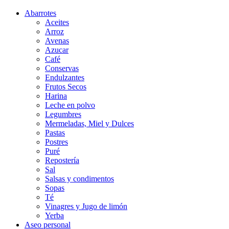
Abarrotes
Aceites
Arroz
Avenas
Azucar
Café
Conservas
Endulzantes
Frutos Secos
Harina
Leche en polvo
Legumbres
Mermeladas, Miel y Dulces
Pastas
Postres
Puré
Repostería
Sal
Salsas y condimentos
Sopas
Té
Vinagres y Jugo de limón
Yerba
Aseo personal