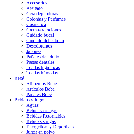
Accesorios
Afeitado
Cera depiladoras
Colonias y Perfumes
Cosmética
Cremas y lociones
Cuidado bucal
Cuidado del cabello
Desodorantes
Jabones
Pañales de adulto
Pastas dentales
Toallas higiénicas
Toallas húmedas
Bebé
Alimentos Bebé
Artículos Bebé
Pañales Bebé
Bebidas y Jugos
Aguas
Bebidas con gas
Bebidas Retornables
Bebidas sin gas
Energéticas y Deportivas
Jugos en polvo