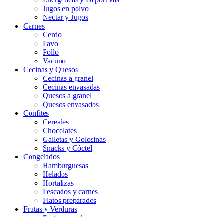
Jugos en polvo
Nectar y Jugos
Carnes
Cerdo
Pavo
Pollo
Vacuno
Cecinas y Quesos
Cecinas a granel
Cecinas envasadas
Quesos a granel
Quesos envasados
Confites
Cereales
Chocolates
Galletas y Golosinas
Snacks y Cóctel
Congelados
Hamburguesas
Helados
Hortalizas
Pescados y carnes
Platos preparados
Frutas y Verduras