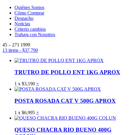
Quiénes Somos
Cómo Comprar
Despacho
Noticias
Criterio cambios
Trabaja con Nosotros
45 – 271 1999
13 items
-
$
37,790
TRUTRO DE POLLO ENT 1KG APROX
1
x
$
3,190
×
POSTA ROSADA CAT V 500G APROX
1
x
$
6,995
×
QUESO CHACRA RIO BUENO 400G