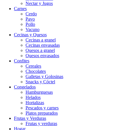
Nectar y Jugos
Carnes
Cerdo
Pavo
Pollo
Vacuno
Cecinas y Quesos
Cecinas a granel
Cecinas envasadas
Quesos a granel
Quesos envasados
Confites
Cereales
Chocolates
Galletas y Golosinas
Snacks y Cóctel
Congelados
Hamburguesas
Helados
Hortalizas
Pescados y carnes
Platos preparados
Frutas y Verduras
Frutas y verduras
Hogar