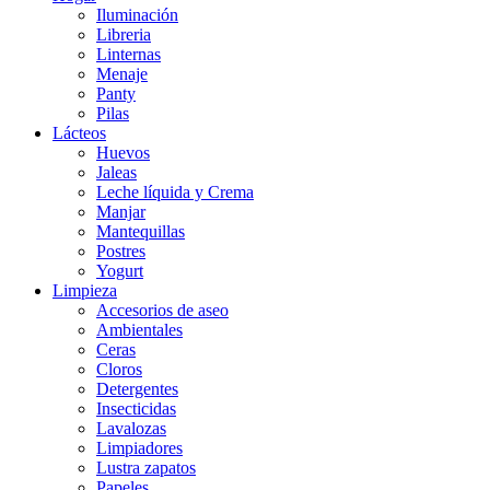
Iluminación
Libreria
Linternas
Menaje
Panty
Pilas
Lácteos
Huevos
Jaleas
Leche líquida y Crema
Manjar
Mantequillas
Postres
Yogurt
Limpieza
Accesorios de aseo
Ambientales
Ceras
Cloros
Detergentes
Insecticidas
Lavalozas
Limpiadores
Lustra zapatos
Papeles