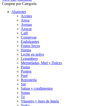
Comprar por Categoría
Abarrotes
Aceites
Arroz
Avenas
Azucar
Café
Conservas
Endulzantes
Frutos Secos
Harina
Leche en polvo
Legumbres
Mermeladas, Miel y Dulces
Pastas
Postres
Puré
Repostería
Sal
Salsas y condimentos
Sopas
Té
Vinagres y Jugo de limón
Yerba