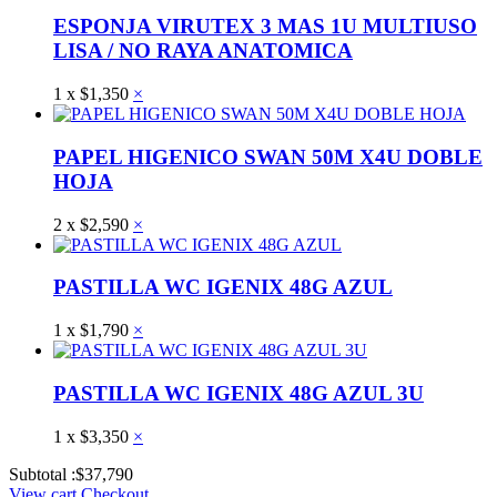
ESPONJA VIRUTEX 3 MAS 1U MULTIUSO
LISA / NO RAYA ANATOMICA
1
x
$
1,350
×
PAPEL HIGENICO SWAN 50M X4U DOBLE
HOJA
2
x
$
2,590
×
PASTILLA WC IGENIX 48G AZUL
1
x
$
1,790
×
PASTILLA WC IGENIX 48G AZUL 3U
1
x
$
3,350
×
Subtotal :
$
37,790
View cart
Checkout