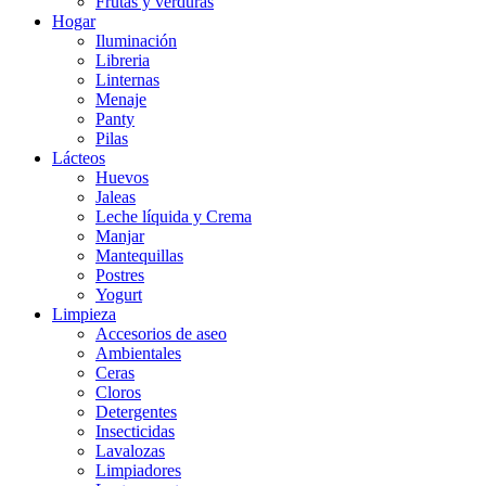
Frutas y verduras
Hogar
Iluminación
Libreria
Linternas
Menaje
Panty
Pilas
Lácteos
Huevos
Jaleas
Leche líquida y Crema
Manjar
Mantequillas
Postres
Yogurt
Limpieza
Accesorios de aseo
Ambientales
Ceras
Cloros
Detergentes
Insecticidas
Lavalozas
Limpiadores