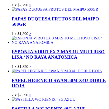
1
x
$
2,790
×
PAPAS DUQUESA FRUTOS DEL MAIPO
500GR
1
x
$
1,890
×
ESPONJA VIRUTEX 3 MAS 1U MULTIUSO
LISA / NO RAYA ANATOMICA
1
x
$
1,350
×
PAPEL HIGENICO SWAN 50M X4U DOBLE
HOJA
2
x
$
2,590
×
PASTILLA WC IGENIX 48G AZUL