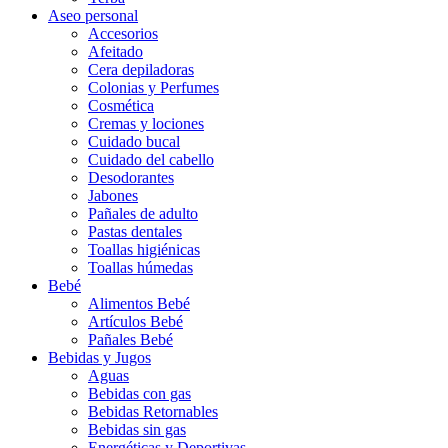
Aseo personal
Accesorios
Afeitado
Cera depiladoras
Colonias y Perfumes
Cosmética
Cremas y lociones
Cuidado bucal
Cuidado del cabello
Desodorantes
Jabones
Pañales de adulto
Pastas dentales
Toallas higiénicas
Toallas húmedas
Bebé
Alimentos Bebé
Artículos Bebé
Pañales Bebé
Bebidas y Jugos
Aguas
Bebidas con gas
Bebidas Retornables
Bebidas sin gas
Energéticas y Deportivas