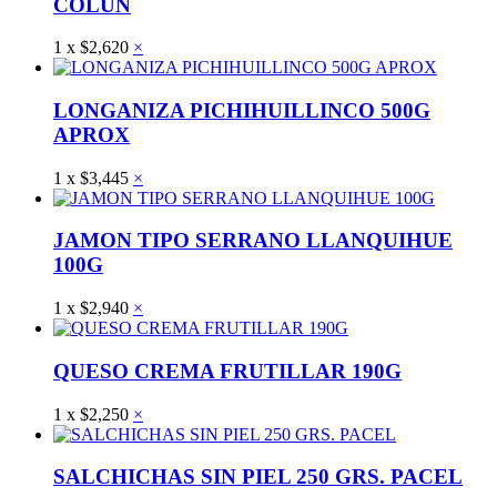
COLUN
1
x
$
2,620
×
LONGANIZA PICHIHUILLINCO 500G
APROX
1
x
$
3,445
×
JAMON TIPO SERRANO LLANQUIHUE
100G
1
x
$
2,940
×
QUESO CREMA FRUTILLAR 190G
1
x
$
2,250
×
SALCHICHAS SIN PIEL 250 GRS. PACEL