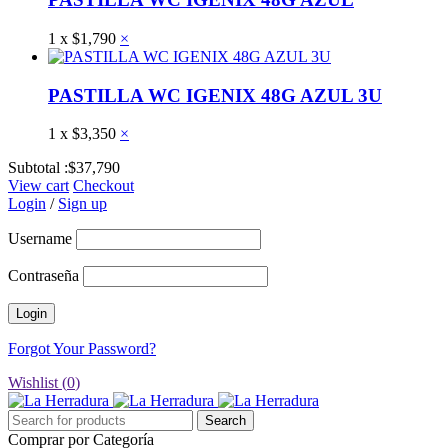
1
x
$
1,790
×
PASTILLA WC IGENIX 48G AZUL 3U
1
x
$
3,350
×
Subtotal :
$
37,790
View cart
Checkout
Login
/
Sign up
Username
Contraseña
Forgot Your Password?
Wishlist (
0
)
Comprar por Categoría