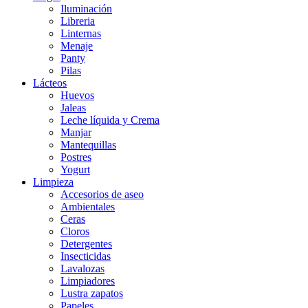
Iluminación
Libreria
Linternas
Menaje
Panty
Pilas
Lácteos
Huevos
Jaleas
Leche líquida y Crema
Manjar
Mantequillas
Postres
Yogurt
Limpieza
Accesorios de aseo
Ambientales
Ceras
Cloros
Detergentes
Insecticidas
Lavalozas
Limpiadores
Lustra zapatos
Papeles