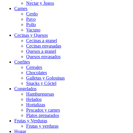
Nectar y Jugos
Carnes
Cerdo
Pavo
Pollo
Vacuno
Cecinas y Quesos
Cecinas a granel
Cecinas envasadas
Quesos a granel
Quesos envasados
Confites
Cereales
Chocolates
Galletas y Golosinas
Snacks y Cóctel
Congelados
Hamburguesas
Helados
Hortalizas
Pescados y carnes
Platos preparados
Frutas y Verduras
Frutas y verduras
Hogar