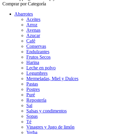
Comprar por Categoría
Abarrotes
Aceites
Arroz
Avenas
Azucar
Café
Conservas
Endulzantes
Frutos Secos
Harina
Leche en polvo
Legumbres
Mermeladas, Miel y Dulces
Pastas
Postres
Puré
Repostería
Sal
Salsas y condimentos
Sopas
Té
Vinagres y Jugo de limón
Yerba