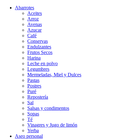
Abarrotes
Aceites
Arroz
Avenas
Azucar
Café
Conservas
Endulzantes
Frutos Secos
Harina
Leche en polvo
Legumbres
Mermeladas, Miel y Dulces
Pastas
Postres
Puré
Repostería
Sal
Salsas y condimentos
Sopas
Té
Vinagres y Jugo de limón
Yerba
Aseo personal