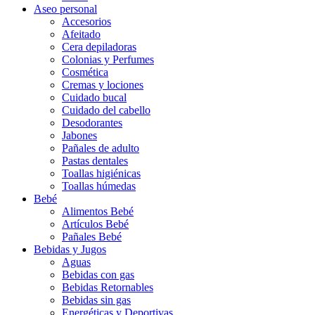
Aseo personal
Accesorios
Afeitado
Cera depiladoras
Colonias y Perfumes
Cosmética
Cremas y lociones
Cuidado bucal
Cuidado del cabello
Desodorantes
Jabones
Pañales de adulto
Pastas dentales
Toallas higiénicas
Toallas húmedas
Bebé
Alimentos Bebé
Artículos Bebé
Pañales Bebé
Bebidas y Jugos
Aguas
Bebidas con gas
Bebidas Retornables
Bebidas sin gas
Energéticas y Deportivas