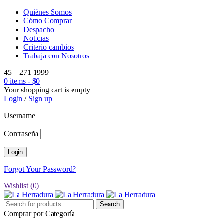
Quiénes Somos
Cómo Comprar
Despacho
Noticias
Criterio cambios
Trabaja con Nosotros
45 – 271 1999
0 items
-
$
0
Your shopping cart is empty
Login
/
Sign up
Username
Contraseña
Forgot Your Password?
Wishlist (
0
)
Comprar por Categoría