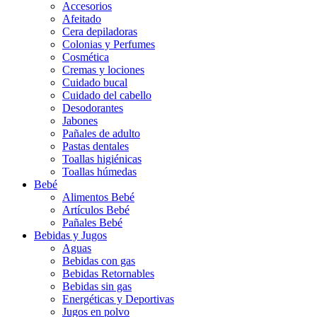
Accesorios
Afeitado
Cera depiladoras
Colonias y Perfumes
Cosmética
Cremas y lociones
Cuidado bucal
Cuidado del cabello
Desodorantes
Jabones
Pañales de adulto
Pastas dentales
Toallas higiénicas
Toallas húmedas
Bebé
Alimentos Bebé
Artículos Bebé
Pañales Bebé
Bebidas y Jugos
Aguas
Bebidas con gas
Bebidas Retornables
Bebidas sin gas
Energéticas y Deportivas
Jugos en polvo