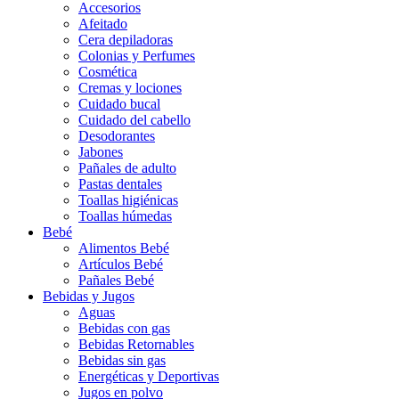
Accesorios
Afeitado
Cera depiladoras
Colonias y Perfumes
Cosmética
Cremas y lociones
Cuidado bucal
Cuidado del cabello
Desodorantes
Jabones
Pañales de adulto
Pastas dentales
Toallas higiénicas
Toallas húmedas
Bebé
Alimentos Bebé
Artículos Bebé
Pañales Bebé
Bebidas y Jugos
Aguas
Bebidas con gas
Bebidas Retornables
Bebidas sin gas
Energéticas y Deportivas
Jugos en polvo