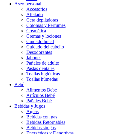
Aseo personal
Accesorios
Afeitado
Cera depiladoras
Colonias y Perfumes
Cosmética
Cremas y lociones
Cuidado bucal
Cuidado del cabello
Desodorantes
Jabones
Pañales de adulto
Pastas dentales
Toallas higiénicas
Toallas húmedas
Bebé
Alimentos Bebé
Artículos Bebé
Pañales Bebé
Bebidas y Jugos
Aguas
Bebidas con gas
Bebidas Retornables
Bebidas sin gas
Energéticas y Deportivas