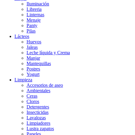
Iluminación
Libreria
Linternas
Menaje
Panty
Pilas
Lácteos
Huevos
Jaleas
Leche líquida y Crema
Manjar
Mantequillas
Postres
Yogurt
Limpieza
Accesorios de aseo
Ambientales
Ceras
Cloros
Detergentes
Insecticidas
Lavalozas
Limpiadores
Lustra zapatos
Papeles