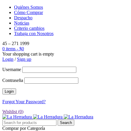
Quiénes Somos
Cómo Comprar
Despacho
Noticias
Criterio cambios
Trabaja con Nosotros
45 – 271 1999
0 items
-
$
0
Your shopping cart is empty
Login
/
Sign up
Username
Contraseña
Forgot Your Password?
Wishlist (
0
)
Comprar por Categoría