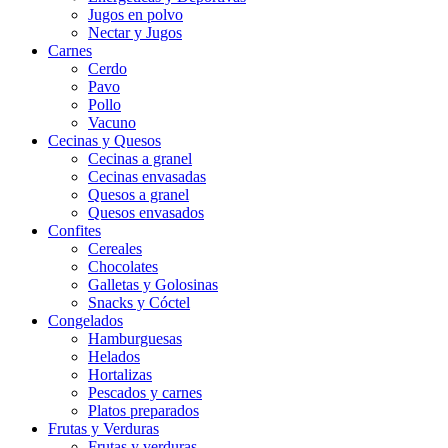
Jugos en polvo
Nectar y Jugos
Carnes
Cerdo
Pavo
Pollo
Vacuno
Cecinas y Quesos
Cecinas a granel
Cecinas envasadas
Quesos a granel
Quesos envasados
Confites
Cereales
Chocolates
Galletas y Golosinas
Snacks y Cóctel
Congelados
Hamburguesas
Helados
Hortalizas
Pescados y carnes
Platos preparados
Frutas y Verduras
Frutas y verduras