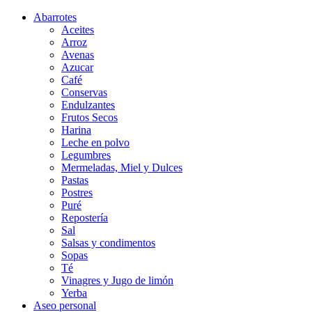
Abarrotes
Aceites
Arroz
Avenas
Azucar
Café
Conservas
Endulzantes
Frutos Secos
Harina
Leche en polvo
Legumbres
Mermeladas, Miel y Dulces
Pastas
Postres
Puré
Repostería
Sal
Salsas y condimentos
Sopas
Té
Vinagres y Jugo de limón
Yerba
Aseo personal