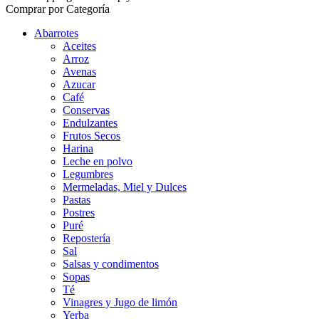
Comprar por Categoría
Abarrotes
Aceites
Arroz
Avenas
Azucar
Café
Conservas
Endulzantes
Frutos Secos
Harina
Leche en polvo
Legumbres
Mermeladas, Miel y Dulces
Pastas
Postres
Puré
Repostería
Sal
Salsas y condimentos
Sopas
Té
Vinagres y Jugo de limón
Yerba