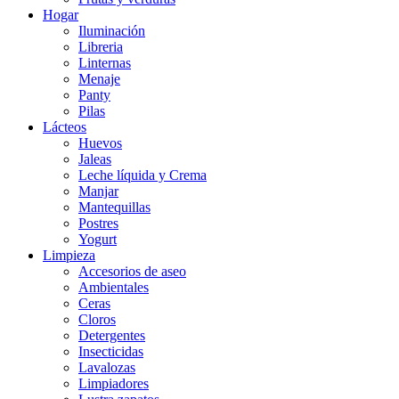
Hogar
Iluminación
Libreria
Linternas
Menaje
Panty
Pilas
Lácteos
Huevos
Jaleas
Leche líquida y Crema
Manjar
Mantequillas
Postres
Yogurt
Limpieza
Accesorios de aseo
Ambientales
Ceras
Cloros
Detergentes
Insecticidas
Lavalozas
Limpiadores