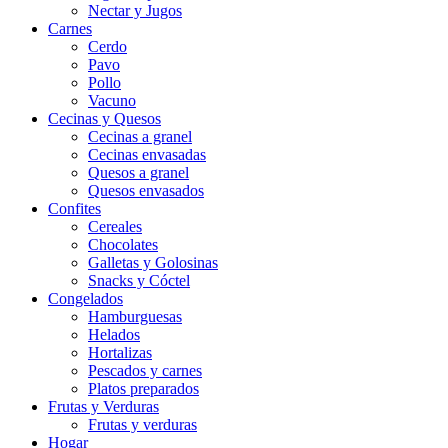
Nectar y Jugos
Carnes
Cerdo
Pavo
Pollo
Vacuno
Cecinas y Quesos
Cecinas a granel
Cecinas envasadas
Quesos a granel
Quesos envasados
Confites
Cereales
Chocolates
Galletas y Golosinas
Snacks y Cóctel
Congelados
Hamburguesas
Helados
Hortalizas
Pescados y carnes
Platos preparados
Frutas y Verduras
Frutas y verduras
Hogar