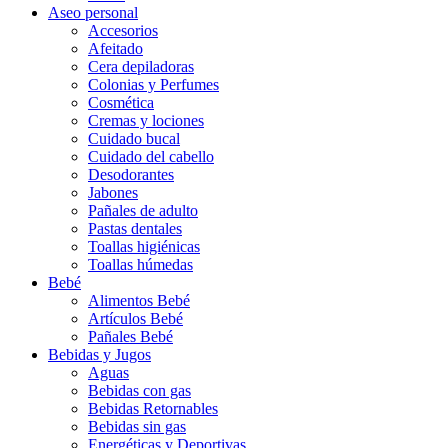
Aseo personal
Accesorios
Afeitado
Cera depiladoras
Colonias y Perfumes
Cosmética
Cremas y lociones
Cuidado bucal
Cuidado del cabello
Desodorantes
Jabones
Pañales de adulto
Pastas dentales
Toallas higiénicas
Toallas húmedas
Bebé
Alimentos Bebé
Artículos Bebé
Pañales Bebé
Bebidas y Jugos
Aguas
Bebidas con gas
Bebidas Retornables
Bebidas sin gas
Energéticas y Deportivas