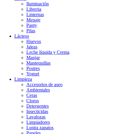
Iluminación
Libreria
Linternas
Menaje
Panty
Pilas
Lácteos
Huevos
Jaleas
Leche líquida y Crema
Manjar
Mantequillas
Postres
Yogurt
Limpieza
Accesorios de aseo
Ambientales
Ceras
Cloros
Detergentes
Insecticidas
Lavalozas
Limpiadores
Lustra zapatos
Papeles