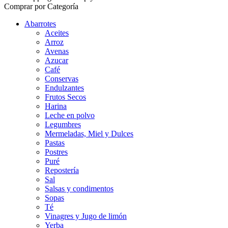
Comprar por Categoría
Abarrotes
Aceites
Arroz
Avenas
Azucar
Café
Conservas
Endulzantes
Frutos Secos
Harina
Leche en polvo
Legumbres
Mermeladas, Miel y Dulces
Pastas
Postres
Puré
Repostería
Sal
Salsas y condimentos
Sopas
Té
Vinagres y Jugo de limón
Yerba