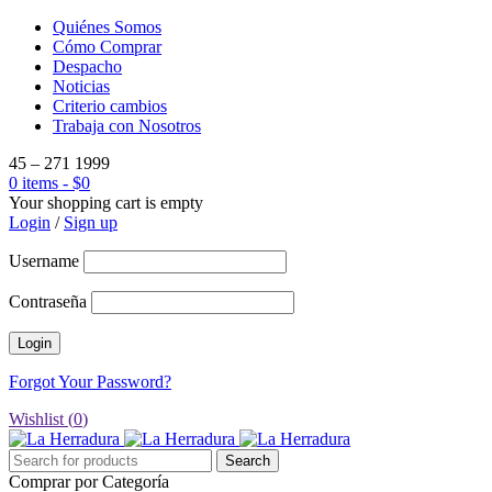
Quiénes Somos
Cómo Comprar
Despacho
Noticias
Criterio cambios
Trabaja con Nosotros
45 – 271 1999
0 items
-
$
0
Your shopping cart is empty
Login
/
Sign up
Username
Contraseña
Forgot Your Password?
Wishlist (
0
)
Comprar por Categoría