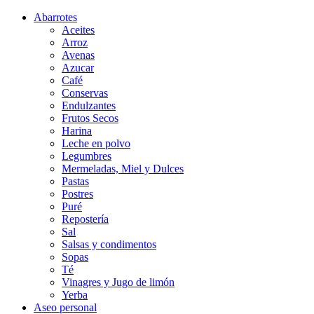
Abarrotes
Aceites
Arroz
Avenas
Azucar
Café
Conservas
Endulzantes
Frutos Secos
Harina
Leche en polvo
Legumbres
Mermeladas, Miel y Dulces
Pastas
Postres
Puré
Repostería
Sal
Salsas y condimentos
Sopas
Té
Vinagres y Jugo de limón
Yerba
Aseo personal