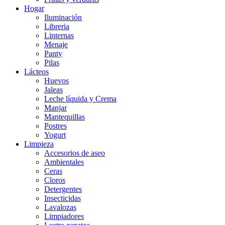
Hogar
Iluminación
Libreria
Linternas
Menaje
Panty
Pilas
Lácteos
Huevos
Jaleas
Leche líquida y Crema
Manjar
Mantequillas
Postres
Yogurt
Limpieza
Accesorios de aseo
Ambientales
Ceras
Cloros
Detergentes
Insecticidas
Lavalozas
Limpiadores