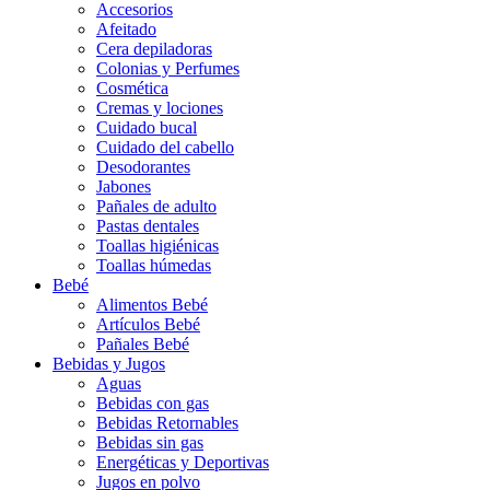
Accesorios
Afeitado
Cera depiladoras
Colonias y Perfumes
Cosmética
Cremas y lociones
Cuidado bucal
Cuidado del cabello
Desodorantes
Jabones
Pañales de adulto
Pastas dentales
Toallas higiénicas
Toallas húmedas
Bebé
Alimentos Bebé
Artículos Bebé
Pañales Bebé
Bebidas y Jugos
Aguas
Bebidas con gas
Bebidas Retornables
Bebidas sin gas
Energéticas y Deportivas
Jugos en polvo