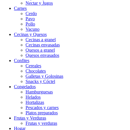
Nectar y Jugos
Carnes
Cerdo
Pavo
Pollo
Vacuno
Cecinas y Quesos
Cecinas a granel
Cecinas envasadas
Quesos a granel
Quesos envasados
Confites
Cereales
Chocolates
Galletas y Golosinas
Snacks y Cóctel
Congelados
Hamburguesas
Helados
Hortalizas
Pescados y carnes
Platos preparados
Frutas y Verduras
Frutas y verduras
Hogar