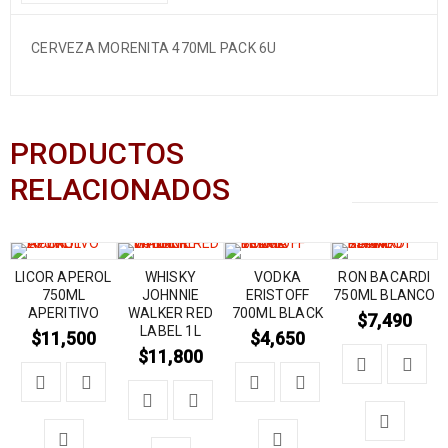
CERVEZA MORENITA 470ML PACK 6U
PRODUCTOS
RELACIONADOS
LICOR APEROL
WHISKY
VODKA
RON BACARDI
750ML
JOHNNIE
ERISTOFF
750ML BLANCO
APERITIVO
WALKER RED
700ML BLACK
$
7,490
LABEL 1L
$
11,500
$
4,650
$
11,800