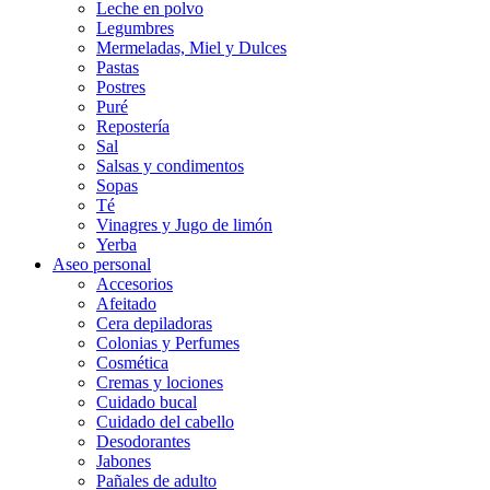
Leche en polvo
Legumbres
Mermeladas, Miel y Dulces
Pastas
Postres
Puré
Repostería
Sal
Salsas y condimentos
Sopas
Té
Vinagres y Jugo de limón
Yerba
Aseo personal
Accesorios
Afeitado
Cera depiladoras
Colonias y Perfumes
Cosmética
Cremas y lociones
Cuidado bucal
Cuidado del cabello
Desodorantes
Jabones
Pañales de adulto