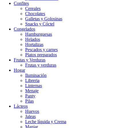
Confites
Cereales
Chocolates
Galletas y Golosinas
Snacks y Cóctel
Congelados
Hamburguesas
Helados
Hortalizas
Pescados y carnes
Platos preparados
Frutas y Verduras
Frutas y verduras
Hogar
Iluminación
Libreria
Linternas
Menaje
Panty
Pilas
Lácteos
Huevos
Jaleas
Leche líquida y Crema
Manjar