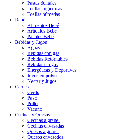
Pastas dentales
Toallas higiénicas
Toallas húmedas
Bebé
Alimentos Bebé
Artículos Bebé
Pañales Bebé
Bebidas y Jugos
Aguas
Bebidas con gas
Bebidas Retornables
Bebidas sin gas
Energéticas y Deportivas
Jugos en polvo
Nectar y Jugos
Carnes
Cerdo
Pavo
Pollo
Vacuno
Cecinas y Quesos
Cecinas a granel
Cecinas envasadas
Quesos a granel
Quesos envasados