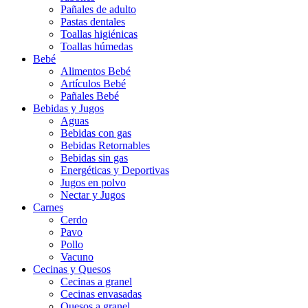
Pañales de adulto
Pastas dentales
Toallas higiénicas
Toallas húmedas
Bebé
Alimentos Bebé
Artículos Bebé
Pañales Bebé
Bebidas y Jugos
Aguas
Bebidas con gas
Bebidas Retornables
Bebidas sin gas
Energéticas y Deportivas
Jugos en polvo
Nectar y Jugos
Carnes
Cerdo
Pavo
Pollo
Vacuno
Cecinas y Quesos
Cecinas a granel
Cecinas envasadas
Quesos a granel