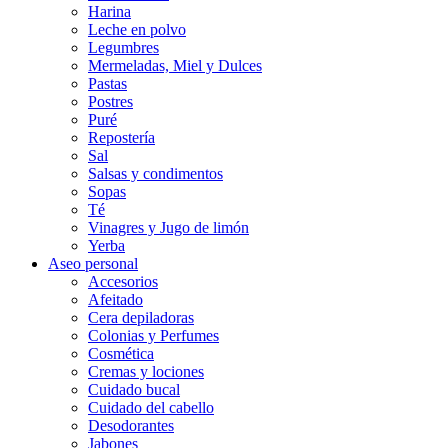
Harina
Leche en polvo
Legumbres
Mermeladas, Miel y Dulces
Pastas
Postres
Puré
Repostería
Sal
Salsas y condimentos
Sopas
Té
Vinagres y Jugo de limón
Yerba
Aseo personal
Accesorios
Afeitado
Cera depiladoras
Colonias y Perfumes
Cosmética
Cremas y lociones
Cuidado bucal
Cuidado del cabello
Desodorantes
Jabones