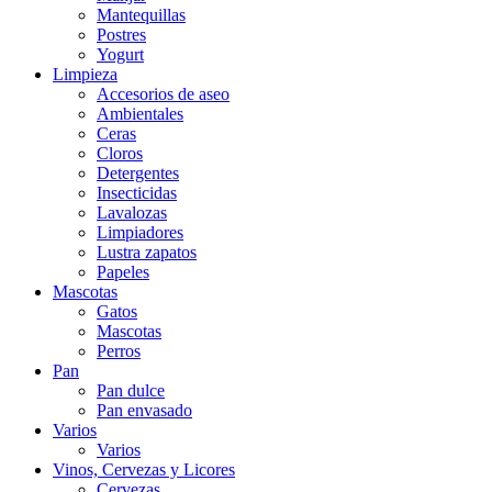
Mantequillas
Postres
Yogurt
Limpieza
Accesorios de aseo
Ambientales
Ceras
Cloros
Detergentes
Insecticidas
Lavalozas
Limpiadores
Lustra zapatos
Papeles
Mascotas
Gatos
Mascotas
Perros
Pan
Pan dulce
Pan envasado
Varios
Varios
Vinos, Cervezas y Licores
Cervezas