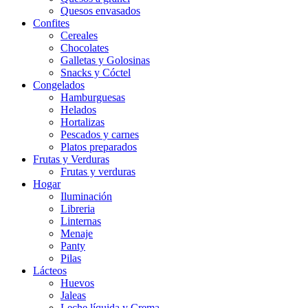
Quesos envasados
Confites
Cereales
Chocolates
Galletas y Golosinas
Snacks y Cóctel
Congelados
Hamburguesas
Helados
Hortalizas
Pescados y carnes
Platos preparados
Frutas y Verduras
Frutas y verduras
Hogar
Iluminación
Libreria
Linternas
Menaje
Panty
Pilas
Lácteos
Huevos
Jaleas
Leche líquida y Crema