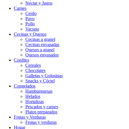
Nectar y Jugos
Carnes
Cerdo
Pavo
Pollo
Vacuno
Cecinas y Quesos
Cecinas a granel
Cecinas envasadas
Quesos a granel
Quesos envasados
Confites
Cereales
Chocolates
Galletas y Golosinas
Snacks y Cóctel
Congelados
Hamburguesas
Helados
Hortalizas
Pescados y carnes
Platos preparados
Frutas y Verduras
Frutas y verduras
Hogar