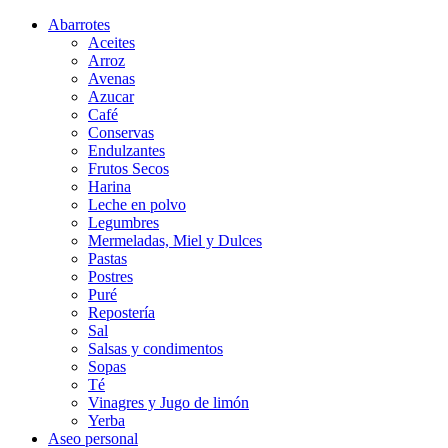
Abarrotes
Aceites
Arroz
Avenas
Azucar
Café
Conservas
Endulzantes
Frutos Secos
Harina
Leche en polvo
Legumbres
Mermeladas, Miel y Dulces
Pastas
Postres
Puré
Repostería
Sal
Salsas y condimentos
Sopas
Té
Vinagres y Jugo de limón
Yerba
Aseo personal