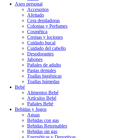
Aseo personal
Accesorios
Afeitado
Cera depiladoras
Colonias y Perfumes
Cosmética
Cremas y lociones
Cuidado bucal
Cuidado del cabello
Desodorantes
Jabones
Pañales de adulto
Pastas dentales
Toallas higiénicas
Toallas húmedas
Bebé
Alimentos Bebé
Artículos Bebé
Pañales Bebé
Bebidas y Jugos
Aguas
Bebidas con gas
Bebidas Retornables
Bebidas sin gas
Energéticas y Deportivas