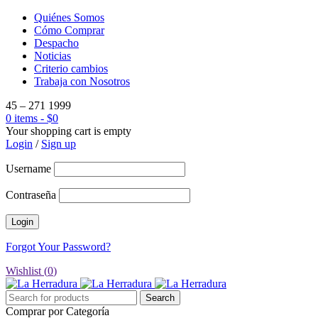
Quiénes Somos
Cómo Comprar
Despacho
Noticias
Criterio cambios
Trabaja con Nosotros
45 – 271 1999
0 items
-
$
0
Your shopping cart is empty
Login
/
Sign up
Username
Contraseña
Forgot Your Password?
Wishlist (
0
)
Comprar por Categoría