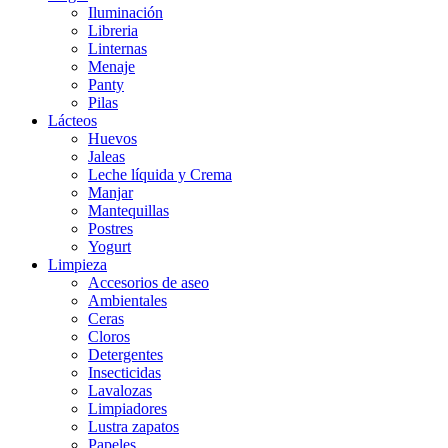
Iluminación
Libreria
Linternas
Menaje
Panty
Pilas
Lácteos
Huevos
Jaleas
Leche líquida y Crema
Manjar
Mantequillas
Postres
Yogurt
Limpieza
Accesorios de aseo
Ambientales
Ceras
Cloros
Detergentes
Insecticidas
Lavalozas
Limpiadores
Lustra zapatos
Papeles