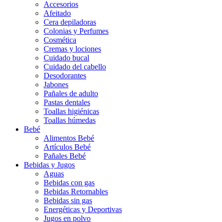
Accesorios
Afeitado
Cera depiladoras
Colonias y Perfumes
Cosmética
Cremas y lociones
Cuidado bucal
Cuidado del cabello
Desodorantes
Jabones
Pañales de adulto
Pastas dentales
Toallas higiénicas
Toallas húmedas
Bebé
Alimentos Bebé
Artículos Bebé
Pañales Bebé
Bebidas y Jugos
Aguas
Bebidas con gas
Bebidas Retornables
Bebidas sin gas
Energéticas y Deportivas
Jugos en polvo