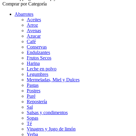
Comprar por Categoría
Abarrotes
Aceites
Arroz
Avenas
Azucar
Café
Conservas
Endulzantes
Frutos Secos
Harina
Leche en polvo
Legumbres
Mermeladas, Miel y Dulces
Pastas
Postres
Puré
Repostería
Sal
Salsas y condimentos
Sopas
Té
Vinagres y Jugo de limón
Yerba