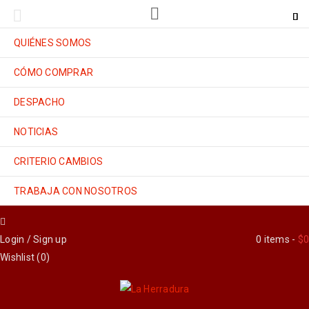
QUIÉNES SOMOS
CÓMO COMPRAR
DESPACHO
NOTICIAS
CRITERIO CAMBIOS
TRABAJA CON NOSOTROS
Login
/
Sign up
0 items
-
$
0
Wishlist (
0
)