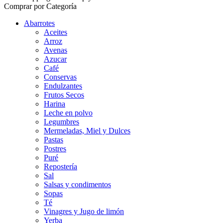
Comprar por Categoría
Abarrotes
Aceites
Arroz
Avenas
Azucar
Café
Conservas
Endulzantes
Frutos Secos
Harina
Leche en polvo
Legumbres
Mermeladas, Miel y Dulces
Pastas
Postres
Puré
Repostería
Sal
Salsas y condimentos
Sopas
Té
Vinagres y Jugo de limón
Yerba