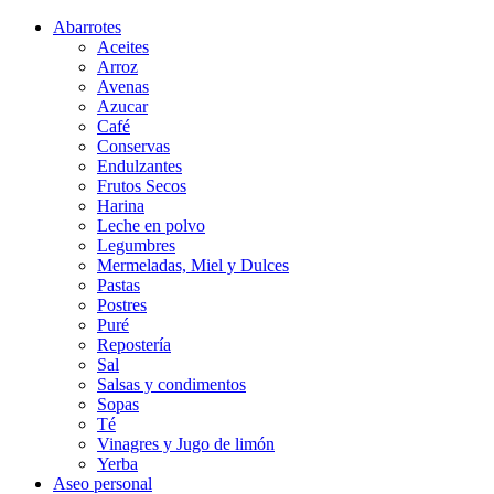
Abarrotes
Aceites
Arroz
Avenas
Azucar
Café
Conservas
Endulzantes
Frutos Secos
Harina
Leche en polvo
Legumbres
Mermeladas, Miel y Dulces
Pastas
Postres
Puré
Repostería
Sal
Salsas y condimentos
Sopas
Té
Vinagres y Jugo de limón
Yerba
Aseo personal