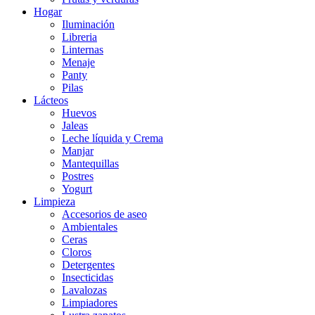
Hogar
Iluminación
Libreria
Linternas
Menaje
Panty
Pilas
Lácteos
Huevos
Jaleas
Leche líquida y Crema
Manjar
Mantequillas
Postres
Yogurt
Limpieza
Accesorios de aseo
Ambientales
Ceras
Cloros
Detergentes
Insecticidas
Lavalozas
Limpiadores