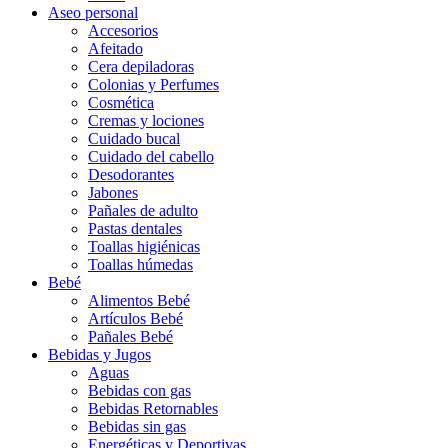
Aseo personal
Accesorios
Afeitado
Cera depiladoras
Colonias y Perfumes
Cosmética
Cremas y lociones
Cuidado bucal
Cuidado del cabello
Desodorantes
Jabones
Pañales de adulto
Pastas dentales
Toallas higiénicas
Toallas húmedas
Bebé
Alimentos Bebé
Artículos Bebé
Pañales Bebé
Bebidas y Jugos
Aguas
Bebidas con gas
Bebidas Retornables
Bebidas sin gas
Energéticas y Deportivas