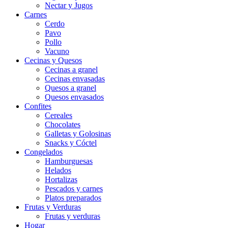
Nectar y Jugos
Carnes
Cerdo
Pavo
Pollo
Vacuno
Cecinas y Quesos
Cecinas a granel
Cecinas envasadas
Quesos a granel
Quesos envasados
Confites
Cereales
Chocolates
Galletas y Golosinas
Snacks y Cóctel
Congelados
Hamburguesas
Helados
Hortalizas
Pescados y carnes
Platos preparados
Frutas y Verduras
Frutas y verduras
Hogar