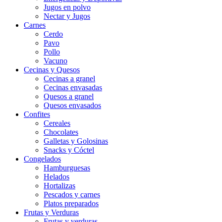
Jugos en polvo
Nectar y Jugos
Carnes
Cerdo
Pavo
Pollo
Vacuno
Cecinas y Quesos
Cecinas a granel
Cecinas envasadas
Quesos a granel
Quesos envasados
Confites
Cereales
Chocolates
Galletas y Golosinas
Snacks y Cóctel
Congelados
Hamburguesas
Helados
Hortalizas
Pescados y carnes
Platos preparados
Frutas y Verduras
Frutas y verduras