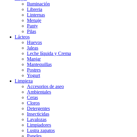
Iluminación
Libreria
Linternas
Menaje
Panty
Pilas
Lácteos
Huevos
Jaleas
Leche líquida y Crema
Manjar
Mantequillas
Postres
Yogurt
Limpieza
Accesorios de aseo
Ambientales
Ceras
Cloros
Detergentes
Insecticidas
Lavalozas
Limpiadores
Lustra zapatos
Papeles