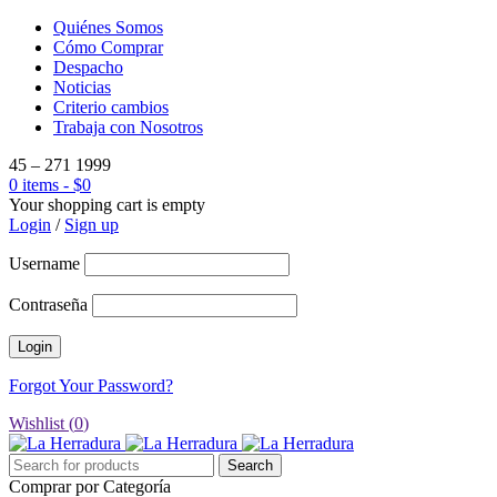
Quiénes Somos
Cómo Comprar
Despacho
Noticias
Criterio cambios
Trabaja con Nosotros
45 – 271 1999
0 items
-
$
0
Your shopping cart is empty
Login
/
Sign up
Username
Contraseña
Forgot Your Password?
Wishlist (
0
)
Comprar por Categoría