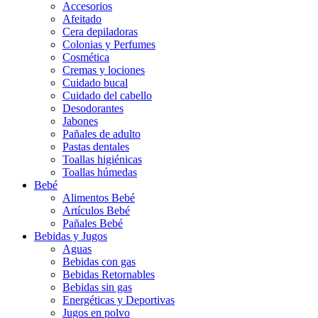
Accesorios
Afeitado
Cera depiladoras
Colonias y Perfumes
Cosmética
Cremas y lociones
Cuidado bucal
Cuidado del cabello
Desodorantes
Jabones
Pañales de adulto
Pastas dentales
Toallas higiénicas
Toallas húmedas
Bebé
Alimentos Bebé
Artículos Bebé
Pañales Bebé
Bebidas y Jugos
Aguas
Bebidas con gas
Bebidas Retornables
Bebidas sin gas
Energéticas y Deportivas
Jugos en polvo