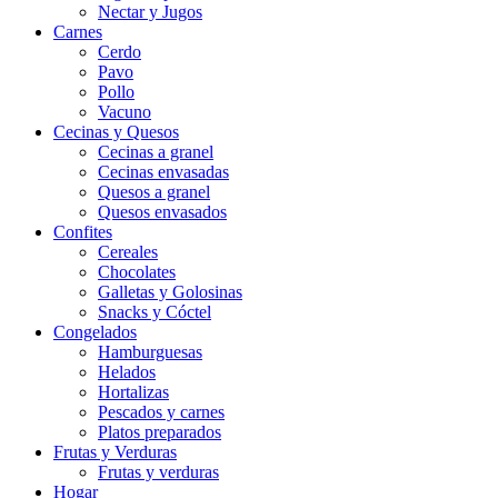
Nectar y Jugos
Carnes
Cerdo
Pavo
Pollo
Vacuno
Cecinas y Quesos
Cecinas a granel
Cecinas envasadas
Quesos a granel
Quesos envasados
Confites
Cereales
Chocolates
Galletas y Golosinas
Snacks y Cóctel
Congelados
Hamburguesas
Helados
Hortalizas
Pescados y carnes
Platos preparados
Frutas y Verduras
Frutas y verduras
Hogar