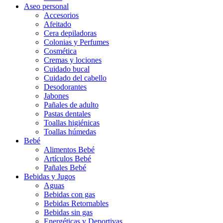
Aseo personal
Accesorios
Afeitado
Cera depiladoras
Colonias y Perfumes
Cosmética
Cremas y lociones
Cuidado bucal
Cuidado del cabello
Desodorantes
Jabones
Pañales de adulto
Pastas dentales
Toallas higiénicas
Toallas húmedas
Bebé
Alimentos Bebé
Artículos Bebé
Pañales Bebé
Bebidas y Jugos
Aguas
Bebidas con gas
Bebidas Retornables
Bebidas sin gas
Energéticas y Deportivas