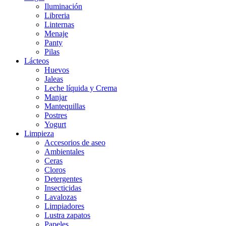
Iluminación
Libreria
Linternas
Menaje
Panty
Pilas
Lácteos
Huevos
Jaleas
Leche líquida y Crema
Manjar
Mantequillas
Postres
Yogurt
Limpieza
Accesorios de aseo
Ambientales
Ceras
Cloros
Detergentes
Insecticidas
Lavalozas
Limpiadores
Lustra zapatos
Papeles