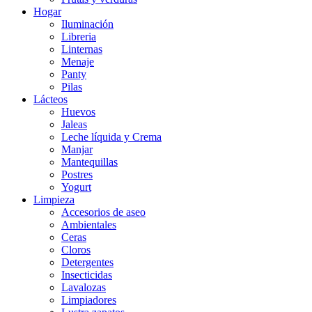
Hogar
Iluminación
Libreria
Linternas
Menaje
Panty
Pilas
Lácteos
Huevos
Jaleas
Leche líquida y Crema
Manjar
Mantequillas
Postres
Yogurt
Limpieza
Accesorios de aseo
Ambientales
Ceras
Cloros
Detergentes
Insecticidas
Lavalozas
Limpiadores