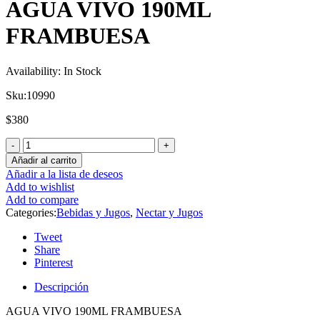
AGUA VIVO 190ML
FRAMBUESA
Availability:
In Stock
Sku:
10990
$
380
Añadir al carrito
Añadir a la lista de deseos
Add to wishlist
Add to compare
Categories:
Bebidas y Jugos
,
Nectar y Jugos
Tweet
Share
Pinterest
Descripción
AGUA VIVO 190ML FRAMBUESA