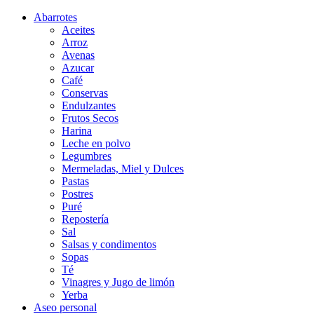
Abarrotes
Aceites
Arroz
Avenas
Azucar
Café
Conservas
Endulzantes
Frutos Secos
Harina
Leche en polvo
Legumbres
Mermeladas, Miel y Dulces
Pastas
Postres
Puré
Repostería
Sal
Salsas y condimentos
Sopas
Té
Vinagres y Jugo de limón
Yerba
Aseo personal