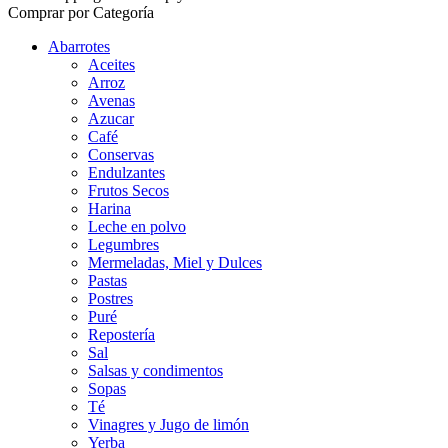
Comprar por Categoría
Abarrotes
Aceites
Arroz
Avenas
Azucar
Café
Conservas
Endulzantes
Frutos Secos
Harina
Leche en polvo
Legumbres
Mermeladas, Miel y Dulces
Pastas
Postres
Puré
Repostería
Sal
Salsas y condimentos
Sopas
Té
Vinagres y Jugo de limón
Yerba