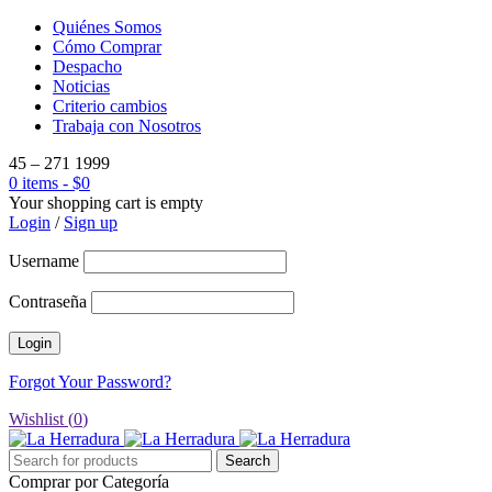
Quiénes Somos
Cómo Comprar
Despacho
Noticias
Criterio cambios
Trabaja con Nosotros
45 – 271 1999
0 items
-
$
0
Your shopping cart is empty
Login
/
Sign up
Username
Contraseña
Forgot Your Password?
Wishlist (
0
)
Comprar por Categoría