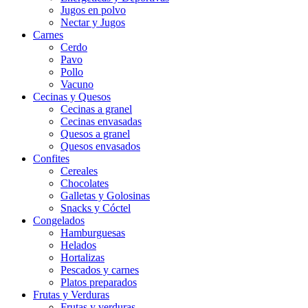
Jugos en polvo
Nectar y Jugos
Carnes
Cerdo
Pavo
Pollo
Vacuno
Cecinas y Quesos
Cecinas a granel
Cecinas envasadas
Quesos a granel
Quesos envasados
Confites
Cereales
Chocolates
Galletas y Golosinas
Snacks y Cóctel
Congelados
Hamburguesas
Helados
Hortalizas
Pescados y carnes
Platos preparados
Frutas y Verduras
Frutas y verduras