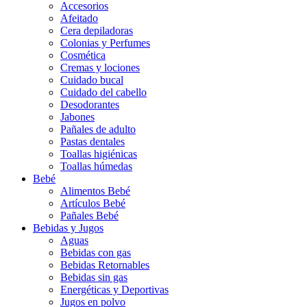
Accesorios
Afeitado
Cera depiladoras
Colonias y Perfumes
Cosmética
Cremas y lociones
Cuidado bucal
Cuidado del cabello
Desodorantes
Jabones
Pañales de adulto
Pastas dentales
Toallas higiénicas
Toallas húmedas
Bebé
Alimentos Bebé
Artículos Bebé
Pañales Bebé
Bebidas y Jugos
Aguas
Bebidas con gas
Bebidas Retornables
Bebidas sin gas
Energéticas y Deportivas
Jugos en polvo