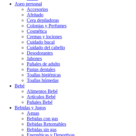
Aseo personal
Accesorios
Afeitado
Cera depiladoras
Colonias y Perfumes
Cosmética
Cremas y lociones
Cuidado bucal
Cuidado del cabello
Desodorantes
Jabones
Pañales de adulto
Pastas dentales
Toallas higiénicas
Toallas húmedas
Bebé
Alimentos Bebé
Artículos Bebé
Pañales Bebé
Bebidas y Jugos
Aguas
Bebidas con gas
Bebidas Retornables
Bebidas sin gas
Energéticas y Deportivas