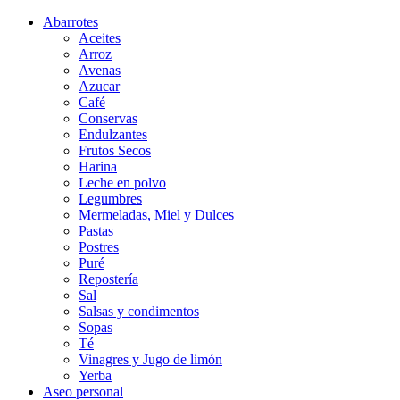
Abarrotes
Aceites
Arroz
Avenas
Azucar
Café
Conservas
Endulzantes
Frutos Secos
Harina
Leche en polvo
Legumbres
Mermeladas, Miel y Dulces
Pastas
Postres
Puré
Repostería
Sal
Salsas y condimentos
Sopas
Té
Vinagres y Jugo de limón
Yerba
Aseo personal