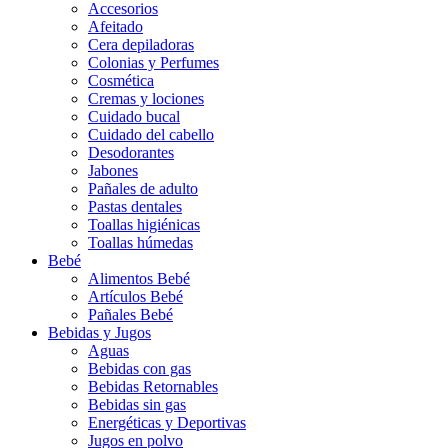
Accesorios
Afeitado
Cera depiladoras
Colonias y Perfumes
Cosmética
Cremas y lociones
Cuidado bucal
Cuidado del cabello
Desodorantes
Jabones
Pañales de adulto
Pastas dentales
Toallas higiénicas
Toallas húmedas
Bebé
Alimentos Bebé
Artículos Bebé
Pañales Bebé
Bebidas y Jugos
Aguas
Bebidas con gas
Bebidas Retornables
Bebidas sin gas
Energéticas y Deportivas
Jugos en polvo