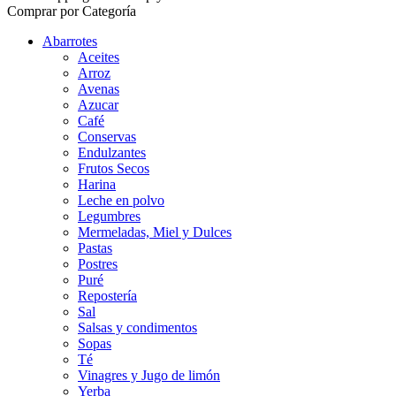
Comprar por Categoría
Abarrotes
Aceites
Arroz
Avenas
Azucar
Café
Conservas
Endulzantes
Frutos Secos
Harina
Leche en polvo
Legumbres
Mermeladas, Miel y Dulces
Pastas
Postres
Puré
Repostería
Sal
Salsas y condimentos
Sopas
Té
Vinagres y Jugo de limón
Yerba