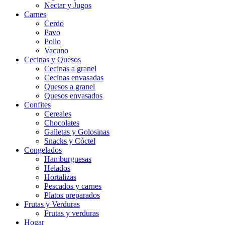
Nectar y Jugos
Carnes
Cerdo
Pavo
Pollo
Vacuno
Cecinas y Quesos
Cecinas a granel
Cecinas envasadas
Quesos a granel
Quesos envasados
Confites
Cereales
Chocolates
Galletas y Golosinas
Snacks y Cóctel
Congelados
Hamburguesas
Helados
Hortalizas
Pescados y carnes
Platos preparados
Frutas y Verduras
Frutas y verduras
Hogar