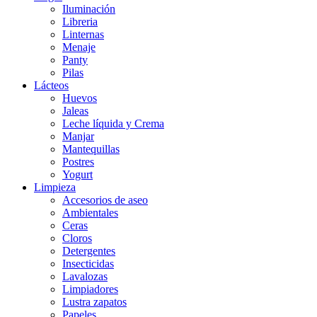
Iluminación
Libreria
Linternas
Menaje
Panty
Pilas
Lácteos
Huevos
Jaleas
Leche líquida y Crema
Manjar
Mantequillas
Postres
Yogurt
Limpieza
Accesorios de aseo
Ambientales
Ceras
Cloros
Detergentes
Insecticidas
Lavalozas
Limpiadores
Lustra zapatos
Papeles