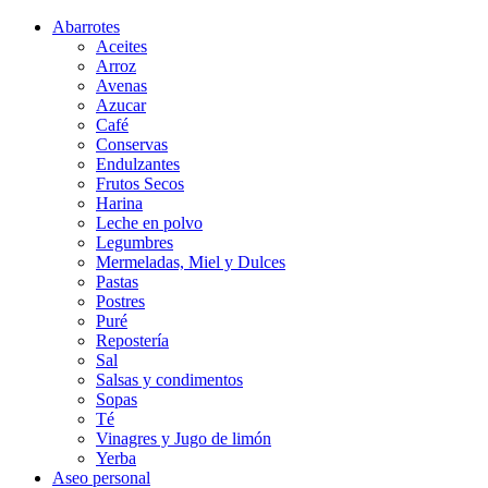
Abarrotes
Aceites
Arroz
Avenas
Azucar
Café
Conservas
Endulzantes
Frutos Secos
Harina
Leche en polvo
Legumbres
Mermeladas, Miel y Dulces
Pastas
Postres
Puré
Repostería
Sal
Salsas y condimentos
Sopas
Té
Vinagres y Jugo de limón
Yerba
Aseo personal