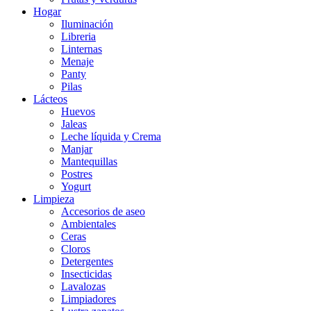
Hogar
Iluminación
Libreria
Linternas
Menaje
Panty
Pilas
Lácteos
Huevos
Jaleas
Leche líquida y Crema
Manjar
Mantequillas
Postres
Yogurt
Limpieza
Accesorios de aseo
Ambientales
Ceras
Cloros
Detergentes
Insecticidas
Lavalozas
Limpiadores