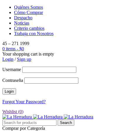
Quiénes Somos
Cómo Comprar
Despacho
Noticias
Criterio cambios
Trabaja con Nosotros
45 – 271 1999
0 items
-
$
0
Your shopping cart is empty
Login
/
Sign up
Username
Contraseña
Forgot Your Password?
Wishlist (
0
)
Comprar por Categoría