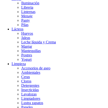
Iluminación
Libreria
Linternas
Menaje
Panty
Pilas
Lácteos
Huevos
Jaleas
Leche líquida y Crema
Manjar
Mantequillas
Postres
Yogurt
Limpieza
Accesorios de aseo
Ambientales
Ceras
Cloros
Detergentes
Insecticidas
Lavalozas
Limpiadores
Lustra zapatos
Papeles