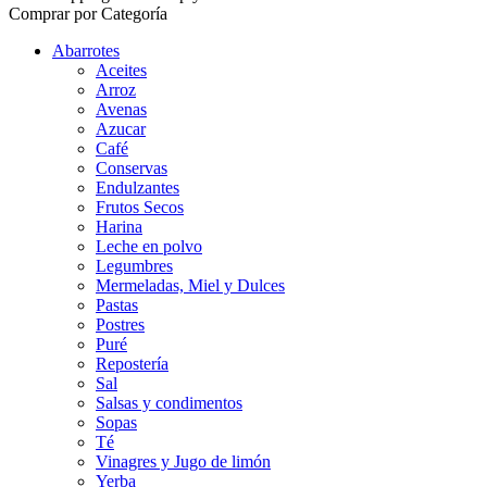
Comprar por Categoría
Abarrotes
Aceites
Arroz
Avenas
Azucar
Café
Conservas
Endulzantes
Frutos Secos
Harina
Leche en polvo
Legumbres
Mermeladas, Miel y Dulces
Pastas
Postres
Puré
Repostería
Sal
Salsas y condimentos
Sopas
Té
Vinagres y Jugo de limón
Yerba