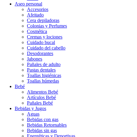
Aseo personal
Accesorios
Afeitado
Cera depiladoras
Colonias y Perfumes
Cosmética
Cremas y lociones
Cuidado bucal
Cuidado del cabello
Desodorantes
Jabones
Pañales de adulto
Pastas dentales
Toallas higiénicas
Toallas húmedas
Bebé
Alimentos Bebé
Artículos Bebé
Pañales Bebé
Bebidas y Jugos
Aguas
Bebidas con gas
Bebidas Retornables
Bebidas sin gas
Energéticas y Deportivas