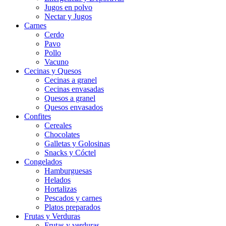
Jugos en polvo
Nectar y Jugos
Carnes
Cerdo
Pavo
Pollo
Vacuno
Cecinas y Quesos
Cecinas a granel
Cecinas envasadas
Quesos a granel
Quesos envasados
Confites
Cereales
Chocolates
Galletas y Golosinas
Snacks y Cóctel
Congelados
Hamburguesas
Helados
Hortalizas
Pescados y carnes
Platos preparados
Frutas y Verduras
Frutas y verduras