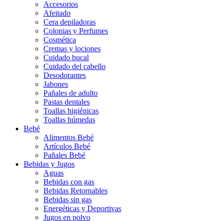
Accesorios
Afeitado
Cera depiladoras
Colonias y Perfumes
Cosmética
Cremas y lociones
Cuidado bucal
Cuidado del cabello
Desodorantes
Jabones
Pañales de adulto
Pastas dentales
Toallas higiénicas
Toallas húmedas
Bebé
Alimentos Bebé
Artículos Bebé
Pañales Bebé
Bebidas y Jugos
Aguas
Bebidas con gas
Bebidas Retornables
Bebidas sin gas
Energéticas y Deportivas
Jugos en polvo