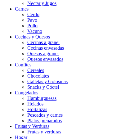
Nectar y Jugos
Carnes
Cerdo
Pavo
Pollo
Vacuno
Cecinas y Quesos
Cecinas a granel
Cecinas envasadas
Quesos a granel
Quesos envasados
Confites
Cereales
Chocolates
Galletas y Golosinas
Snacks y Cóctel
Congelados
Hamburguesas
Helados
Hortalizas
Pescados y carnes
Platos preparados
Frutas y Verduras
Frutas y verduras
Hogar