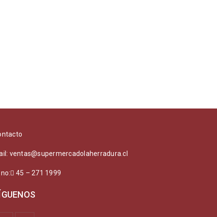
ontacto
ail: ventas@supermercadolaherradura.cl
ono:
45 – 271 1999
ÍGUENOS