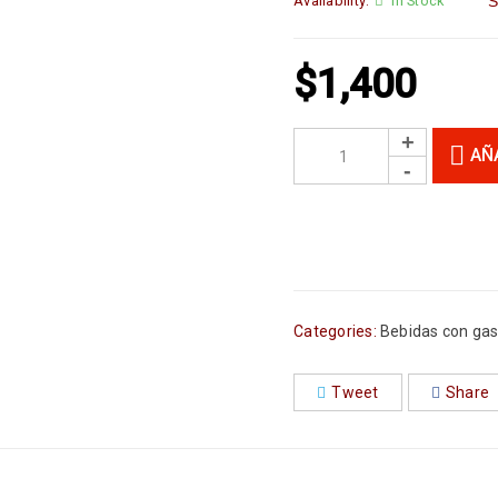
Availability:
In Stock
S
$
1,400
AÑ
Categories:
Bebidas con ga
Tweet
Share