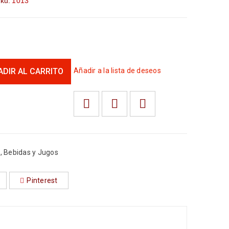
ku:
1013
ADIR AL CARRITO
Añadir a la lista de deseos
s
,
Bebidas y Jugos
Pinterest