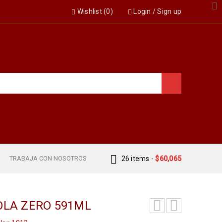
Wishlist (
0
)
Login
/
Sign up
S
TRABAJA CON NOSOTROS
26 items
-
$
60,065
OLA ZERO 591ML