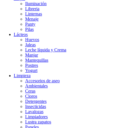
Iluminación
Libreria
Linternas
Menaje
Panty
Pilas
Lácteos
Huevos
Jaleas
Leche líquida y Crema
Manjar
Mantequillas
Postres
Yogurt
Limpieza
Accesorios de aseo
Ambientales
Ceras
Cloros
Detergentes
Insecticidas
Lavalozas
Limpiadores
Lustra zapatos
Papeles