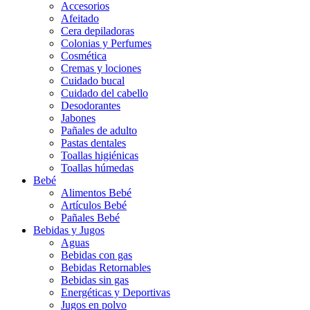
Accesorios
Afeitado
Cera depiladoras
Colonias y Perfumes
Cosmética
Cremas y lociones
Cuidado bucal
Cuidado del cabello
Desodorantes
Jabones
Pañales de adulto
Pastas dentales
Toallas higiénicas
Toallas húmedas
Bebé
Alimentos Bebé
Artículos Bebé
Pañales Bebé
Bebidas y Jugos
Aguas
Bebidas con gas
Bebidas Retornables
Bebidas sin gas
Energéticas y Deportivas
Jugos en polvo