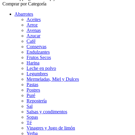
Comprar por Categoría
Abarrotes
Aceites
Arroz
Avenas
Azucar
Café
Conservas
Endulzantes
Frutos Secos
Harina
Leche en polvo
Legumbres
Mermeladas, Miel y Dulces
Pastas
Postres
Puré
Repostería
Sal
Salsas y condimentos
Sopas
Té
Vinagres y Jugo de limón
Yerba