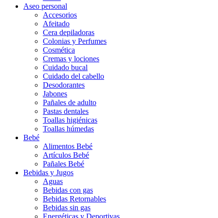
Aseo personal
Accesorios
Afeitado
Cera depiladoras
Colonias y Perfumes
Cosmética
Cremas y lociones
Cuidado bucal
Cuidado del cabello
Desodorantes
Jabones
Pañales de adulto
Pastas dentales
Toallas higiénicas
Toallas húmedas
Bebé
Alimentos Bebé
Artículos Bebé
Pañales Bebé
Bebidas y Jugos
Aguas
Bebidas con gas
Bebidas Retornables
Bebidas sin gas
Energéticas y Deportivas