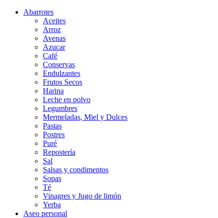
Abarrotes
Aceites
Arroz
Avenas
Azucar
Café
Conservas
Endulzantes
Frutos Secos
Harina
Leche en polvo
Legumbres
Mermeladas, Miel y Dulces
Pastas
Postres
Puré
Repostería
Sal
Salsas y condimentos
Sopas
Té
Vinagres y Jugo de limón
Yerba
Aseo personal