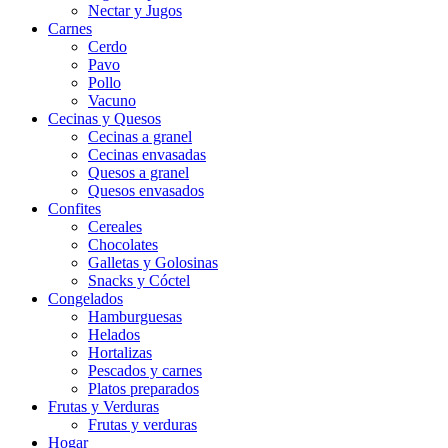
Nectar y Jugos
Carnes
Cerdo
Pavo
Pollo
Vacuno
Cecinas y Quesos
Cecinas a granel
Cecinas envasadas
Quesos a granel
Quesos envasados
Confites
Cereales
Chocolates
Galletas y Golosinas
Snacks y Cóctel
Congelados
Hamburguesas
Helados
Hortalizas
Pescados y carnes
Platos preparados
Frutas y Verduras
Frutas y verduras
Hogar