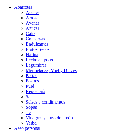
Abarrotes
Aceites
Arroz
Avenas
Azucar
Café
Conservas
Endulzantes
Frutos Secos
Harina
Leche en polvo
Legumbres
Mermeladas, Miel y Dulces
Pastas
Postres
Puré
Repostería
Sal
Salsas y condimentos
Sopas
Té
Vinagres y Jugo de limón
Yerba
Aseo personal