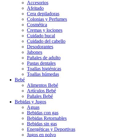
Accesorios
Afeitado
Cera depiladoras
Colonias y Perfumes
Cosmética
Cremas y lociones
Cuidado bucal
Cuidado del cabello
Desodorantes
Jabones
Pañales de adulto
Pastas dentales
Toallas higiénicas
Toallas húmedas
Bebé
Alimentos Bebé
Artículos Bebé
Pañales Bebé
Bebidas y Jugos
Aguas
Bebidas con gas
Bebidas Retornables
Bebidas sin gas
Energéticas y Deportivas
Jugos en polvo