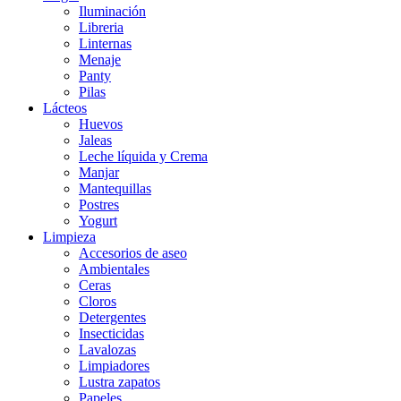
Iluminación
Libreria
Linternas
Menaje
Panty
Pilas
Lácteos
Huevos
Jaleas
Leche líquida y Crema
Manjar
Mantequillas
Postres
Yogurt
Limpieza
Accesorios de aseo
Ambientales
Ceras
Cloros
Detergentes
Insecticidas
Lavalozas
Limpiadores
Lustra zapatos
Papeles