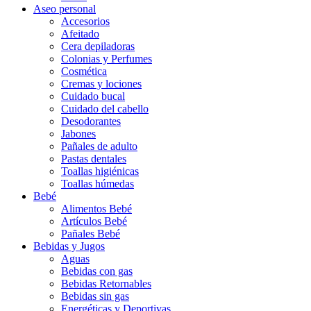
Aseo personal
Accesorios
Afeitado
Cera depiladoras
Colonias y Perfumes
Cosmética
Cremas y lociones
Cuidado bucal
Cuidado del cabello
Desodorantes
Jabones
Pañales de adulto
Pastas dentales
Toallas higiénicas
Toallas húmedas
Bebé
Alimentos Bebé
Artículos Bebé
Pañales Bebé
Bebidas y Jugos
Aguas
Bebidas con gas
Bebidas Retornables
Bebidas sin gas
Energéticas y Deportivas