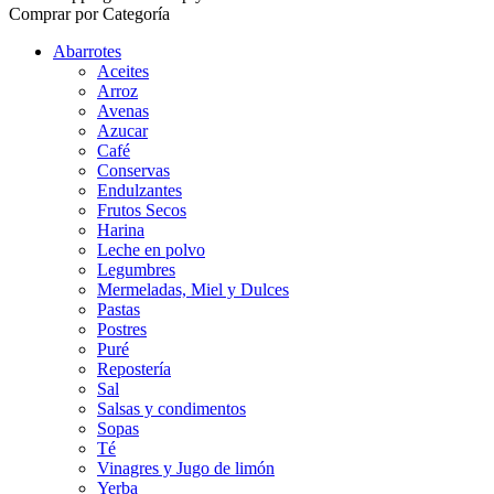
Comprar por Categoría
Abarrotes
Aceites
Arroz
Avenas
Azucar
Café
Conservas
Endulzantes
Frutos Secos
Harina
Leche en polvo
Legumbres
Mermeladas, Miel y Dulces
Pastas
Postres
Puré
Repostería
Sal
Salsas y condimentos
Sopas
Té
Vinagres y Jugo de limón
Yerba