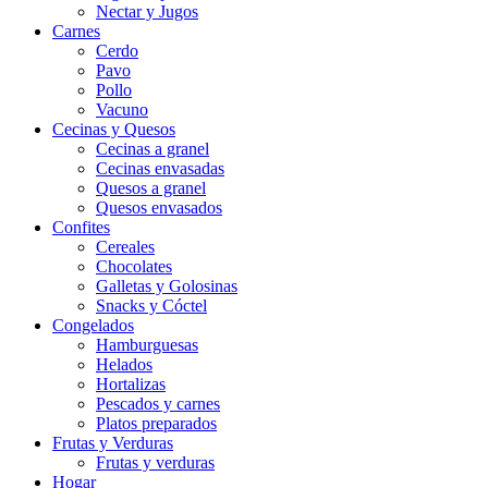
Nectar y Jugos
Carnes
Cerdo
Pavo
Pollo
Vacuno
Cecinas y Quesos
Cecinas a granel
Cecinas envasadas
Quesos a granel
Quesos envasados
Confites
Cereales
Chocolates
Galletas y Golosinas
Snacks y Cóctel
Congelados
Hamburguesas
Helados
Hortalizas
Pescados y carnes
Platos preparados
Frutas y Verduras
Frutas y verduras
Hogar