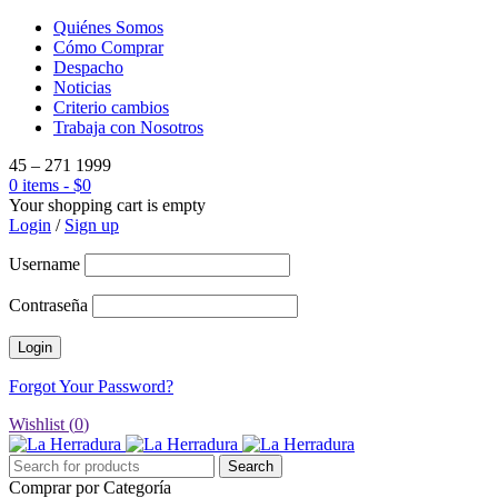
Quiénes Somos
Cómo Comprar
Despacho
Noticias
Criterio cambios
Trabaja con Nosotros
45 – 271 1999
0 items
-
$
0
Your shopping cart is empty
Login
/
Sign up
Username
Contraseña
Forgot Your Password?
Wishlist (
0
)
Comprar por Categoría