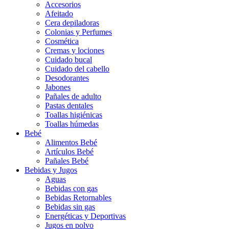
Accesorios
Afeitado
Cera depiladoras
Colonias y Perfumes
Cosmética
Cremas y lociones
Cuidado bucal
Cuidado del cabello
Desodorantes
Jabones
Pañales de adulto
Pastas dentales
Toallas higiénicas
Toallas húmedas
Bebé
Alimentos Bebé
Artículos Bebé
Pañales Bebé
Bebidas y Jugos
Aguas
Bebidas con gas
Bebidas Retornables
Bebidas sin gas
Energéticas y Deportivas
Jugos en polvo