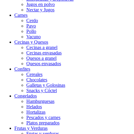
Jugos en polvo
Nectar y Jugos
Carnes
Cerdo
Pavo
Pollo
Vacuno
Cecinas y Quesos
Cecinas a granel
Cecinas envasadas
Quesos a granel
Quesos envasados
Confites
Cereales
Chocolates
Galletas y Golosinas
Snacks y Cóctel
Congelados
Hamburguesas
Helados
Hortalizas
Pescados y carnes
Platos preparados
Frutas y Verduras
Frutas y verduras