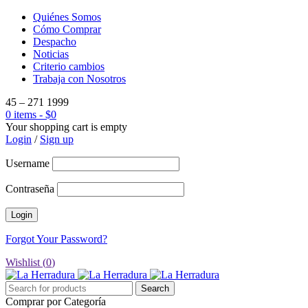
Quiénes Somos
Cómo Comprar
Despacho
Noticias
Criterio cambios
Trabaja con Nosotros
45 – 271 1999
0 items
-
$
0
Your shopping cart is empty
Login
/
Sign up
Username
Contraseña
Forgot Your Password?
Wishlist (
0
)
Comprar por Categoría