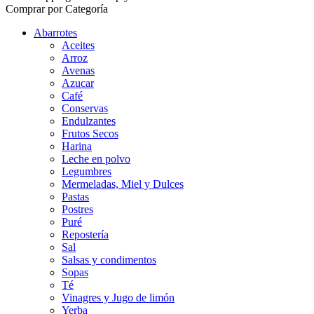
Comprar por Categoría
Abarrotes
Aceites
Arroz
Avenas
Azucar
Café
Conservas
Endulzantes
Frutos Secos
Harina
Leche en polvo
Legumbres
Mermeladas, Miel y Dulces
Pastas
Postres
Puré
Repostería
Sal
Salsas y condimentos
Sopas
Té
Vinagres y Jugo de limón
Yerba