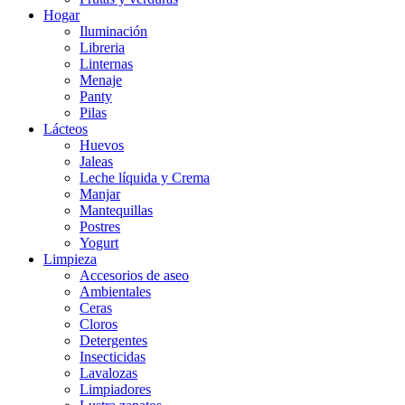
Hogar
Iluminación
Libreria
Linternas
Menaje
Panty
Pilas
Lácteos
Huevos
Jaleas
Leche líquida y Crema
Manjar
Mantequillas
Postres
Yogurt
Limpieza
Accesorios de aseo
Ambientales
Ceras
Cloros
Detergentes
Insecticidas
Lavalozas
Limpiadores