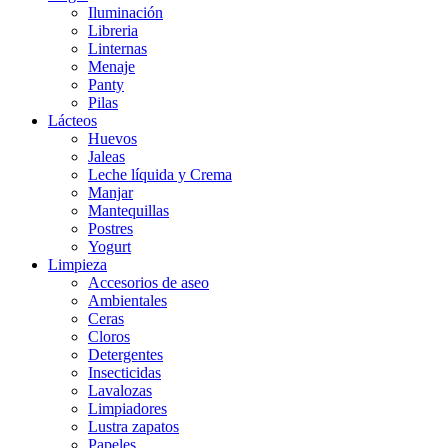
Iluminación
Libreria
Linternas
Menaje
Panty
Pilas
Lácteos
Huevos
Jaleas
Leche líquida y Crema
Manjar
Mantequillas
Postres
Yogurt
Limpieza
Accesorios de aseo
Ambientales
Ceras
Cloros
Detergentes
Insecticidas
Lavalozas
Limpiadores
Lustra zapatos
Papeles