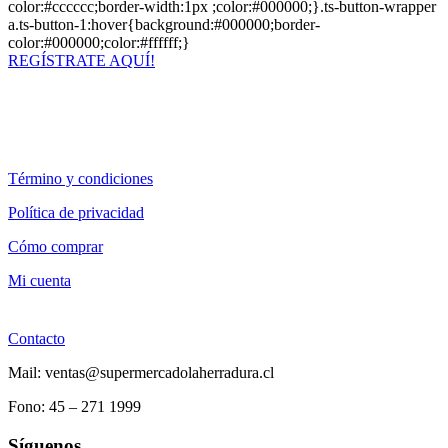
color:#cccccc;border-width:1px ;color:#000000;}.ts-button-wrapper
a.ts-button-1:hover{background:#000000;border-
color:#000000;color:#ffffff;}
REGÍSTRATE AQUÍ!
Término y condiciones
Política de privacidad
Cómo comprar
Mi cuenta
Contacto
Mail: ventas@supermercadolaherradura.cl
Fono:
45 – 271 1999
Síguenos