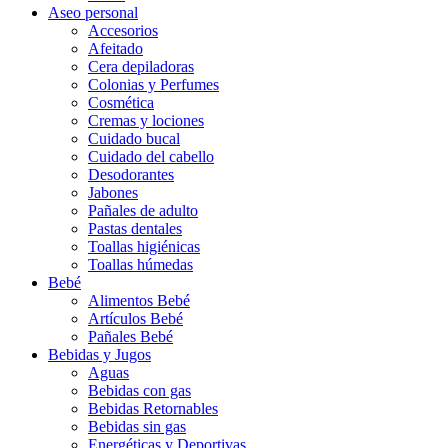
Aseo personal
Accesorios
Afeitado
Cera depiladoras
Colonias y Perfumes
Cosmética
Cremas y lociones
Cuidado bucal
Cuidado del cabello
Desodorantes
Jabones
Pañales de adulto
Pastas dentales
Toallas higiénicas
Toallas húmedas
Bebé
Alimentos Bebé
Artículos Bebé
Pañales Bebé
Bebidas y Jugos
Aguas
Bebidas con gas
Bebidas Retornables
Bebidas sin gas
Energéticas y Deportivas