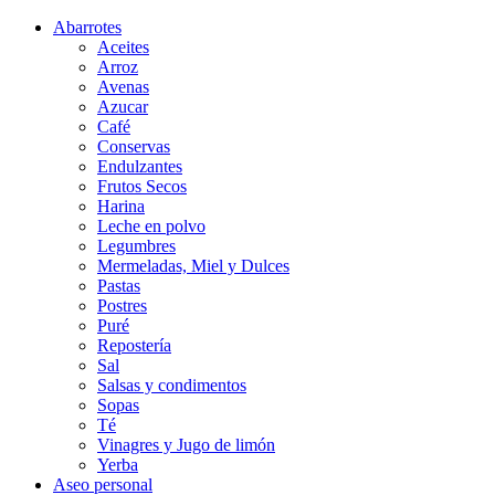
Abarrotes
Aceites
Arroz
Avenas
Azucar
Café
Conservas
Endulzantes
Frutos Secos
Harina
Leche en polvo
Legumbres
Mermeladas, Miel y Dulces
Pastas
Postres
Puré
Repostería
Sal
Salsas y condimentos
Sopas
Té
Vinagres y Jugo de limón
Yerba
Aseo personal