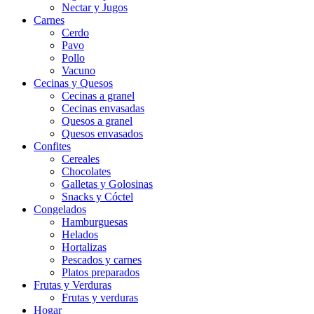
Nectar y Jugos
Carnes
Cerdo
Pavo
Pollo
Vacuno
Cecinas y Quesos
Cecinas a granel
Cecinas envasadas
Quesos a granel
Quesos envasados
Confites
Cereales
Chocolates
Galletas y Golosinas
Snacks y Cóctel
Congelados
Hamburguesas
Helados
Hortalizas
Pescados y carnes
Platos preparados
Frutas y Verduras
Frutas y verduras
Hogar