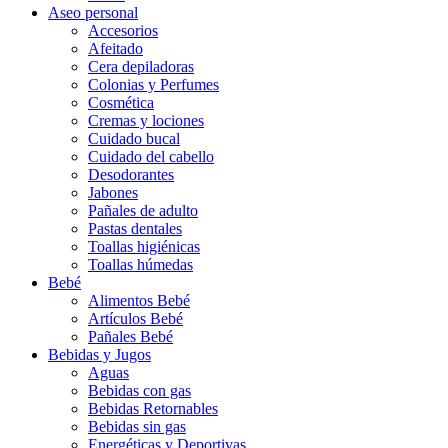
Aseo personal
Accesorios
Afeitado
Cera depiladoras
Colonias y Perfumes
Cosmética
Cremas y lociones
Cuidado bucal
Cuidado del cabello
Desodorantes
Jabones
Pañales de adulto
Pastas dentales
Toallas higiénicas
Toallas húmedas
Bebé
Alimentos Bebé
Artículos Bebé
Pañales Bebé
Bebidas y Jugos
Aguas
Bebidas con gas
Bebidas Retornables
Bebidas sin gas
Energéticas y Deportivas