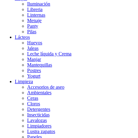
Iluminación
Libreria
Linternas
Menaje
Panty
Pilas
Lácteos
Huevos
Jaleas
Leche líquida y Crema
Manjar
Mantequillas
Postres
Yogurt
Limpieza
Accesorios de aseo
Ambientales
Ceras
Cloros
Detergentes
Insecticidas
Lavalozas
Limpiadores
Lustra zapatos
Papeles