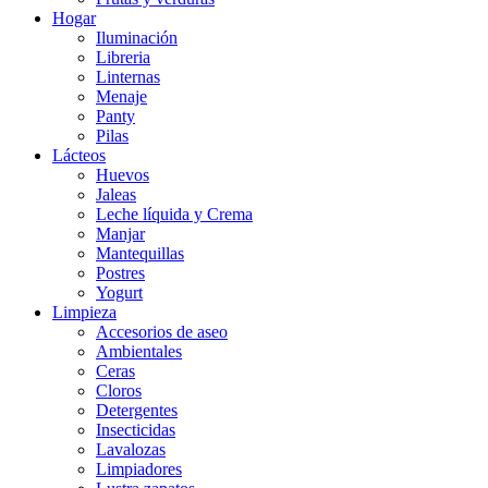
Hogar
Iluminación
Libreria
Linternas
Menaje
Panty
Pilas
Lácteos
Huevos
Jaleas
Leche líquida y Crema
Manjar
Mantequillas
Postres
Yogurt
Limpieza
Accesorios de aseo
Ambientales
Ceras
Cloros
Detergentes
Insecticidas
Lavalozas
Limpiadores