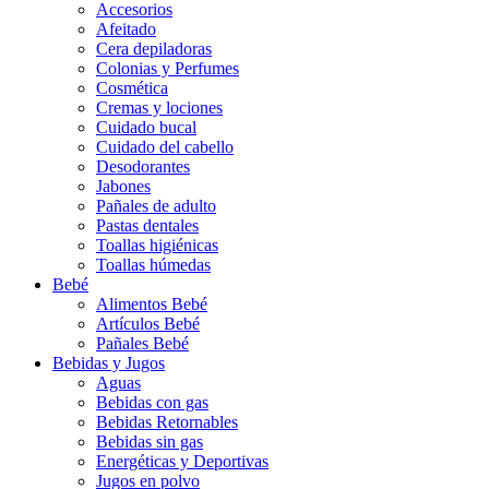
Accesorios
Afeitado
Cera depiladoras
Colonias y Perfumes
Cosmética
Cremas y lociones
Cuidado bucal
Cuidado del cabello
Desodorantes
Jabones
Pañales de adulto
Pastas dentales
Toallas higiénicas
Toallas húmedas
Bebé
Alimentos Bebé
Artículos Bebé
Pañales Bebé
Bebidas y Jugos
Aguas
Bebidas con gas
Bebidas Retornables
Bebidas sin gas
Energéticas y Deportivas
Jugos en polvo