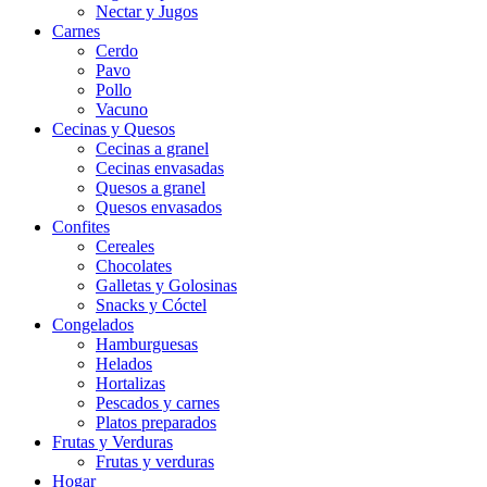
Nectar y Jugos
Carnes
Cerdo
Pavo
Pollo
Vacuno
Cecinas y Quesos
Cecinas a granel
Cecinas envasadas
Quesos a granel
Quesos envasados
Confites
Cereales
Chocolates
Galletas y Golosinas
Snacks y Cóctel
Congelados
Hamburguesas
Helados
Hortalizas
Pescados y carnes
Platos preparados
Frutas y Verduras
Frutas y verduras
Hogar