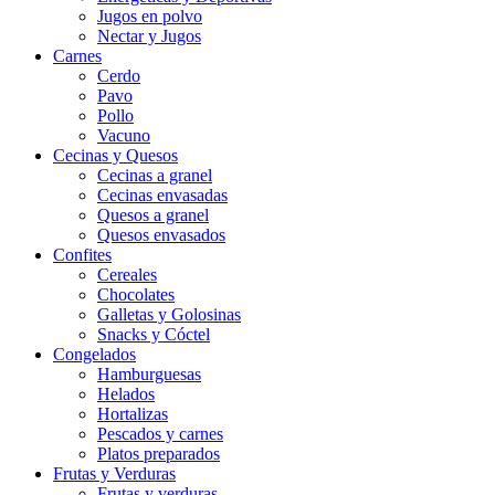
Jugos en polvo
Nectar y Jugos
Carnes
Cerdo
Pavo
Pollo
Vacuno
Cecinas y Quesos
Cecinas a granel
Cecinas envasadas
Quesos a granel
Quesos envasados
Confites
Cereales
Chocolates
Galletas y Golosinas
Snacks y Cóctel
Congelados
Hamburguesas
Helados
Hortalizas
Pescados y carnes
Platos preparados
Frutas y Verduras
Frutas y verduras