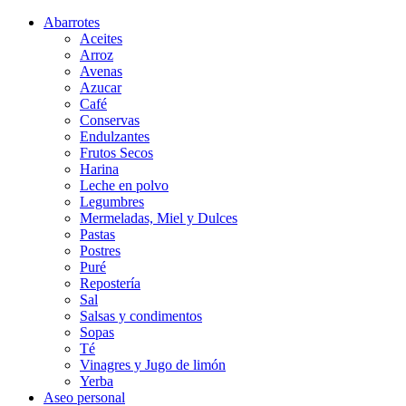
Abarrotes
Aceites
Arroz
Avenas
Azucar
Café
Conservas
Endulzantes
Frutos Secos
Harina
Leche en polvo
Legumbres
Mermeladas, Miel y Dulces
Pastas
Postres
Puré
Repostería
Sal
Salsas y condimentos
Sopas
Té
Vinagres y Jugo de limón
Yerba
Aseo personal