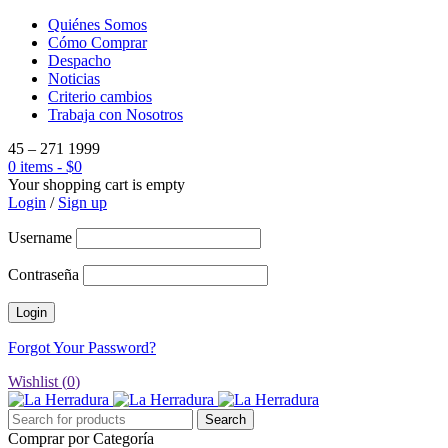
Quiénes Somos
Cómo Comprar
Despacho
Noticias
Criterio cambios
Trabaja con Nosotros
45 – 271 1999
0 items
-
$
0
Your shopping cart is empty
Login
/
Sign up
Username
Contraseña
Forgot Your Password?
Wishlist (
0
)
Comprar por Categoría