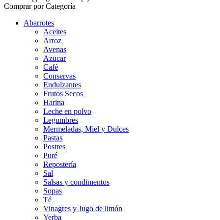
Comprar por Categoría
Abarrotes
Aceites
Arroz
Avenas
Azucar
Café
Conservas
Endulzantes
Frutos Secos
Harina
Leche en polvo
Legumbres
Mermeladas, Miel y Dulces
Pastas
Postres
Puré
Repostería
Sal
Salsas y condimentos
Sopas
Té
Vinagres y Jugo de limón
Yerba