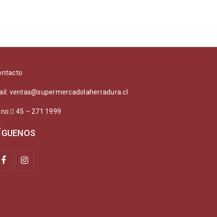
ontacto
ail: ventas@supermercadolaherradura.cl
ono:
45 – 271 1999
ÍGUENOS