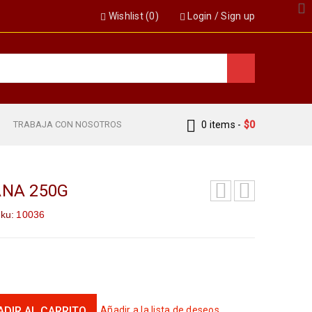
Wishlist (
0
)
Login
/
Sign up
S
TRABAJA CON NOSOTROS
0 items
-
$
0
ANA 250G
ku:
10036
ADIR AL CARRITO
Añadir a la lista de deseos