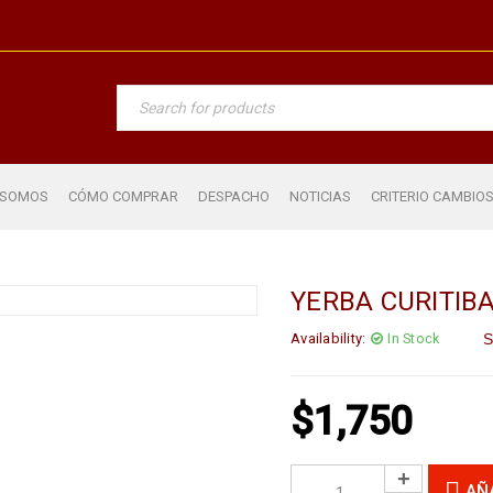
 SOMOS
CÓMO COMPRAR
DESPACHO
NOTICIAS
CRITERIO CAMBIO
YERBA CURITIB
Availability:
In Stock
S
$
1,750
AÑ