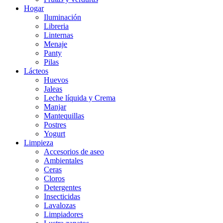
Hogar
Iluminación
Libreria
Linternas
Menaje
Panty
Pilas
Lácteos
Huevos
Jaleas
Leche líquida y Crema
Manjar
Mantequillas
Postres
Yogurt
Limpieza
Accesorios de aseo
Ambientales
Ceras
Cloros
Detergentes
Insecticidas
Lavalozas
Limpiadores