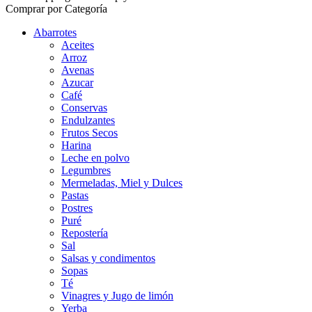
Comprar por Categoría
Abarrotes
Aceites
Arroz
Avenas
Azucar
Café
Conservas
Endulzantes
Frutos Secos
Harina
Leche en polvo
Legumbres
Mermeladas, Miel y Dulces
Pastas
Postres
Puré
Repostería
Sal
Salsas y condimentos
Sopas
Té
Vinagres y Jugo de limón
Yerba