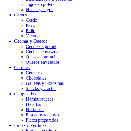
Jugos en polvo
Nectar y Jugos
Carnes
Cerdo
Pavo
Pollo
Vacuno
Cecinas y Quesos
Cecinas a granel
Cecinas envasadas
Quesos a granel
Quesos envasados
Confites
Cereales
Chocolates
Galletas y Golosinas
Snacks y Cóctel
Congelados
Hamburguesas
Helados
Hortalizas
Pescados y carnes
Platos preparados
Frutas y Verduras
Frutas y verduras