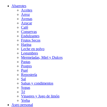
Abarrotes
Aceites
Arroz
Avenas
Azucar
Café
Conservas
Endulzantes
Frutos Secos
Harina
Leche en polvo
Legumbres
Mermeladas, Miel y Dulces
Pastas
Postres
Puré
Repostería
Sal
Salsas y condimentos
Sopas
Té
Vinagres y Jugo de limón
Yerba
Aseo personal