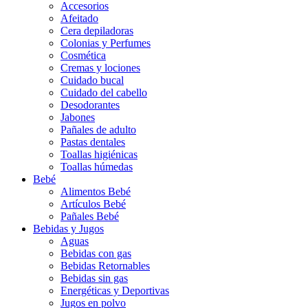
Accesorios
Afeitado
Cera depiladoras
Colonias y Perfumes
Cosmética
Cremas y lociones
Cuidado bucal
Cuidado del cabello
Desodorantes
Jabones
Pañales de adulto
Pastas dentales
Toallas higiénicas
Toallas húmedas
Bebé
Alimentos Bebé
Artículos Bebé
Pañales Bebé
Bebidas y Jugos
Aguas
Bebidas con gas
Bebidas Retornables
Bebidas sin gas
Energéticas y Deportivas
Jugos en polvo