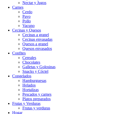
Nectar y Jugos
Carnes
Cerdo
Pavo
Pollo
Vacuno
Cecinas y Quesos
Cecinas a granel
Cecinas envasadas
Quesos a granel
Quesos envasados
Confites
Cereales
Chocolates
Galletas y Golosinas
Snacks y Cóctel
Congelados
Hamburguesas
Helados
Hortalizas
Pescados y carnes
Platos preparados
Frutas y Verduras
Frutas y verduras
Hogar