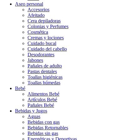
Aseo personal
Accesorios
Afeitado
Cera depiladoras
Colonias y Perfumes
Cosmética
Cremas y lociones
Cuidado bucal
Cuidado del cabello
Desodorantes
Jabones
Pañales de adulto
Pastas dentales
Toallas higiénicas
Toallas húmedas
Bebé
Alimentos Bebé
Artículos Bebé
Pañales Bebé
Bebidas y Jugos
Aguas
Bebidas con gas
Bebidas Retornables
Bebidas sin gas
Energéticas y Deportivas