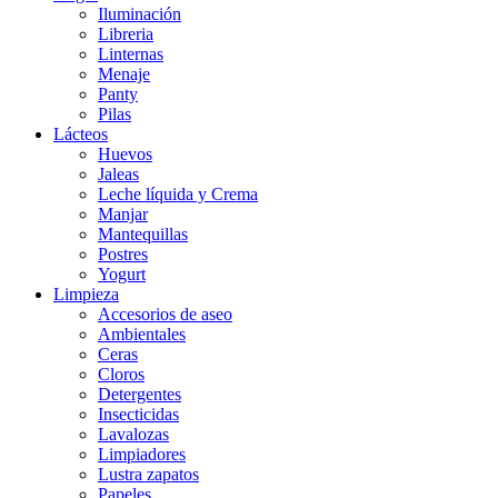
Iluminación
Libreria
Linternas
Menaje
Panty
Pilas
Lácteos
Huevos
Jaleas
Leche líquida y Crema
Manjar
Mantequillas
Postres
Yogurt
Limpieza
Accesorios de aseo
Ambientales
Ceras
Cloros
Detergentes
Insecticidas
Lavalozas
Limpiadores
Lustra zapatos
Papeles