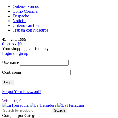
Quiénes Somos
Cómo Comprar
Despacho
Noticias
Criterio cambios
Trabaja con Nosotros
45 – 271 1999
0 items
-
$
0
Your shopping cart is empty
Login
/
Sign up
Username
Contraseña
Forgot Your Password?
Wishlist (
0
)
Comprar por Categoría