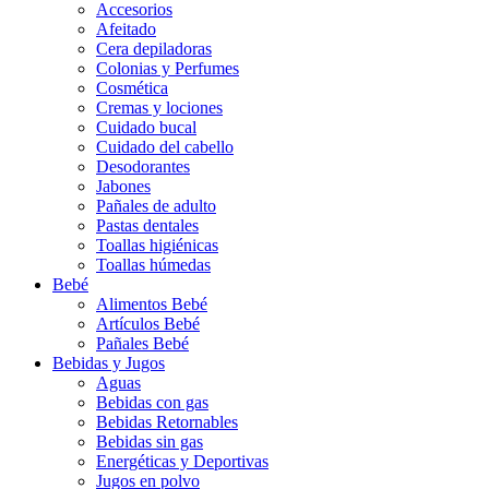
Accesorios
Afeitado
Cera depiladoras
Colonias y Perfumes
Cosmética
Cremas y lociones
Cuidado bucal
Cuidado del cabello
Desodorantes
Jabones
Pañales de adulto
Pastas dentales
Toallas higiénicas
Toallas húmedas
Bebé
Alimentos Bebé
Artículos Bebé
Pañales Bebé
Bebidas y Jugos
Aguas
Bebidas con gas
Bebidas Retornables
Bebidas sin gas
Energéticas y Deportivas
Jugos en polvo