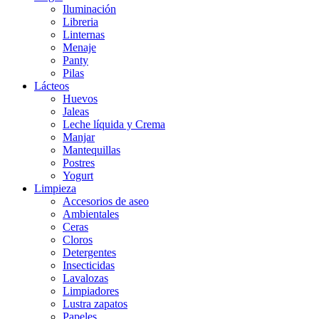
Iluminación
Libreria
Linternas
Menaje
Panty
Pilas
Lácteos
Huevos
Jaleas
Leche líquida y Crema
Manjar
Mantequillas
Postres
Yogurt
Limpieza
Accesorios de aseo
Ambientales
Ceras
Cloros
Detergentes
Insecticidas
Lavalozas
Limpiadores
Lustra zapatos
Papeles