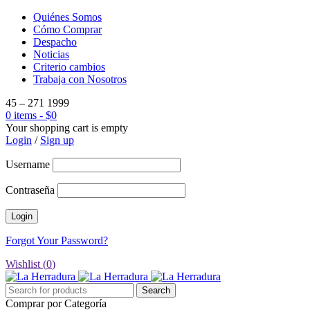
Quiénes Somos
Cómo Comprar
Despacho
Noticias
Criterio cambios
Trabaja con Nosotros
45 – 271 1999
0 items
-
$
0
Your shopping cart is empty
Login
/
Sign up
Username
Contraseña
Forgot Your Password?
Wishlist (
0
)
Comprar por Categoría