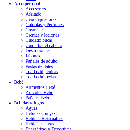
Aseo personal
Accesorios
Afeitado
Cera depiladoras
Colonias y Perfumes
Cosmética
Cremas y lociones
Cuidado bucal
Cuidado del cabello
Desodorantes
Jabones
Pañales de adulto
Pastas dentales
Toallas higiénicas
Toallas húmedas
Bebé
Alimentos Bebé
Artículos Bebé
Pañales Bebé
Bebidas y Jugos
Aguas
Bebidas con gas
Bebidas Retornables
Bebidas sin gas
Energéticas y Deportivas