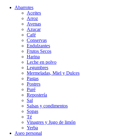
Abarrotes
Aceites
Arroz
Avenas
Azucar
Café
Conservas
Endulzantes
Frutos Secos
Harina
Leche en polvo
Legumbres
Mermeladas, Miel y Dulces
Pastas
Postres
Puré
Repostería
Sal
Salsas y condimentos
Sopas
Té
Vinagres y Jugo de limón
Yerba
Aseo personal