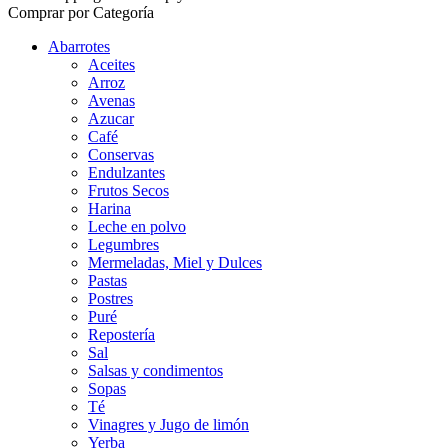
Comprar por Categoría
Abarrotes
Aceites
Arroz
Avenas
Azucar
Café
Conservas
Endulzantes
Frutos Secos
Harina
Leche en polvo
Legumbres
Mermeladas, Miel y Dulces
Pastas
Postres
Puré
Repostería
Sal
Salsas y condimentos
Sopas
Té
Vinagres y Jugo de limón
Yerba