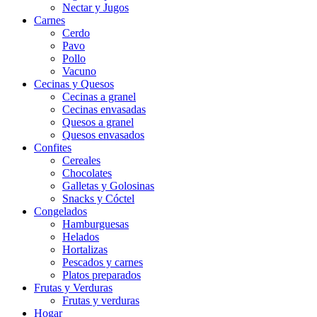
Nectar y Jugos
Carnes
Cerdo
Pavo
Pollo
Vacuno
Cecinas y Quesos
Cecinas a granel
Cecinas envasadas
Quesos a granel
Quesos envasados
Confites
Cereales
Chocolates
Galletas y Golosinas
Snacks y Cóctel
Congelados
Hamburguesas
Helados
Hortalizas
Pescados y carnes
Platos preparados
Frutas y Verduras
Frutas y verduras
Hogar