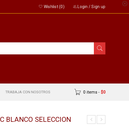
Wishlist (
0
)
Login
/
Sign up
S
TRABAJA CON NOSOTROS
0 items
-
$
0
CC BLANCO SELECCION