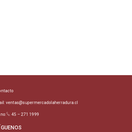
ontacto
ail: ventas@supermercadolaherradura.cl
ono:
45 – 271 1999
ÍGUENOS