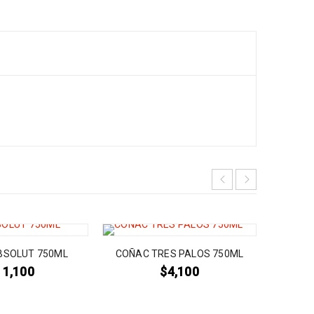
BSOLUT 750ML
COÑAC TRES PALOS 750ML
GOM
11,100
$
4,100