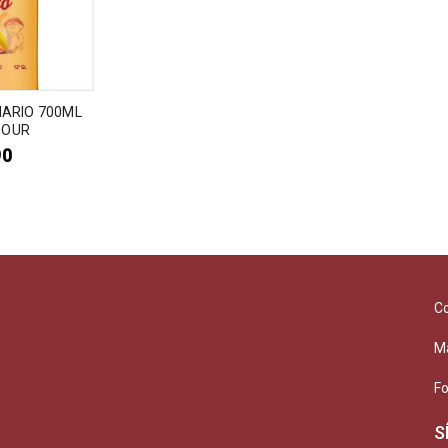
ARIO 700ML
SOUR
90
C
M
F
S