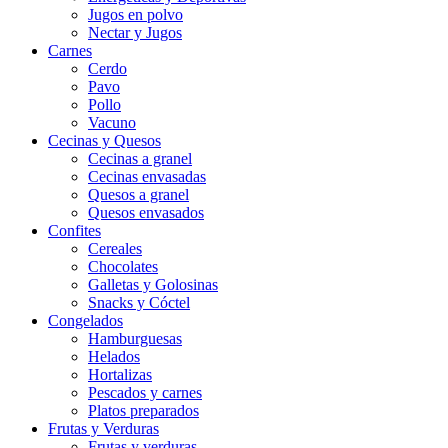
Jugos en polvo
Nectar y Jugos
Carnes
Cerdo
Pavo
Pollo
Vacuno
Cecinas y Quesos
Cecinas a granel
Cecinas envasadas
Quesos a granel
Quesos envasados
Confites
Cereales
Chocolates
Galletas y Golosinas
Snacks y Cóctel
Congelados
Hamburguesas
Helados
Hortalizas
Pescados y carnes
Platos preparados
Frutas y Verduras
Frutas y verduras