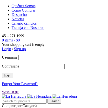
Quiénes Somos
Cómo Comprar
Despacho
Noticias
Criterio cambios
Trabaja con Nosotros
45 – 271 1999
0 items
-
$
0
Your shopping cart is empty
Login
/
Sign up
Username
Contraseña
Forgot Your Password?
Wishlist (
0
)
Comprar por Categoría