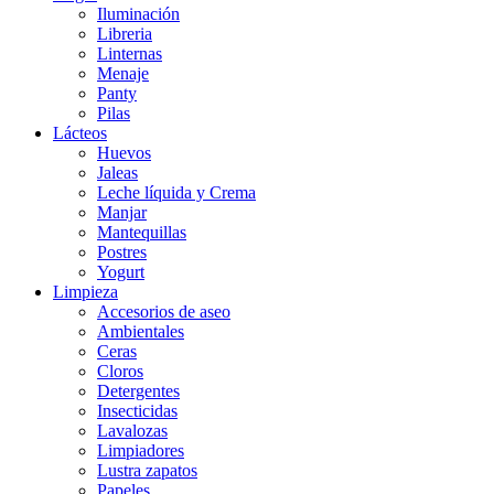
Iluminación
Libreria
Linternas
Menaje
Panty
Pilas
Lácteos
Huevos
Jaleas
Leche líquida y Crema
Manjar
Mantequillas
Postres
Yogurt
Limpieza
Accesorios de aseo
Ambientales
Ceras
Cloros
Detergentes
Insecticidas
Lavalozas
Limpiadores
Lustra zapatos
Papeles