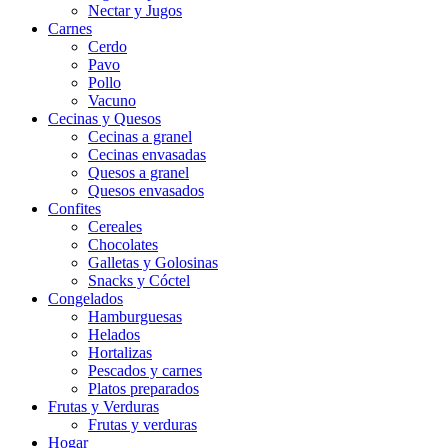
Nectar y Jugos
Carnes
Cerdo
Pavo
Pollo
Vacuno
Cecinas y Quesos
Cecinas a granel
Cecinas envasadas
Quesos a granel
Quesos envasados
Confites
Cereales
Chocolates
Galletas y Golosinas
Snacks y Cóctel
Congelados
Hamburguesas
Helados
Hortalizas
Pescados y carnes
Platos preparados
Frutas y Verduras
Frutas y verduras
Hogar