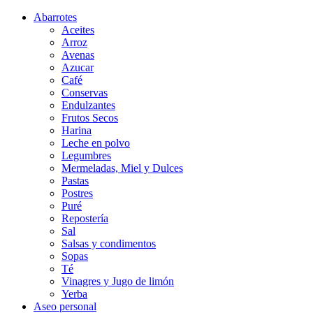
Abarrotes
Aceites
Arroz
Avenas
Azucar
Café
Conservas
Endulzantes
Frutos Secos
Harina
Leche en polvo
Legumbres
Mermeladas, Miel y Dulces
Pastas
Postres
Puré
Repostería
Sal
Salsas y condimentos
Sopas
Té
Vinagres y Jugo de limón
Yerba
Aseo personal