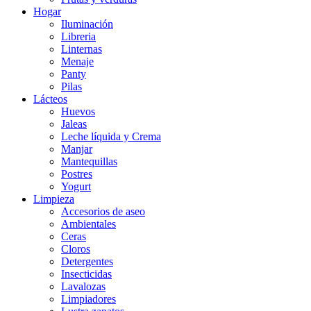
Hogar
Iluminación
Libreria
Linternas
Menaje
Panty
Pilas
Lácteos
Huevos
Jaleas
Leche líquida y Crema
Manjar
Mantequillas
Postres
Yogurt
Limpieza
Accesorios de aseo
Ambientales
Ceras
Cloros
Detergentes
Insecticidas
Lavalozas
Limpiadores