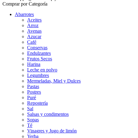
Comprar por Categoría
Abarrotes
Aceites
Arroz
Avenas
Azucar
Café
Conservas
Endulzantes
Frutos Secos
Harina
Leche en polvo
Legumbres
Mermeladas, Miel y Dulces
Pastas
Postres
Puré
Repostería
Sal
Salsas y condimentos
Sopas
Té
Vinagres y Jugo de limón
Yerba