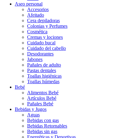
Aseo personal
Accesorios
Afeitado
Cera depiladoras
Colonias y Perfumes
Cosmética
Cremas y lociones
Cuidado bucal
Cuidado del cabello
Desodorantes
Jabones
Pañales de adulto
Pastas dentales
Toallas higiénicas
Toallas húmedas
Bebé
Alimentos Bebé
Artículos Bebé
Pañales Bebé
Bebidas y Jugos
Aguas
Bebidas con gas
Bebidas Retornables
Bebidas sin gas
Energéticas y Deportivas