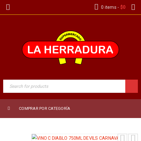
0 items
-
$
0
COMPRAR POR CATEGORÍA