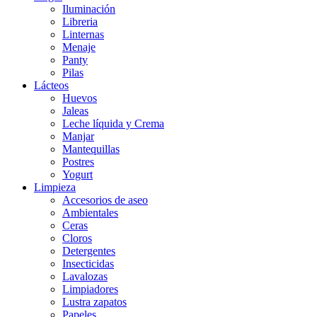
Iluminación
Libreria
Linternas
Menaje
Panty
Pilas
Lácteos
Huevos
Jaleas
Leche líquida y Crema
Manjar
Mantequillas
Postres
Yogurt
Limpieza
Accesorios de aseo
Ambientales
Ceras
Cloros
Detergentes
Insecticidas
Lavalozas
Limpiadores
Lustra zapatos
Papeles