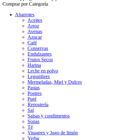
Comprar por Categoría
Abarrotes
Aceites
Arroz
Avenas
Azucar
Café
Conservas
Endulzantes
Frutos Secos
Harina
Leche en polvo
Legumbres
Mermeladas, Miel y Dulces
Pastas
Postres
Puré
Repostería
Sal
Salsas y condimentos
Sopas
Té
Vinagres y Jugo de limón
Yerba