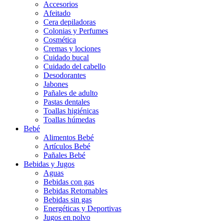
Accesorios
Afeitado
Cera depiladoras
Colonias y Perfumes
Cosmética
Cremas y lociones
Cuidado bucal
Cuidado del cabello
Desodorantes
Jabones
Pañales de adulto
Pastas dentales
Toallas higiénicas
Toallas húmedas
Bebé
Alimentos Bebé
Artículos Bebé
Pañales Bebé
Bebidas y Jugos
Aguas
Bebidas con gas
Bebidas Retornables
Bebidas sin gas
Energéticas y Deportivas
Jugos en polvo