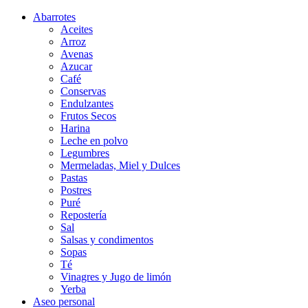
Abarrotes
Aceites
Arroz
Avenas
Azucar
Café
Conservas
Endulzantes
Frutos Secos
Harina
Leche en polvo
Legumbres
Mermeladas, Miel y Dulces
Pastas
Postres
Puré
Repostería
Sal
Salsas y condimentos
Sopas
Té
Vinagres y Jugo de limón
Yerba
Aseo personal