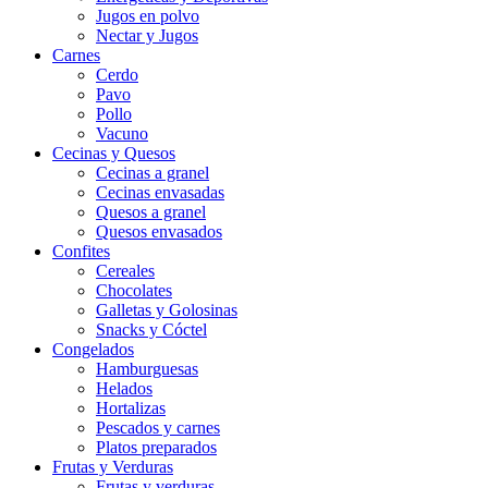
Jugos en polvo
Nectar y Jugos
Carnes
Cerdo
Pavo
Pollo
Vacuno
Cecinas y Quesos
Cecinas a granel
Cecinas envasadas
Quesos a granel
Quesos envasados
Confites
Cereales
Chocolates
Galletas y Golosinas
Snacks y Cóctel
Congelados
Hamburguesas
Helados
Hortalizas
Pescados y carnes
Platos preparados
Frutas y Verduras
Frutas y verduras