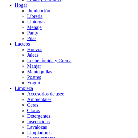
Hogar
Iluminación
Libreria
Linternas
Menaje
Panty
Pilas
Lácteos
Huevos
Jaleas
Leche líquida y Crema
Manjar
Mantequillas
Postres
Yogurt
Limpieza
Accesorios de aseo
Ambientales
Ceras
Cloros
Detergentes
Insecticidas
Lavalozas
Limpiadores