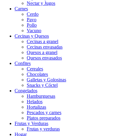
Nectar y Jugos
Carnes
Cerdo
Pavo
Pollo
Vacuno
Cecinas y Quesos
Cecinas a granel
Cecinas envasadas
Quesos a granel
Quesos envasados
Confites
Cereales
Chocolates
Galletas y Golosinas
Snacks y Cóctel
Congelados
Hamburguesas
Helados
Hortalizas
Pescados y carnes
Platos preparados
Frutas y Verduras
Frutas y verduras
Hogar