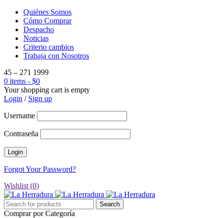
Quiénes Somos
Cómo Comprar
Despacho
Noticias
Criterio cambios
Trabaja con Nosotros
45 – 271 1999
0 items
-
$
0
Your shopping cart is empty
Login
/
Sign up
Username
Contraseña
Forgot Your Password?
Wishlist (
0
)
Comprar por Categoría