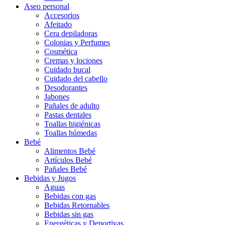
Aseo personal
Accesorios
Afeitado
Cera depiladoras
Colonias y Perfumes
Cosmética
Cremas y lociones
Cuidado bucal
Cuidado del cabello
Desodorantes
Jabones
Pañales de adulto
Pastas dentales
Toallas higiénicas
Toallas húmedas
Bebé
Alimentos Bebé
Artículos Bebé
Pañales Bebé
Bebidas y Jugos
Aguas
Bebidas con gas
Bebidas Retornables
Bebidas sin gas
Energéticas y Deportivas