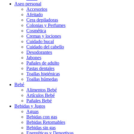
Aseo personal
Accesorios
Afeitado
Cera depiladoras
Colonias y Perfumes
Cosmética
Cremas y lociones
Cuidado bucal
Cuidado del cabello
Desodorantes
Jabones
Pañales de adulto
Pastas dentales
Toallas higiénicas
Toallas húmedas
Bebé
Alimentos Bebé
Artículos Bebé
Pañales Bebé
Bebidas y Jugos
Aguas
Bebidas con gas
Bebidas Retornables
Bebidas sin gas
Energéticas y Deportivas