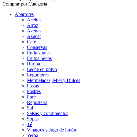
Comprar por Categoría
Abarrotes
Aceites
Arroz
Avenas
Azucar
Café
Conservas
Endulzantes
Frutos Secos
Harina
Leche en polvo
Legumbres
Mermeladas, Miel y Dulces
Pastas
Postres
Puré
Repostería
Sal
Salsas y condimentos
Sopas
Té
Vinagres y Jugo de limón
Yerba