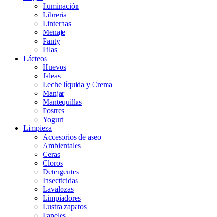
Iluminación
Libreria
Linternas
Menaje
Panty
Pilas
Lácteos
Huevos
Jaleas
Leche líquida y Crema
Manjar
Mantequillas
Postres
Yogurt
Limpieza
Accesorios de aseo
Ambientales
Ceras
Cloros
Detergentes
Insecticidas
Lavalozas
Limpiadores
Lustra zapatos
Papeles