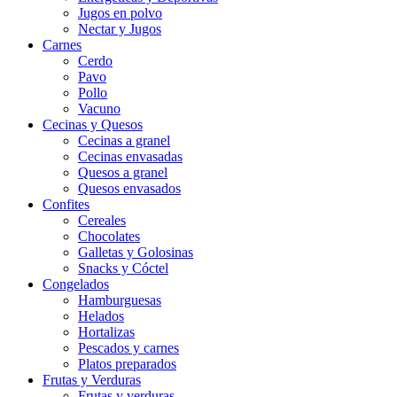
Jugos en polvo
Nectar y Jugos
Carnes
Cerdo
Pavo
Pollo
Vacuno
Cecinas y Quesos
Cecinas a granel
Cecinas envasadas
Quesos a granel
Quesos envasados
Confites
Cereales
Chocolates
Galletas y Golosinas
Snacks y Cóctel
Congelados
Hamburguesas
Helados
Hortalizas
Pescados y carnes
Platos preparados
Frutas y Verduras
Frutas y verduras