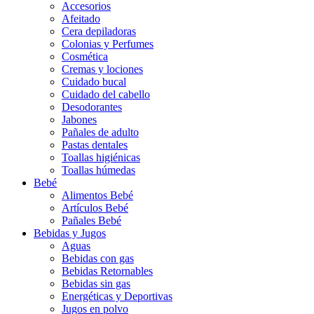
Accesorios
Afeitado
Cera depiladoras
Colonias y Perfumes
Cosmética
Cremas y lociones
Cuidado bucal
Cuidado del cabello
Desodorantes
Jabones
Pañales de adulto
Pastas dentales
Toallas higiénicas
Toallas húmedas
Bebé
Alimentos Bebé
Artículos Bebé
Pañales Bebé
Bebidas y Jugos
Aguas
Bebidas con gas
Bebidas Retornables
Bebidas sin gas
Energéticas y Deportivas
Jugos en polvo