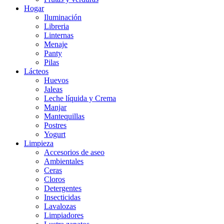
Hogar
Iluminación
Libreria
Linternas
Menaje
Panty
Pilas
Lácteos
Huevos
Jaleas
Leche líquida y Crema
Manjar
Mantequillas
Postres
Yogurt
Limpieza
Accesorios de aseo
Ambientales
Ceras
Cloros
Detergentes
Insecticidas
Lavalozas
Limpiadores