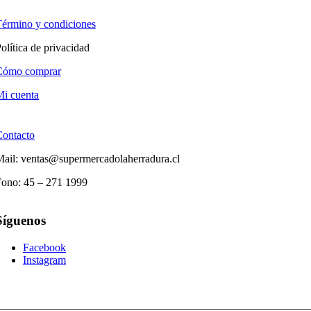
érmino y condiciones
olítica de privacidad
Cómo comprar
i cuenta
Contacto
ail: ventas@supermercadolaherradura.cl
Fono:
45 – 271 1999
Síguenos
Facebook
Instagram