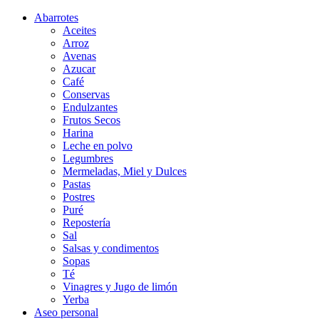
Abarrotes
Aceites
Arroz
Avenas
Azucar
Café
Conservas
Endulzantes
Frutos Secos
Harina
Leche en polvo
Legumbres
Mermeladas, Miel y Dulces
Pastas
Postres
Puré
Repostería
Sal
Salsas y condimentos
Sopas
Té
Vinagres y Jugo de limón
Yerba
Aseo personal