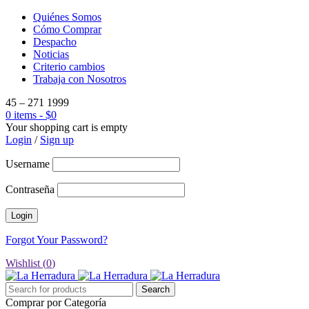
Quiénes Somos
Cómo Comprar
Despacho
Noticias
Criterio cambios
Trabaja con Nosotros
45 – 271 1999
0 items
-
$
0
Your shopping cart is empty
Login
/
Sign up
Username
Contraseña
Forgot Your Password?
Wishlist (
0
)
Comprar por Categoría