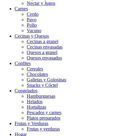
Nectar y Jugos
Carnes
Cerdo
Pavo
Pollo
Vacuno
Cecinas y Quesos
Cecinas a granel
Cecinas envasadas
Quesos a granel
Quesos envasados
Confites
Cereales
Chocolates
Galletas y Golosinas
Snacks y Cóctel
Congelados
Hamburguesas
Helados
Hortalizas
Pescados y carnes
Platos preparados
Frutas y Verduras
Frutas y verduras
Hogar