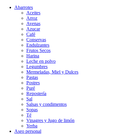
Abarrotes
Aceites
Arroz
Avenas
Azucar
Café
Conservas
Endulzantes
Frutos Secos
Harina
Leche en polvo
Legumbres
Mermeladas, Miel y Dulces
Pastas
Postres
Puré
Repostería
Sal
Salsas y condimentos
Sopas
Té
Vinagres y Jugo de limón
Yerba
Aseo personal