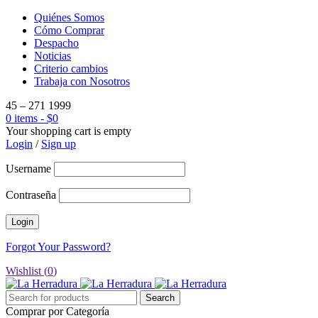
Quiénes Somos
Cómo Comprar
Despacho
Noticias
Criterio cambios
Trabaja con Nosotros
45 – 271 1999
0 items
-
$
0
Your shopping cart is empty
Login
/
Sign up
Username
Contraseña
Forgot Your Password?
Wishlist (
0
)
Comprar por Categoría