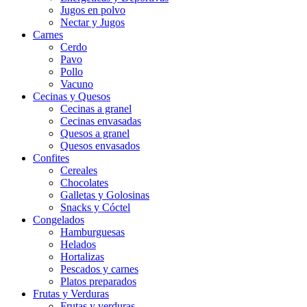
Jugos en polvo
Nectar y Jugos
Carnes
Cerdo
Pavo
Pollo
Vacuno
Cecinas y Quesos
Cecinas a granel
Cecinas envasadas
Quesos a granel
Quesos envasados
Confites
Cereales
Chocolates
Galletas y Golosinas
Snacks y Cóctel
Congelados
Hamburguesas
Helados
Hortalizas
Pescados y carnes
Platos preparados
Frutas y Verduras
Frutas y verduras