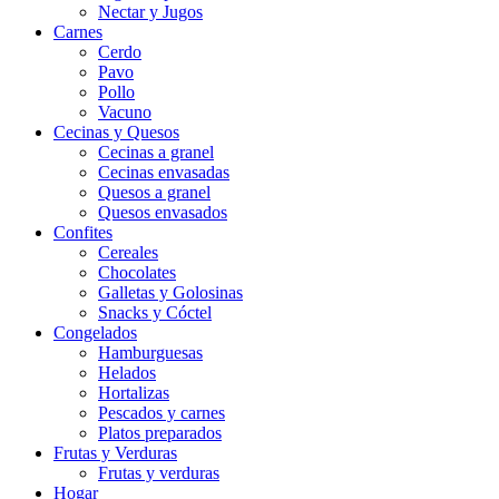
Nectar y Jugos
Carnes
Cerdo
Pavo
Pollo
Vacuno
Cecinas y Quesos
Cecinas a granel
Cecinas envasadas
Quesos a granel
Quesos envasados
Confites
Cereales
Chocolates
Galletas y Golosinas
Snacks y Cóctel
Congelados
Hamburguesas
Helados
Hortalizas
Pescados y carnes
Platos preparados
Frutas y Verduras
Frutas y verduras
Hogar