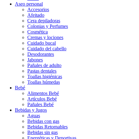
Aseo personal
Accesorios
Afeitado
Cera depiladoras
Colonias y Perfumes
Cosmética
Cremas y lociones
Cuidado bucal
Cuidado del cabello
Desodorantes
Jabones
Pañales de adulto
Pastas dentales
Toallas higiénicas
Toallas húmedas
Bebé
Alimentos Bebé
Artículos Bebé
Pañales Bebé
Bebidas y Jugos
Aguas
Bebidas con gas
Bebidas Retornables
Bebidas sin gas
Energéticas y Deportivas