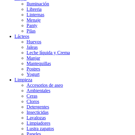
Iluminación
Libreria
Linternas
Menaje
Panty
Pilas
Lácteos
Huevos
Jaleas
Leche líquida y Crema
Manjar
Mantequillas
Postres
Yogurt
Limpieza
Accesorios de aseo
Ambientales
Ceras
Cloros
Detergentes
Insecticidas
Lavalozas
Limpiadores
Lustra zapatos
Papeles