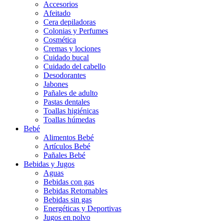
Accesorios
Afeitado
Cera depiladoras
Colonias y Perfumes
Cosmética
Cremas y lociones
Cuidado bucal
Cuidado del cabello
Desodorantes
Jabones
Pañales de adulto
Pastas dentales
Toallas higiénicas
Toallas húmedas
Bebé
Alimentos Bebé
Artículos Bebé
Pañales Bebé
Bebidas y Jugos
Aguas
Bebidas con gas
Bebidas Retornables
Bebidas sin gas
Energéticas y Deportivas
Jugos en polvo