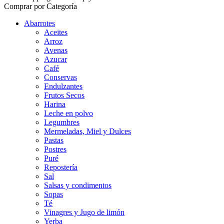
Comprar por Categoría
Abarrotes
Aceites
Arroz
Avenas
Azucar
Café
Conservas
Endulzantes
Frutos Secos
Harina
Leche en polvo
Legumbres
Mermeladas, Miel y Dulces
Pastas
Postres
Puré
Repostería
Sal
Salsas y condimentos
Sopas
Té
Vinagres y Jugo de limón
Yerba