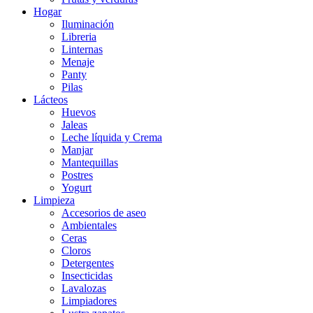
Hogar
Iluminación
Libreria
Linternas
Menaje
Panty
Pilas
Lácteos
Huevos
Jaleas
Leche líquida y Crema
Manjar
Mantequillas
Postres
Yogurt
Limpieza
Accesorios de aseo
Ambientales
Ceras
Cloros
Detergentes
Insecticidas
Lavalozas
Limpiadores