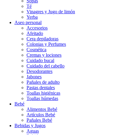
Sopas
Té
Vinagres y Jugo de limón
Yerba
Aseo personal
Accesorios
Afeitado
Cera depiladoras
Colonias y Perfumes
Cosmética
Cremas y lociones
Cuidado bucal
Cuidado del cabello
Desodorantes
Jabones
Pañales de adulto
Pastas dentales
Toallas higiénicas
Toallas húmedas
Bebé
Alimentos Bebé
Artículos Bebé
Pañales Bebé
Bebidas y Jugos
Aguas