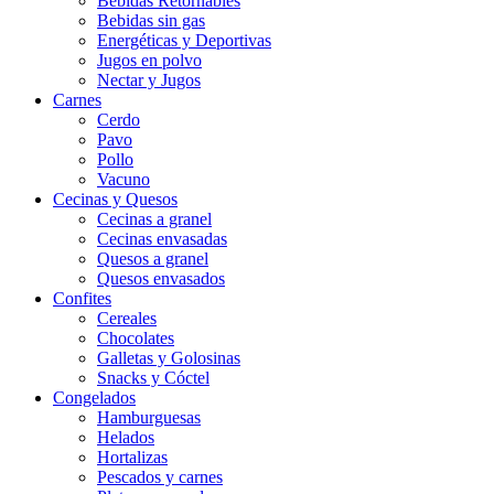
Bebidas Retornables
Bebidas sin gas
Energéticas y Deportivas
Jugos en polvo
Nectar y Jugos
Carnes
Cerdo
Pavo
Pollo
Vacuno
Cecinas y Quesos
Cecinas a granel
Cecinas envasadas
Quesos a granel
Quesos envasados
Confites
Cereales
Chocolates
Galletas y Golosinas
Snacks y Cóctel
Congelados
Hamburguesas
Helados
Hortalizas
Pescados y carnes