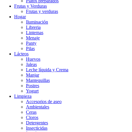
Platos preparados
Frutas y Verduras
Frutas y verduras
Hogar
Iluminación
Libreria
Linternas
Menaje
Panty
Pilas
Lácteos
Huevos
Jaleas
Leche líquida y Crema
Manjar
Mantequillas
Postres
Yogurt
Limpieza
Accesorios de aseo
Ambientales
Ceras
Cloros
Detergentes
Insecticidas