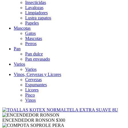
Insecticidas
Lavalozas
Limpiadores
Lustra zapatos
Papeles
Mascotas
Gatos
Mascotas
Perros
Pan
Pan dulce
Pan envasado
Varios
Varios
Vinos, Cervezas y Licores
Cervezas
Espumantes
Licores
Pisco
Vinos
ENCENDEDOR RONSON
$
300