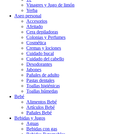
Vinagres y Jugo de limón
Yerba
Aseo personal
Accesorios
Afeitado
Cera depiladoras
Colonias y Perfumes
Cosmética
Cremas y lociones
Cuidado bucal
Cuidado del cabello
Desodorantes
Jabones
Pañales de adulto
Pastas dentales
Toallas higiénicas
Toallas húmedas
Bebé
Alimentos Bebé
Artículos Bebé
Pañales Bebé
Bebidas y Jugos
Aguas
Bebidas con gas