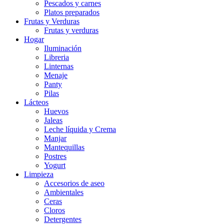
Pescados y carnes
Platos preparados
Frutas y Verduras
Frutas y verduras
Hogar
Iluminación
Libreria
Linternas
Menaje
Panty
Pilas
Lácteos
Huevos
Jaleas
Leche líquida y Crema
Manjar
Mantequillas
Postres
Yogurt
Limpieza
Accesorios de aseo
Ambientales
Ceras
Cloros
Detergentes