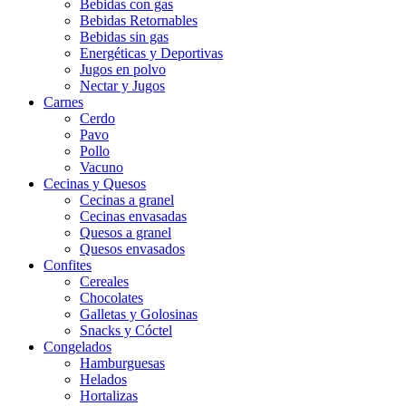
Bebidas con gas
Bebidas Retornables
Bebidas sin gas
Energéticas y Deportivas
Jugos en polvo
Nectar y Jugos
Carnes
Cerdo
Pavo
Pollo
Vacuno
Cecinas y Quesos
Cecinas a granel
Cecinas envasadas
Quesos a granel
Quesos envasados
Confites
Cereales
Chocolates
Galletas y Golosinas
Snacks y Cóctel
Congelados
Hamburguesas
Helados
Hortalizas