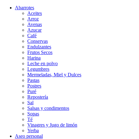
Abarrotes
Aceites
Arroz
Avenas
Azucar
Café
Conservas
Endulzantes
Frutos Secos
Harina
Leche en polvo
Legumbres
Mermeladas, Miel y Dulces
Pastas
Postres
Puré
Repostería
Sal
Salsas y condimentos
Sopas
Té
Vinagres y Jugo de limón
Yerba
Aseo personal