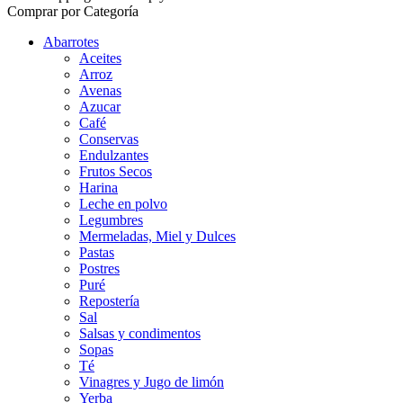
Comprar por Categoría
Abarrotes
Aceites
Arroz
Avenas
Azucar
Café
Conservas
Endulzantes
Frutos Secos
Harina
Leche en polvo
Legumbres
Mermeladas, Miel y Dulces
Pastas
Postres
Puré
Repostería
Sal
Salsas y condimentos
Sopas
Té
Vinagres y Jugo de limón
Yerba