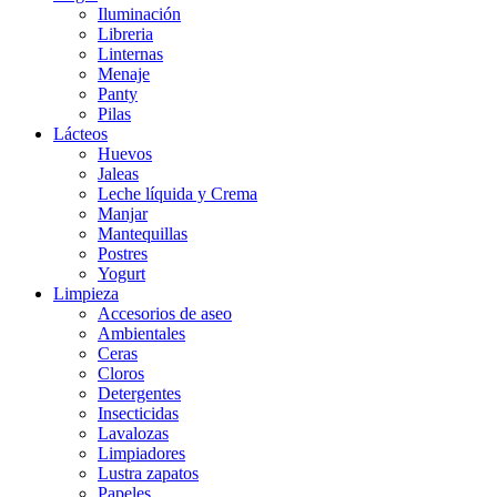
Iluminación
Libreria
Linternas
Menaje
Panty
Pilas
Lácteos
Huevos
Jaleas
Leche líquida y Crema
Manjar
Mantequillas
Postres
Yogurt
Limpieza
Accesorios de aseo
Ambientales
Ceras
Cloros
Detergentes
Insecticidas
Lavalozas
Limpiadores
Lustra zapatos
Papeles