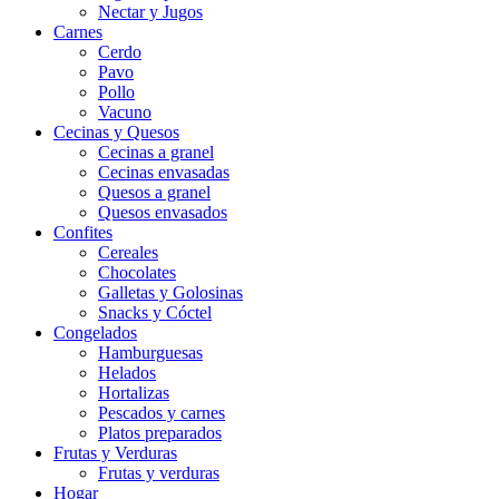
Nectar y Jugos
Carnes
Cerdo
Pavo
Pollo
Vacuno
Cecinas y Quesos
Cecinas a granel
Cecinas envasadas
Quesos a granel
Quesos envasados
Confites
Cereales
Chocolates
Galletas y Golosinas
Snacks y Cóctel
Congelados
Hamburguesas
Helados
Hortalizas
Pescados y carnes
Platos preparados
Frutas y Verduras
Frutas y verduras
Hogar