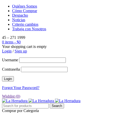
Quiénes Somos
Cómo Comprar
Despacho
Noticias
Criterio cambios
Trabaja con Nosotros
45 – 271 1999
0 items
-
$
0
Your shopping cart is empty
Login
/
Sign up
Username
Contraseña
Forgot Your Password?
Wishlist (
0
)
Comprar por Categoría