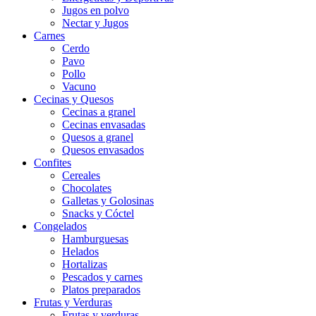
Jugos en polvo
Nectar y Jugos
Carnes
Cerdo
Pavo
Pollo
Vacuno
Cecinas y Quesos
Cecinas a granel
Cecinas envasadas
Quesos a granel
Quesos envasados
Confites
Cereales
Chocolates
Galletas y Golosinas
Snacks y Cóctel
Congelados
Hamburguesas
Helados
Hortalizas
Pescados y carnes
Platos preparados
Frutas y Verduras
Frutas y verduras