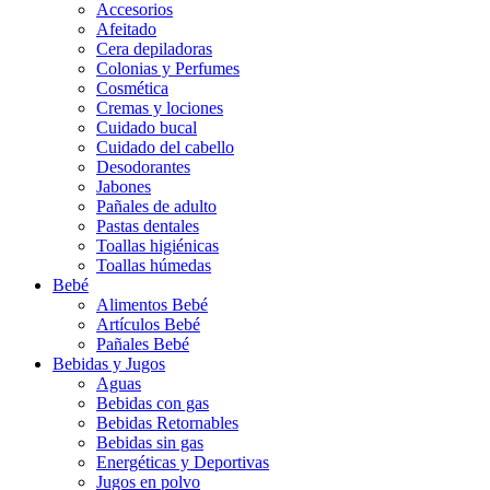
Accesorios
Afeitado
Cera depiladoras
Colonias y Perfumes
Cosmética
Cremas y lociones
Cuidado bucal
Cuidado del cabello
Desodorantes
Jabones
Pañales de adulto
Pastas dentales
Toallas higiénicas
Toallas húmedas
Bebé
Alimentos Bebé
Artículos Bebé
Pañales Bebé
Bebidas y Jugos
Aguas
Bebidas con gas
Bebidas Retornables
Bebidas sin gas
Energéticas y Deportivas
Jugos en polvo