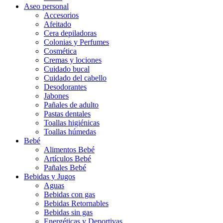
Aseo personal
Accesorios
Afeitado
Cera depiladoras
Colonias y Perfumes
Cosmética
Cremas y lociones
Cuidado bucal
Cuidado del cabello
Desodorantes
Jabones
Pañales de adulto
Pastas dentales
Toallas higiénicas
Toallas húmedas
Bebé
Alimentos Bebé
Artículos Bebé
Pañales Bebé
Bebidas y Jugos
Aguas
Bebidas con gas
Bebidas Retornables
Bebidas sin gas
Energéticas y Deportivas