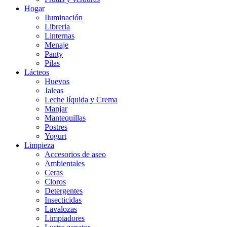
Hogar
Iluminación
Libreria
Linternas
Menaje
Panty
Pilas
Lácteos
Huevos
Jaleas
Leche líquida y Crema
Manjar
Mantequillas
Postres
Yogurt
Limpieza
Accesorios de aseo
Ambientales
Ceras
Cloros
Detergentes
Insecticidas
Lavalozas
Limpiadores