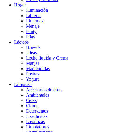
Hogar
Iluminación
Libreria
Linternas
Menaje
Panty
Pilas
Lácteos
Huevos
Jaleas
Leche líquida y Crema
Manjar
Mantequillas
Postres
Yogurt
Limpieza
Accesorios de aseo
Ambientales
Ceras
Cloros
Detergentes
Insecticidas
Lavalozas
Limpiadores