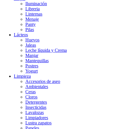
Iluminación
Libreria
Linternas
Menaje
Panty
Pilas
Lácteos
Huevos
Jaleas
Leche líquida y Crema
Manjar
Mantequillas
Postres
Yogurt
Limpieza
Accesorios de aseo
Ambientales
Ceras
Cloros
Detergentes
Insecticidas
Lavalozas
Limpiadores
Lustra zapatos
Papeles