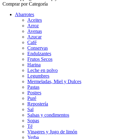
Comprar por Categoría
Abarrotes
Aceites
Arroz
Avenas
Azucar
Café
Conservas
Endulzantes
Frutos Secos
Harina
Leche en polvo
Legumbres
Mermeladas, Miel y Dulces
Pastas
Postres
Puré
Repostería
Sal
Salsas y condimentos
Sopas
Té
Vinagres y Jugo de limón
Yerba