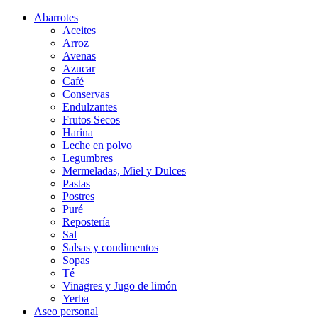
Abarrotes
Aceites
Arroz
Avenas
Azucar
Café
Conservas
Endulzantes
Frutos Secos
Harina
Leche en polvo
Legumbres
Mermeladas, Miel y Dulces
Pastas
Postres
Puré
Repostería
Sal
Salsas y condimentos
Sopas
Té
Vinagres y Jugo de limón
Yerba
Aseo personal