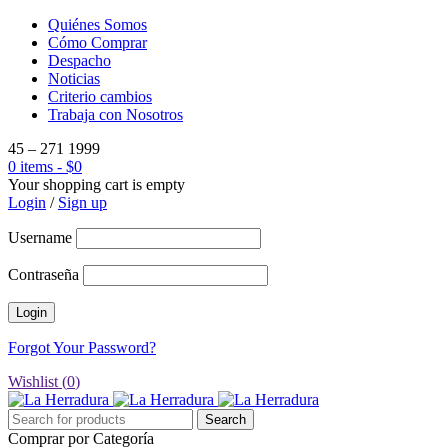
Quiénes Somos
Cómo Comprar
Despacho
Noticias
Criterio cambios
Trabaja con Nosotros
45 – 271 1999
0 items
-
$
0
Your shopping cart is empty
Login
/
Sign up
Username
Contraseña
Forgot Your Password?
Wishlist (
0
)
Comprar por Categoría