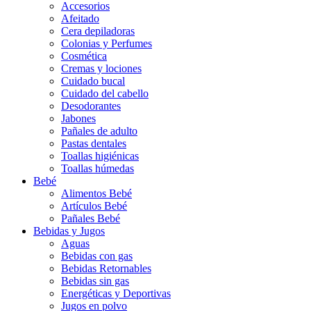
Accesorios
Afeitado
Cera depiladoras
Colonias y Perfumes
Cosmética
Cremas y lociones
Cuidado bucal
Cuidado del cabello
Desodorantes
Jabones
Pañales de adulto
Pastas dentales
Toallas higiénicas
Toallas húmedas
Bebé
Alimentos Bebé
Artículos Bebé
Pañales Bebé
Bebidas y Jugos
Aguas
Bebidas con gas
Bebidas Retornables
Bebidas sin gas
Energéticas y Deportivas
Jugos en polvo