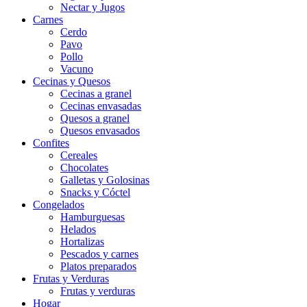
Nectar y Jugos
Carnes
Cerdo
Pavo
Pollo
Vacuno
Cecinas y Quesos
Cecinas a granel
Cecinas envasadas
Quesos a granel
Quesos envasados
Confites
Cereales
Chocolates
Galletas y Golosinas
Snacks y Cóctel
Congelados
Hamburguesas
Helados
Hortalizas
Pescados y carnes
Platos preparados
Frutas y Verduras
Frutas y verduras
Hogar