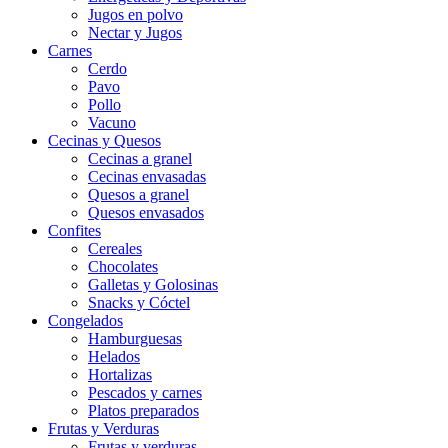
Jugos en polvo
Nectar y Jugos
Carnes
Cerdo
Pavo
Pollo
Vacuno
Cecinas y Quesos
Cecinas a granel
Cecinas envasadas
Quesos a granel
Quesos envasados
Confites
Cereales
Chocolates
Galletas y Golosinas
Snacks y Cóctel
Congelados
Hamburguesas
Helados
Hortalizas
Pescados y carnes
Platos preparados
Frutas y Verduras
Frutas y verduras