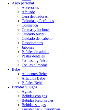
Aseo personal
Accesorios
Afeitado
Cera depiladoras
Colonias y Perfumes
Cosmética
Cremas y lociones
Cuidado bucal
Cuidado del cabello
Desodorantes
Jabones
Pañales de adulto
Pastas dentales
Toallas higiénicas
Toallas húmedas
Bebé
Alimentos Bebé
Artículos Bebé
Pañales Bebé
Bebidas y Jugos
Aguas
Bebidas con gas
Bebidas Retornables
Bebidas sin gas
Energéticas y Deportivas