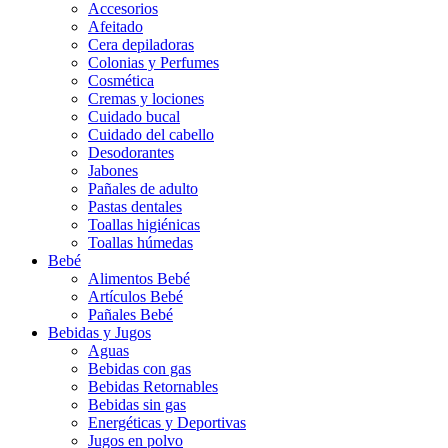
Accesorios
Afeitado
Cera depiladoras
Colonias y Perfumes
Cosmética
Cremas y lociones
Cuidado bucal
Cuidado del cabello
Desodorantes
Jabones
Pañales de adulto
Pastas dentales
Toallas higiénicas
Toallas húmedas
Bebé
Alimentos Bebé
Artículos Bebé
Pañales Bebé
Bebidas y Jugos
Aguas
Bebidas con gas
Bebidas Retornables
Bebidas sin gas
Energéticas y Deportivas
Jugos en polvo