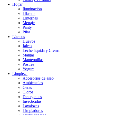
Hogar
Iluminación
Libreria
Linternas
Menaje
Panty
Pilas
Lácteos
Huevos
Jaleas
Leche líquida y Crema
Manjar
Mantequillas
Postres
Yogurt
Limpieza
Accesorios de aseo
Ambientales
Ceras
Cloros
Detergentes
Insecticidas
Lavalozas
Limpiadores