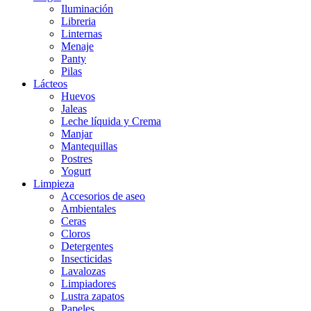
Iluminación
Libreria
Linternas
Menaje
Panty
Pilas
Lácteos
Huevos
Jaleas
Leche líquida y Crema
Manjar
Mantequillas
Postres
Yogurt
Limpieza
Accesorios de aseo
Ambientales
Ceras
Cloros
Detergentes
Insecticidas
Lavalozas
Limpiadores
Lustra zapatos
Papeles