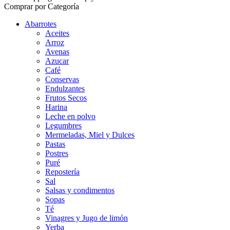
Comprar por Categoría
Abarrotes
Aceites
Arroz
Avenas
Azucar
Café
Conservas
Endulzantes
Frutos Secos
Harina
Leche en polvo
Legumbres
Mermeladas, Miel y Dulces
Pastas
Postres
Puré
Repostería
Sal
Salsas y condimentos
Sopas
Té
Vinagres y Jugo de limón
Yerba