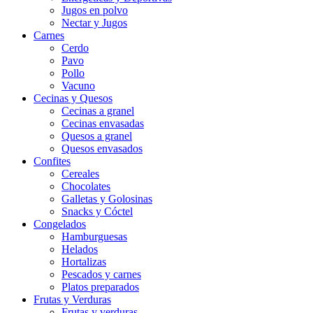
Jugos en polvo
Nectar y Jugos
Carnes
Cerdo
Pavo
Pollo
Vacuno
Cecinas y Quesos
Cecinas a granel
Cecinas envasadas
Quesos a granel
Quesos envasados
Confites
Cereales
Chocolates
Galletas y Golosinas
Snacks y Cóctel
Congelados
Hamburguesas
Helados
Hortalizas
Pescados y carnes
Platos preparados
Frutas y Verduras
Frutas y verduras