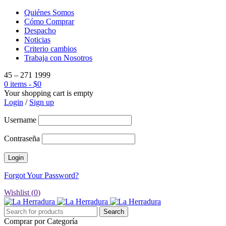
Quiénes Somos
Cómo Comprar
Despacho
Noticias
Criterio cambios
Trabaja con Nosotros
45 – 271 1999
0 items
-
$
0
Your shopping cart is empty
Login
/
Sign up
Username
Contraseña
Forgot Your Password?
Wishlist (
0
)
Comprar por Categoría