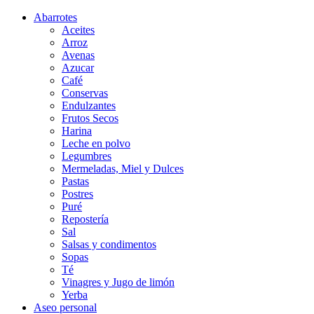
Abarrotes
Aceites
Arroz
Avenas
Azucar
Café
Conservas
Endulzantes
Frutos Secos
Harina
Leche en polvo
Legumbres
Mermeladas, Miel y Dulces
Pastas
Postres
Puré
Repostería
Sal
Salsas y condimentos
Sopas
Té
Vinagres y Jugo de limón
Yerba
Aseo personal