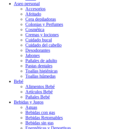
Aseo personal
Accesorios
Afeitado
Cera depiladoras
Colonias y Perfumes
Cosmética
Cremas y lociones
Cuidado bucal
Cuidado del cabello
Desodorantes
Jabones
Pañales de adulto
Pastas dentales
Toallas higiénicas
Toallas húmedas
Bebé
Alimentos Bebé
Artículos Bebé
Pañales Bebé
Bebidas y Jugos
Aguas
Bebidas con gas
Bebidas Retornables
Bebidas sin gas
Energéticas y Deportivas