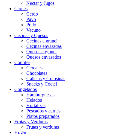
Nectar y Jugos
Carnes
Cerdo
Pavo
Pollo
Vacuno
Cecinas y Quesos
Cecinas a granel
Cecinas envasadas
Quesos a granel
Quesos envasados
Confites
Cereales
Chocolates
Galletas y Golosinas
Snacks y Cóctel
Congelados
Hamburguesas
Helados
Hortalizas
Pescados y carnes
Platos preparados
Frutas y Verduras
Frutas y verduras
Hogar