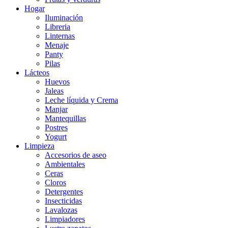
Hogar
Iluminación
Libreria
Linternas
Menaje
Panty
Pilas
Lácteos
Huevos
Jaleas
Leche líquida y Crema
Manjar
Mantequillas
Postres
Yogurt
Limpieza
Accesorios de aseo
Ambientales
Ceras
Cloros
Detergentes
Insecticidas
Lavalozas
Limpiadores