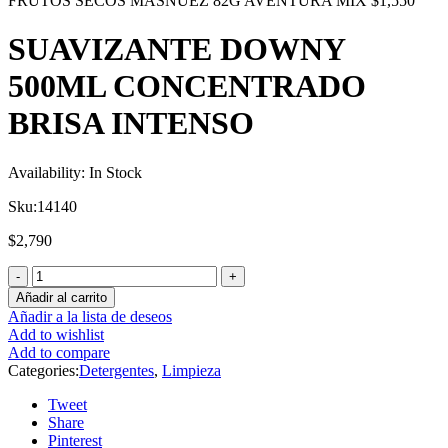
FRUTOS SECOS MASNUEZ 82G AVENTURA MIX
$
1,550
SUAVIZANTE DOWNY
500ML CONCENTRADO
BRISA INTENSO
Availability:
In Stock
Sku:
14140
$
2,790
Añadir al carrito
Añadir a la lista de deseos
Add to wishlist
Add to compare
Categories:
Detergentes
,
Limpieza
Tweet
Share
Pinterest