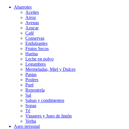
Abarrotes
Aceites
Arroz
Avenas
Azucar
Café
Conservas
Endulzantes
Frutos Secos
Harina
Leche en polvo
Legumbres
Mermeladas, Miel y Dulces
Pastas
Postres
Puré
Repostería
Sal
Salsas y condimentos
Sopas
Té
Vinagres y Jugo de limón
Yerba
Aseo personal