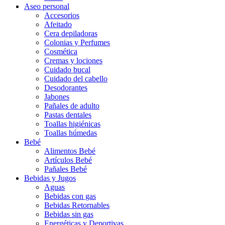
Aseo personal
Accesorios
Afeitado
Cera depiladoras
Colonias y Perfumes
Cosmética
Cremas y lociones
Cuidado bucal
Cuidado del cabello
Desodorantes
Jabones
Pañales de adulto
Pastas dentales
Toallas higiénicas
Toallas húmedas
Bebé
Alimentos Bebé
Artículos Bebé
Pañales Bebé
Bebidas y Jugos
Aguas
Bebidas con gas
Bebidas Retornables
Bebidas sin gas
Energéticas y Deportivas