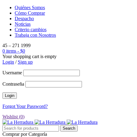
Quiénes Somos
Cómo Comprar
Despacho
Noticias
Criterio cambios
Trabaja con Nosotros
45 – 271 1999
0 items
-
$
0
Your shopping cart is empty
Login
/
Sign up
Username
Contraseña
Forgot Your Password?
Wishlist (
0
)
Comprar por Categoría