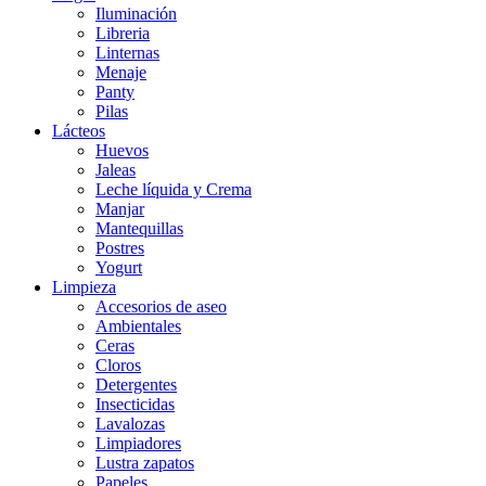
Iluminación
Libreria
Linternas
Menaje
Panty
Pilas
Lácteos
Huevos
Jaleas
Leche líquida y Crema
Manjar
Mantequillas
Postres
Yogurt
Limpieza
Accesorios de aseo
Ambientales
Ceras
Cloros
Detergentes
Insecticidas
Lavalozas
Limpiadores
Lustra zapatos
Papeles