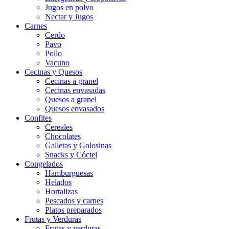
Jugos en polvo
Nectar y Jugos
Carnes
Cerdo
Pavo
Pollo
Vacuno
Cecinas y Quesos
Cecinas a granel
Cecinas envasadas
Quesos a granel
Quesos envasados
Confites
Cereales
Chocolates
Galletas y Golosinas
Snacks y Cóctel
Congelados
Hamburguesas
Helados
Hortalizas
Pescados y carnes
Platos preparados
Frutas y Verduras
Frutas y verduras