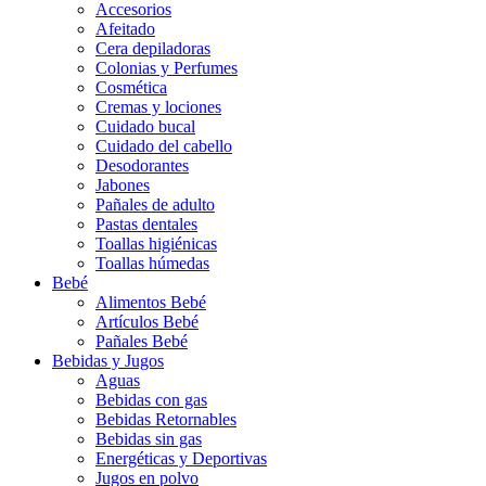
Accesorios
Afeitado
Cera depiladoras
Colonias y Perfumes
Cosmética
Cremas y lociones
Cuidado bucal
Cuidado del cabello
Desodorantes
Jabones
Pañales de adulto
Pastas dentales
Toallas higiénicas
Toallas húmedas
Bebé
Alimentos Bebé
Artículos Bebé
Pañales Bebé
Bebidas y Jugos
Aguas
Bebidas con gas
Bebidas Retornables
Bebidas sin gas
Energéticas y Deportivas
Jugos en polvo