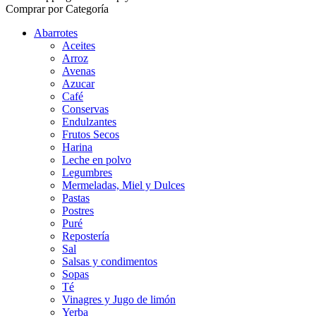
Comprar por Categoría
Abarrotes
Aceites
Arroz
Avenas
Azucar
Café
Conservas
Endulzantes
Frutos Secos
Harina
Leche en polvo
Legumbres
Mermeladas, Miel y Dulces
Pastas
Postres
Puré
Repostería
Sal
Salsas y condimentos
Sopas
Té
Vinagres y Jugo de limón
Yerba