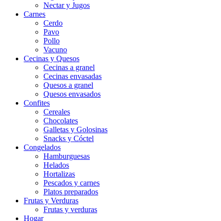
Nectar y Jugos
Carnes
Cerdo
Pavo
Pollo
Vacuno
Cecinas y Quesos
Cecinas a granel
Cecinas envasadas
Quesos a granel
Quesos envasados
Confites
Cereales
Chocolates
Galletas y Golosinas
Snacks y Cóctel
Congelados
Hamburguesas
Helados
Hortalizas
Pescados y carnes
Platos preparados
Frutas y Verduras
Frutas y verduras
Hogar