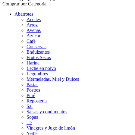
Comprar por Categoría
Abarrotes
Aceites
Arroz
Avenas
Azucar
Café
Conservas
Endulzantes
Frutos Secos
Harina
Leche en polvo
Legumbres
Mermeladas, Miel y Dulces
Pastas
Postres
Puré
Repostería
Sal
Salsas y condimentos
Sopas
Té
Vinagres y Jugo de limón
Yerba