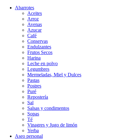
Abarrotes
Aceites
Arroz
Avenas
Azucar
Café
Conservas
Endulzantes
Frutos Secos
Harina
Leche en polvo
Legumbres
Mermeladas, Miel y Dulces
Pastas
Postres
Puré
Repostería
Sal
Salsas y condimentos
Sopas
Té
Vinagres y Jugo de limón
Yerba
Aseo personal