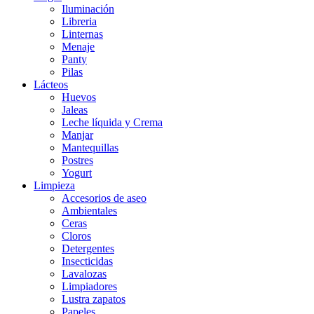
Iluminación
Libreria
Linternas
Menaje
Panty
Pilas
Lácteos
Huevos
Jaleas
Leche líquida y Crema
Manjar
Mantequillas
Postres
Yogurt
Limpieza
Accesorios de aseo
Ambientales
Ceras
Cloros
Detergentes
Insecticidas
Lavalozas
Limpiadores
Lustra zapatos
Papeles