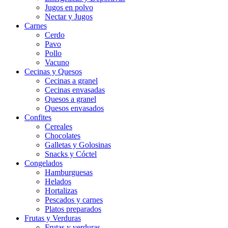
Jugos en polvo
Nectar y Jugos
Carnes
Cerdo
Pavo
Pollo
Vacuno
Cecinas y Quesos
Cecinas a granel
Cecinas envasadas
Quesos a granel
Quesos envasados
Confites
Cereales
Chocolates
Galletas y Golosinas
Snacks y Cóctel
Congelados
Hamburguesas
Helados
Hortalizas
Pescados y carnes
Platos preparados
Frutas y Verduras
Frutas y verduras