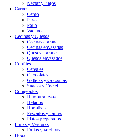
Nectar y Jugos
Carnes
Cerdo
Pavo
Pollo
Vacuno
Cecinas y Quesos
Cecinas a granel
Cecinas envasadas
Quesos a granel
Quesos envasados
Confites
Cereales
Chocolates
Galletas y Golosinas
Snacks y Cóctel
Congelados
Hamburguesas
Helados
Hortalizas
Pescados y carnes
Platos preparados
Frutas y Verduras
Frutas y verduras
Hogar