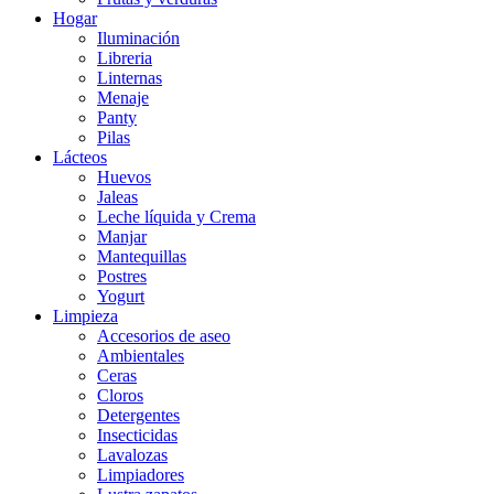
Hogar
Iluminación
Libreria
Linternas
Menaje
Panty
Pilas
Lácteos
Huevos
Jaleas
Leche líquida y Crema
Manjar
Mantequillas
Postres
Yogurt
Limpieza
Accesorios de aseo
Ambientales
Ceras
Cloros
Detergentes
Insecticidas
Lavalozas
Limpiadores