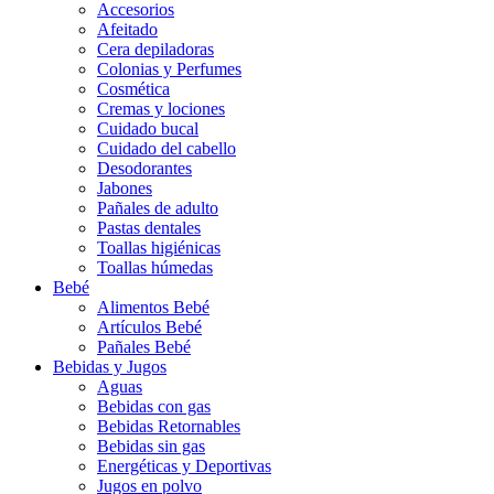
Accesorios
Afeitado
Cera depiladoras
Colonias y Perfumes
Cosmética
Cremas y lociones
Cuidado bucal
Cuidado del cabello
Desodorantes
Jabones
Pañales de adulto
Pastas dentales
Toallas higiénicas
Toallas húmedas
Bebé
Alimentos Bebé
Artículos Bebé
Pañales Bebé
Bebidas y Jugos
Aguas
Bebidas con gas
Bebidas Retornables
Bebidas sin gas
Energéticas y Deportivas
Jugos en polvo