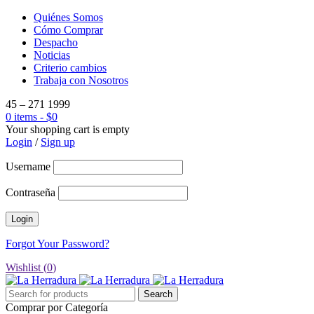
Quiénes Somos
Cómo Comprar
Despacho
Noticias
Criterio cambios
Trabaja con Nosotros
45 – 271 1999
0 items
-
$
0
Your shopping cart is empty
Login
/
Sign up
Username
Contraseña
Forgot Your Password?
Wishlist (
0
)
Comprar por Categoría