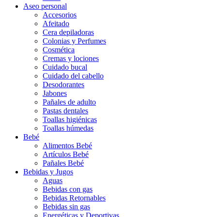
Aseo personal
Accesorios
Afeitado
Cera depiladoras
Colonias y Perfumes
Cosmética
Cremas y lociones
Cuidado bucal
Cuidado del cabello
Desodorantes
Jabones
Pañales de adulto
Pastas dentales
Toallas higiénicas
Toallas húmedas
Bebé
Alimentos Bebé
Artículos Bebé
Pañales Bebé
Bebidas y Jugos
Aguas
Bebidas con gas
Bebidas Retornables
Bebidas sin gas
Energéticas y Deportivas