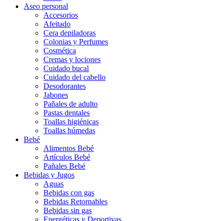
Aseo personal
Accesorios
Afeitado
Cera depiladoras
Colonias y Perfumes
Cosmética
Cremas y lociones
Cuidado bucal
Cuidado del cabello
Desodorantes
Jabones
Pañales de adulto
Pastas dentales
Toallas higiénicas
Toallas húmedas
Bebé
Alimentos Bebé
Artículos Bebé
Pañales Bebé
Bebidas y Jugos
Aguas
Bebidas con gas
Bebidas Retornables
Bebidas sin gas
Energéticas y Deportivas