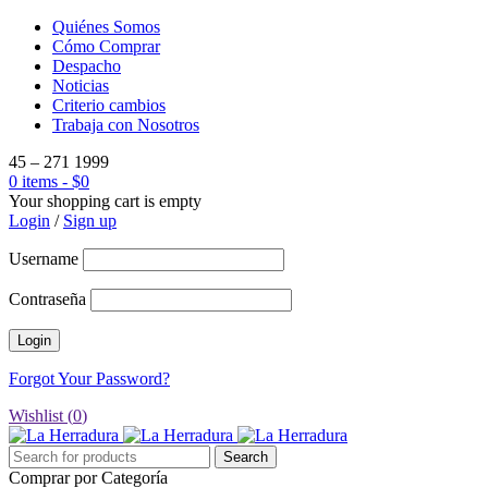
Quiénes Somos
Cómo Comprar
Despacho
Noticias
Criterio cambios
Trabaja con Nosotros
45 – 271 1999
0 items
-
$
0
Your shopping cart is empty
Login
/
Sign up
Username
Contraseña
Forgot Your Password?
Wishlist (
0
)
Comprar por Categoría