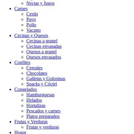
Nectar y Jugos
Carnes
Cerdo
Pavo
Pollo
Vacuno
Cecinas y Quesos
Cecinas a granel
Cecinas envasadas
Quesos a granel
Quesos envasados
Confites
Cereales
Chocolates
Galletas y Golosinas
Snacks y Cóctel
Congelados
Hamburguesas
Helados
Hortalizas
Pescados y carnes
Platos preparados
Frutas y Verduras
Frutas y verduras
Hogar