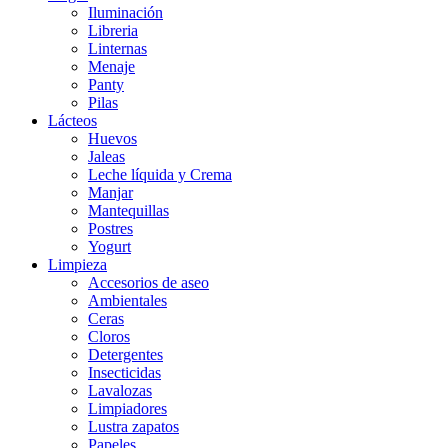
Iluminación
Libreria
Linternas
Menaje
Panty
Pilas
Lácteos
Huevos
Jaleas
Leche líquida y Crema
Manjar
Mantequillas
Postres
Yogurt
Limpieza
Accesorios de aseo
Ambientales
Ceras
Cloros
Detergentes
Insecticidas
Lavalozas
Limpiadores
Lustra zapatos
Papeles