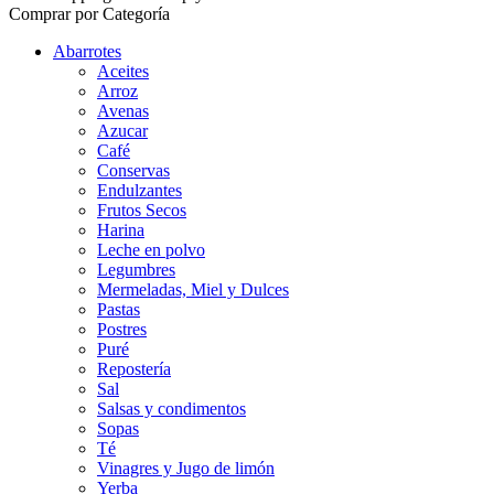
Comprar por Categoría
Abarrotes
Aceites
Arroz
Avenas
Azucar
Café
Conservas
Endulzantes
Frutos Secos
Harina
Leche en polvo
Legumbres
Mermeladas, Miel y Dulces
Pastas
Postres
Puré
Repostería
Sal
Salsas y condimentos
Sopas
Té
Vinagres y Jugo de limón
Yerba