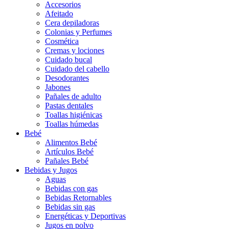
Accesorios
Afeitado
Cera depiladoras
Colonias y Perfumes
Cosmética
Cremas y lociones
Cuidado bucal
Cuidado del cabello
Desodorantes
Jabones
Pañales de adulto
Pastas dentales
Toallas higiénicas
Toallas húmedas
Bebé
Alimentos Bebé
Artículos Bebé
Pañales Bebé
Bebidas y Jugos
Aguas
Bebidas con gas
Bebidas Retornables
Bebidas sin gas
Energéticas y Deportivas
Jugos en polvo