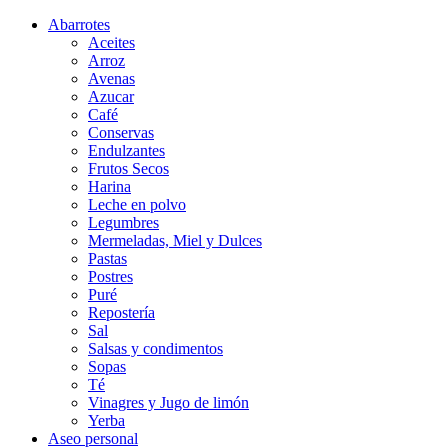
Abarrotes
Aceites
Arroz
Avenas
Azucar
Café
Conservas
Endulzantes
Frutos Secos
Harina
Leche en polvo
Legumbres
Mermeladas, Miel y Dulces
Pastas
Postres
Puré
Repostería
Sal
Salsas y condimentos
Sopas
Té
Vinagres y Jugo de limón
Yerba
Aseo personal